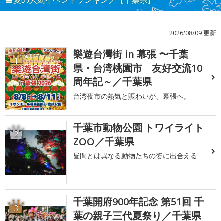
2026/08/09 更新
樂遊台灣街 in 幕張 〜千葉
1
県・台湾桃園市 友好交流10
周年記～／千葉県
台湾夜市の熱気と賑わいが、幕張へ。
千葉市動物公園 トワイライト
2
ZOO／千葉県
昼間とは異なる動物たちの姿に出合える
千葉開府900年記念 第51回 千
3
葉の親子三代夏祭り／千葉県