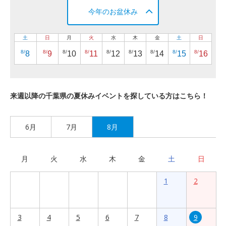
今年のお盆休み
土
日
月
火
水
木
金
土
日
8/
8/
8/
8/
8/
8/
8/
8/
8/
8
9
10
11
12
13
14
15
16
来週以降の千葉県の夏休みイベントを探している方はこちら！
6月
7月
8月
月
火
水
木
金
土
日
1
2
3
4
5
6
7
8
9