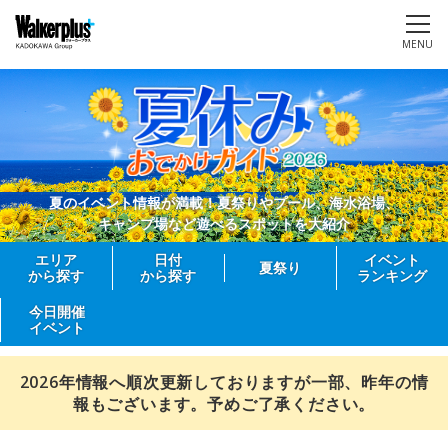
MENU
夏のイベント情報が満載！夏祭りやプール、海水浴場、
キャンプ場など遊べるスポットを大紹介
エリア
日付
イベント
夏祭り
から探す
から探す
ランキング
今日開催
イベント
2026年情報へ順次更新しておりますが一部、昨年の情
報もございます。予めご了承ください。