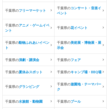
千葉県の
コンサート・音楽イ
千葉県の
フリーマーケット
ベント
千葉県の
アニメ・ゲームイベ
千葉県の
花イベント
ント
千葉県の
動物ふれあいイベン
千葉県の
美術展・博物展・展
ト
示会
千葉県の
演劇・講演会
千葉県の
フェア
千葉県の
夏休みスポット
千葉県の
キャンプ場・BBQ場
千葉県の
遊園地・テーマパー
千葉県の
グランピング
ク
千葉県の
水族館・動物園
千葉県の
プール