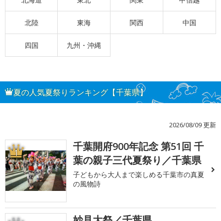
北陸
東海
関西
中国
四国
九州・沖縄
夏の人気夏祭りランキング【千葉県】
2026/08/09 更新
千葉開府900年記念 第51回 千
1
葉の親子三代夏祭り／千葉県
子どもから大人まで楽しめる千葉市の真夏
の風物詩
妙見大祭／千葉県