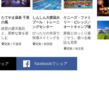
たてやま温泉 千里
しんしん大渡温水
ケニーズ・ファミ
の風
プール・トレーニ
リー・ビレッジ／
ングセンター
オートキャンプ場
絶景の露天風呂
と、新鮮な食を楽
ぴったりの水深で
家族とゆっくり過
しむ
快適スイミングを
ごそう。遊べる施
設も充実
関東 / 千葉県
関東 / 群馬県
関東 / 埼玉県
でシェア
Facebookでシェア