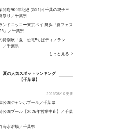
葉開府900年記念 第51回 千葉の親子三
夏祭り／千葉県
ランドニッコー東京ベイ 舞浜『夏フェス
026』／千葉県
の特別展「夏！恐竜!!ちばディノラン
」／千葉県
もっと見る
夏の人気スポットランキング
【千葉県】
2026/08/10 更新
津公園ジャンボプール／千葉県
崎公園プール【2026年営業中止】／千葉
谷海水浴場／千葉県