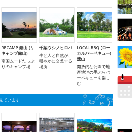
RECAMP 館山 (リ
千葉ウシノヒロバ
LOCAL BBQ (ロー
キャンプ館山)
カルバーベキュー)
牛と人と自然が、
流山
南国ムードたっぷ
穏やかに交差する
りのキャンプ場
場所
開放的な公園で地
産地消の手ぶらバ
ーベキューを楽し
む
見ています