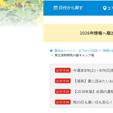
日付から探す
エ
2026年情報へ
夏休みイベント・おでかけ2026
関東の
県立清和県民の森キャンプ場
今週末8/8(土)～8/9
おすすめ
【漫画】夏に読みたい
おすすめ
【2026年版】全国の
おすすめ
雨の日も暑い日も安心
おすすめ