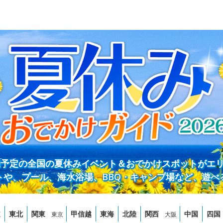
開催予定の全国の夏休みイベント＆おでかけスポットがエ
トや、プール、海水浴場、BBQ・キャンプ場など、遊べ
道
東北
関東
甲信越
東海
北陸
関西
中国
四国
東京
大阪