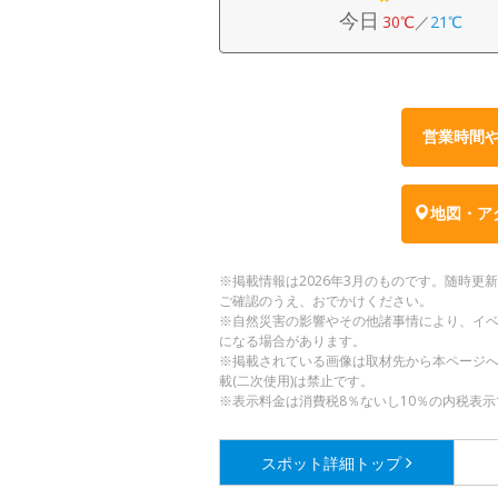
今日
30℃
／
21℃
営業時間
地図・ア
※掲載情報は2026年3月のものです。随時
ご確認のうえ、おでかけください。
※自然災害の影響やその他諸事情により、イ
になる場合があります。
※掲載されている画像は取材先から本ページ
載(二次使用)は禁止です。
※表示料金は消費税8％ないし10％の内税表示
スポット詳細
トップ