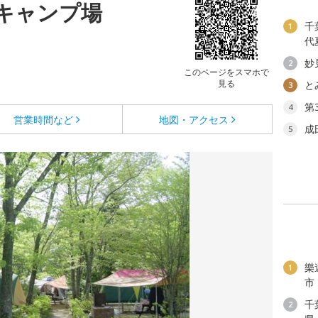
キャンプ場
千
1
代
妙
2
このページをスマホで
見る
と
3
第
4
営業時間など
地図・アクセス
成
5
樂
1
市
千
2