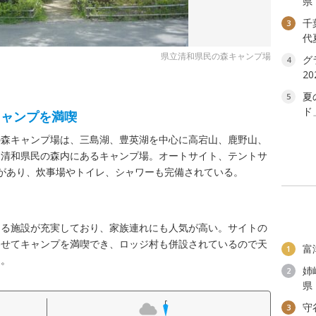
県
千
3
代
県立清和県民の森キャンプ場
グ
4
2
夏
5
ド
キャンプを満喫
の森キャンプ場は、三島湖、豊英湖を中心に高宕山、鹿野山、
る清和県民の森内にあるキャンプ場。オートサイト、テントサ
があり、炊事場やトイレ、シャワーも完備されている。
める施設が充実しており、家族連れにも人気が高い。サイトの
わせてキャンプを満喫でき、ロッジ村も併設されているので天
富
1
る。
姉
2
県
守
3