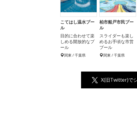
こてはし温水プー
柏市船戸市民プー
ル
ル
目的に合わせて楽
スライダーも楽し
しめる開放的なプ
めるお手頃な市営
ール
プール
関東 / 千葉県
関東 / 千葉県
X(旧Twitter)