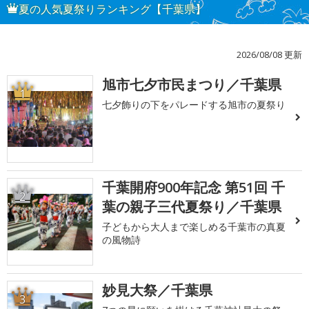
夏の人気夏祭りランキング【千葉県】
2026/08/08 更新
旭市七夕市民まつり／千葉県
1
七夕飾りの下をパレードする旭市の夏祭り
千葉開府900年記念 第51回 千
2
葉の親子三代夏祭り／千葉県
子どもから大人まで楽しめる千葉市の真夏
の風物詩
妙見大祭／千葉県
3