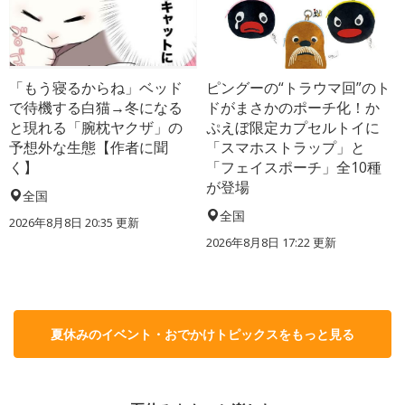
「もう寝るからね」ベッド
ピングーの“トラウマ回”のト
で待機する白猫→冬になる
ドがまさかのポーチ化！か
と現れる「腕枕ヤクザ」の
ぷえぼ限定カプセルトイに
予想外な生態【作者に聞
「スマホストラップ」と
く】
「フェイスポーチ」全10種
が登場
全国
全国
2026年8月8日 20:35
更新
2026年8月8日 17:22
更新
夏休みのイベント・おでかけトピックスをもっと見る