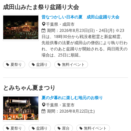
成田山みたま祭り盆踊り大会
昔なつかしい日本の夏 成田山盆踊り大会
千葉県・成田市
期間：
2026年8月23日(日)・24日(月) ※23
日は、18時30分から戦没者慰霊と新盆精霊、
先祖供養の法要が成田山の僧侶により執り行わ
れ、そのあと盆踊りが開始される。両日雨天の
場合は、25日に順延。
夏祭り
盆踊り
無料イベント
とみちゃん夏まつり
夏の夕暮れに楽しむ地元のお祭り
千葉県・富里市
期間：
2026年8月22日(土)
夏祭り
盆踊り
屋台
無料イベント