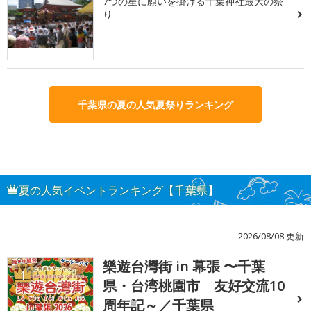
7つの星に願いを掛ける千葉神社最大の祭
り
千葉県の夏の人気夏祭りランキング
夏の人気イベントランキング【千葉県】
2026/08/08 更新
樂遊台灣街 in 幕張 〜千葉
1
県・台湾桃園市 友好交流10
周年記～／千葉県