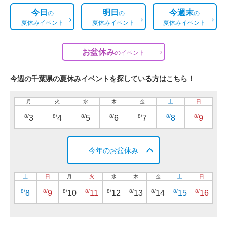
今日
明日
今週末
の
の
の
夏休みイベント
夏休みイベント
夏休みイベント
お盆休み
の
イベント
今週の千葉県の夏休みイベントを探している方はこちら！
月
火
水
木
金
土
日
8/
8/
8/
8/
8/
8/
8/
3
4
5
6
7
8
9
今年のお盆休み
土
日
月
火
水
木
金
土
日
8/
8/
8/
8/
8/
8/
8/
8/
8/
8
9
10
11
12
13
14
15
16