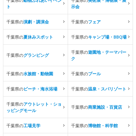
千葉県の
動物ふれあいイベン
千葉県の
美術展・博物展・展
ト
示会
千葉県の
演劇・講演会
千葉県の
フェア
千葉県の
夏休みスポット
千葉県の
キャンプ場・BBQ場
千葉県の
遊園地・テーマパー
千葉県の
グランピング
ク
千葉県の
水族館・動物園
千葉県の
プール
千葉県の
ビーチ・海水浴場
千葉県の
温泉・スパリゾート
千葉県の
アウトレット・ショ
千葉県の
商業施設・百貨店
ッピングモール
千葉県の
工場見学
千葉県の
博物館・科学館