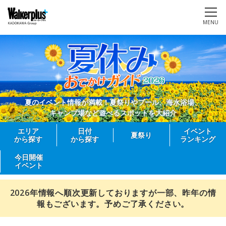
MENU
夏のイベント情報が満載！夏祭りやプール、海水浴場、
キャンプ場など遊べるスポットを大紹介
エリア
日付
イベント
夏祭り
から探す
から探す
ランキング
今日開催
イベント
2026年情報へ順次更新しておりますが一部、昨年の情
報もございます。予めご了承ください。