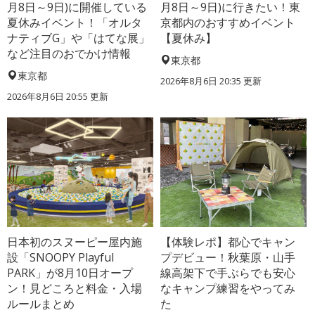
月8日～9日)に開催している
月8日～9日)に行きたい！東
夏休みイベント！「オルタ
京都内のおすすめイベント
ナティブG」や「はてな展」
【夏休み】
など注目のおでかけ情報
東京都
東京都
2026年8月6日 20:35
更新
2026年8月6日 20:55
更新
日本初のスヌーピー屋内施
【体験レポ】都心でキャン
設「SNOOPY Playful
プデビュー！秋葉原・山手
PARK」が8月10日オープ
線高架下で手ぶらでも安心
ン！見どころと料金・入場
なキャンプ練習をやってみ
ルールまとめ
た