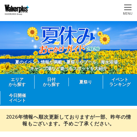
MENU
夏のイベント情報が満載！夏祭りやプール、海水浴場、
キャンプ場など遊べるスポットを大紹介
エリア
日付
イベント
夏祭り
から探す
から探す
ランキング
今日開催
イベント
2026年情報へ順次更新しておりますが一部、昨年の情
報もございます。予めご了承ください。