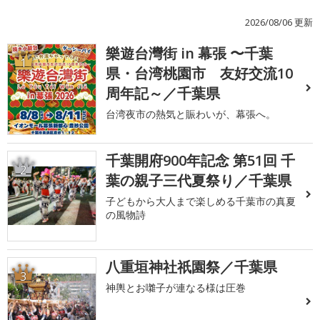
2026/08/06 更新
樂遊台灣街 in 幕張 〜千葉
1
県・台湾桃園市 友好交流10
周年記～／千葉県
台湾夜市の熱気と賑わいが、幕張へ。
千葉開府900年記念 第51回 千
2
葉の親子三代夏祭り／千葉県
子どもから大人まで楽しめる千葉市の真夏
の風物詩
八重垣神社祇園祭／千葉県
3
神輿とお囃子が連なる様は圧巻