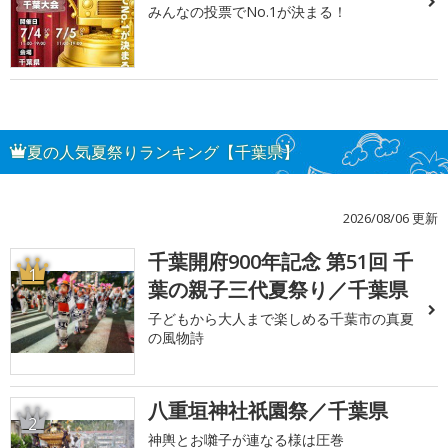
みんなの投票でNo.1が決まる！
夏の人気夏祭りランキング【千葉県】
2026/08/06 更新
千葉開府900年記念 第51回 千
1
葉の親子三代夏祭り／千葉県
子どもから大人まで楽しめる千葉市の真夏
の風物詩
八重垣神社祇園祭／千葉県
2
神輿とお囃子が連なる様は圧巻