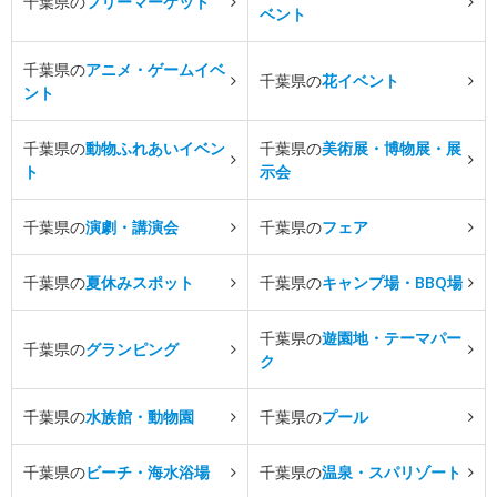
千葉県の
フリーマーケット
ベント
千葉県の
アニメ・ゲームイベ
千葉県の
花イベント
ント
千葉県の
動物ふれあいイベン
千葉県の
美術展・博物展・展
ト
示会
千葉県の
演劇・講演会
千葉県の
フェア
千葉県の
夏休みスポット
千葉県の
キャンプ場・BBQ場
千葉県の
遊園地・テーマパー
千葉県の
グランピング
ク
千葉県の
水族館・動物園
千葉県の
プール
千葉県の
ビーチ・海水浴場
千葉県の
温泉・スパリゾート