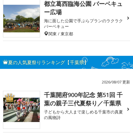
都立葛西臨海公園 バーベキュ
ー広場
海に面した公園で手ぶらプランのラクラク
バーベキュー
関東 / 東京都
夏の人気夏祭りランキング【千葉県】
2026/08/07 更新
千葉開府900年記念 第51回 千
1
葉の親子三代夏祭り／千葉県
子どもから大人まで楽しめる千葉市の真夏
の風物詩