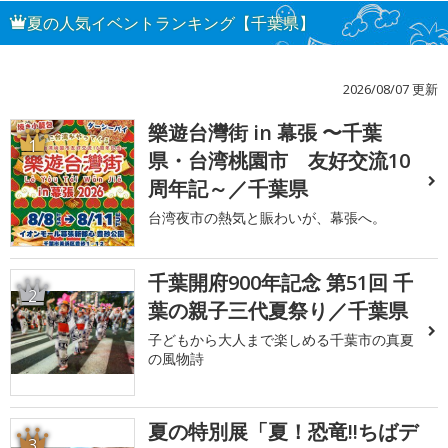
夏の人気イベントランキング【千葉県】
2026/08/07 更新
樂遊台灣街 in 幕張 〜千葉
1
県・台湾桃園市 友好交流10
周年記～／千葉県
台湾夜市の熱気と賑わいが、幕張へ。
千葉開府900年記念 第51回 千
2
葉の親子三代夏祭り／千葉県
子どもから大人まで楽しめる千葉市の真夏
の風物詩
夏の特別展「夏！恐竜!!ちばデ
3