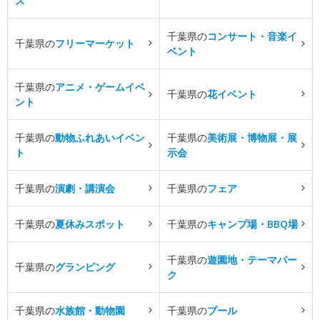
ス
千葉県の
コンサート・音楽イ
千葉県の
フリーマーケット
ベント
千葉県の
アニメ・ゲームイベ
千葉県の
花イベント
ント
千葉県の
動物ふれあいイベン
千葉県の
美術展・博物展・展
ト
示会
千葉県の
演劇・講演会
千葉県の
フェア
千葉県の
夏休みスポット
千葉県の
キャンプ場・BBQ場
千葉県の
遊園地・テーマパー
千葉県の
グランピング
ク
千葉県の
水族館・動物園
千葉県の
プール