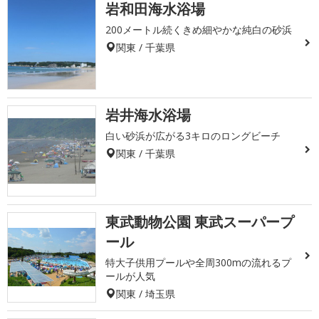
岩和田海水浴場
200メートル続くきめ細やかな純白の砂浜
関東 / 千葉県
岩井海水浴場
白い砂浜が広がる3キロのロングビーチ
関東 / 千葉県
東武動物公園 東武スーパープ
ール
特大子供用プールや全周300mの流れるプ
ールが人気
関東 / 埼玉県