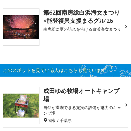
第62回南房総白浜海女まつり
×能登復興支援まるグル'26
南房総に夏の訪れを告げる白浜海女まつり
このスポットを見ている人はこちらも見ています
成田ゆめ牧場オートキャンプ
場
自然が満喫できる充実の設備が魅力のキャ
ンプ場
関東 / 千葉県