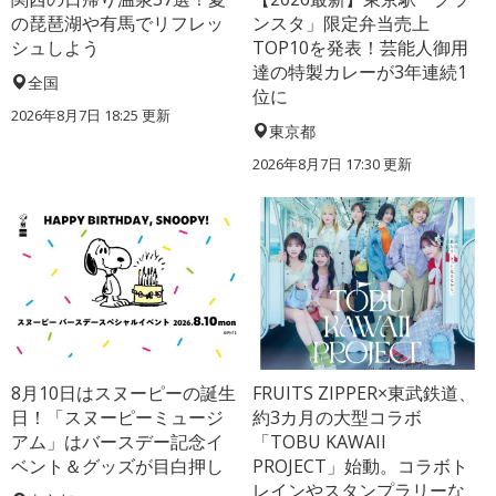
の琵琶湖や有馬でリフレッ
ンスタ」限定弁当売上
シュしよう
TOP10を発表！芸能人御用
達の特製カレーが3年連続1
全国
位に
2026年8月7日 18:25
更新
東京都
2026年8月7日 17:30
更新
8月10日はスヌーピーの誕生
FRUITS ZIPPER×東武鉄道、
日！「スヌーピーミュージ
約3カ月の大型コラボ
アム」はバースデー記念イ
「TOBU KAWAII
ベント＆グッズが目白押し
PROJECT」始動。コラボト
レインやスタンプラリーな