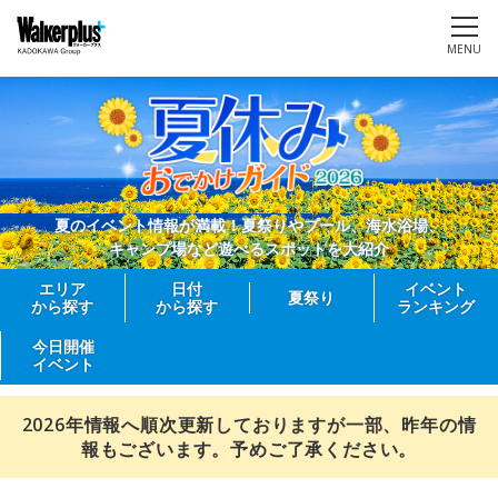
MENU
夏のイベント情報が満載！夏祭りやプール、海水浴場、
キャンプ場など遊べるスポットを大紹介
エリア
日付
イベント
夏祭り
から探す
から探す
ランキング
今日開催
イベント
2026年情報へ順次更新しておりますが一部、昨年の情
報もございます。予めご了承ください。