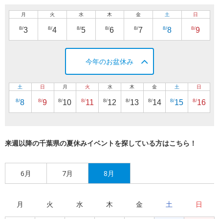
月
火
水
木
金
土
日
8/
8/
8/
8/
8/
8/
8/
3
4
5
6
7
8
9
今年のお盆休み
土
日
月
火
水
木
金
土
日
8/
8/
8/
8/
8/
8/
8/
8/
8/
8
9
10
11
12
13
14
15
16
来週以降の千葉県の夏休みイベントを探している方はこちら！
6月
7月
8月
月
火
水
木
金
土
日