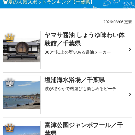
夏の人気スポットランキング【千葉県】
2026/08/06 更新
ヤマサ醤油 しょうゆ味わい体
1
験館／千葉県
300年以上の歴史ある醤油メーカー
塩浦海水浴場／千葉県
2
波が穏やかで磯遊びも楽しめるビーチ
富津公園ジャンボプール／千
3
葉県