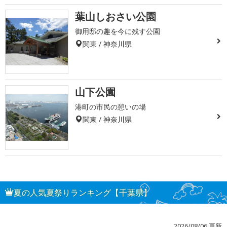
葉山しおさい公園
御用邸の趣を今に残す公園
関東 / 神奈川県
山下公園
港町の市民の憩いの場
関東 / 神奈川県
夏の人気夏祭りランキング【千葉県】
2026/08/06 更新