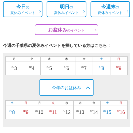
今日
明日
今週末
の
の
の
夏休みイベント
夏休みイベント
夏休みイベント
お盆休み
の
イベント
今週の千葉県の夏休みイベントを探している方はこちら！
月
火
水
木
金
土
日
8/
8/
8/
8/
8/
8/
8/
3
4
5
6
7
8
9
今年のお盆休み
土
日
月
火
水
木
金
土
日
8/
8/
8/
8/
8/
8/
8/
8/
8/
8
9
10
11
12
13
14
15
16