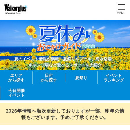
MENU
夏のイベント情報が満載！夏祭りやプール、海水浴場、
キャンプ場など遊べるスポットを大紹介
エリア
日付
イベント
夏祭り
から探す
から探す
ランキング
今日開催
イベント
2026年情報へ順次更新しておりますが一部、昨年の情
報もございます。予めご了承ください。