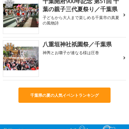
千葉開府900年記念 第51回 千
2
葉の親子三代夏祭り／千葉県
子どもから大人まで楽しめる千葉市の真夏
の風物詩
八重垣神社祇園祭／千葉県
3
神輿とお囃子が連なる様は圧巻
千葉県の夏の人気イベントランキング