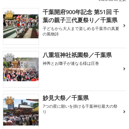
千葉開府900年記念 第51回 千
1
葉の親子三代夏祭り／千葉県
子どもから大人まで楽しめる千葉市の真夏
の風物詩
八重垣神社祇園祭／千葉県
2
神輿とお囃子が連なる様は圧巻
妙見大祭／千葉県
3
7つの星に願いを掛ける千葉神社最大の祭
り