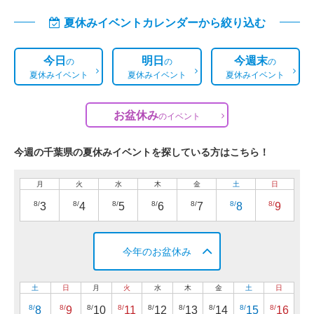
夏休みイベントカレンダーから絞り込む
今日
明日
今週末
の
の
の
夏休みイベント
夏休みイベント
夏休みイベント
お盆休み
の
イベント
今週の千葉県の夏休みイベントを探している方はこちら！
月
火
水
木
金
土
日
8/
8/
8/
8/
8/
8/
8/
3
4
5
6
7
8
9
今年のお盆休み
土
日
月
火
水
木
金
土
日
8/
8/
8/
8/
8/
8/
8/
8/
8/
8
9
10
11
12
13
14
15
16