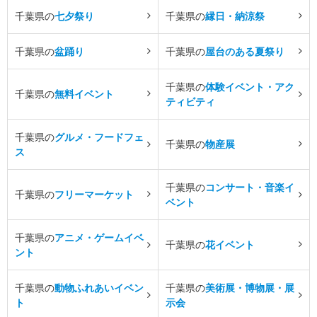
千葉県の
七夕祭り
千葉県の
縁日・納涼祭
千葉県の
盆踊り
千葉県の
屋台のある夏祭り
千葉県の
体験イベント・アク
千葉県の
無料イベント
ティビティ
千葉県の
グルメ・フードフェ
千葉県の
物産展
ス
千葉県の
コンサート・音楽イ
千葉県の
フリーマーケット
ベント
千葉県の
アニメ・ゲームイベ
千葉県の
花イベント
ント
千葉県の
動物ふれあいイベン
千葉県の
美術展・博物展・展
ト
示会