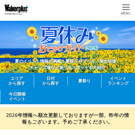
MENU
夏のイベント情報が満載！夏祭りやプール、海水浴場、
キャンプ場など遊べるスポットを大紹介
エリア
日付
イベント
夏祭り
から探す
から探す
ランキング
今日開催
イベント
2026年情報へ順次更新しておりますが一部、昨年の情
報もございます。予めご了承ください。