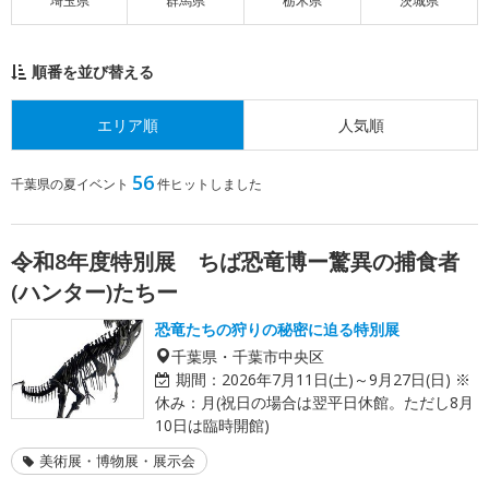
埼玉県
群馬県
栃木県
茨城県
順番を並び替える
エリア順
人気順
56
千葉県の夏イベント
件ヒットしました
令和8年度特別展 ちば恐竜博ー驚異の捕食者
(ハンター)たちー
恐竜たちの狩りの秘密に迫る特別展
千葉県・千葉市中央区
期間：
2026年7月11日(土)～9月27日(日) ※
休み：月(祝日の場合は翌平日休館。ただし8月
10日は臨時開館)
美術展・博物展・展示会