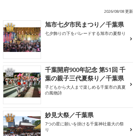
2026/08/08 更新
旭市七夕市民まつり／千葉県
1
七夕飾りの下をパレードする旭市の夏祭り
千葉開府900年記念 第51回 千
2
葉の親子三代夏祭り／千葉県
子どもから大人まで楽しめる千葉市の真夏
の風物詩
妙見大祭／千葉県
3
7つの星に願いを掛ける千葉神社最大の祭
り