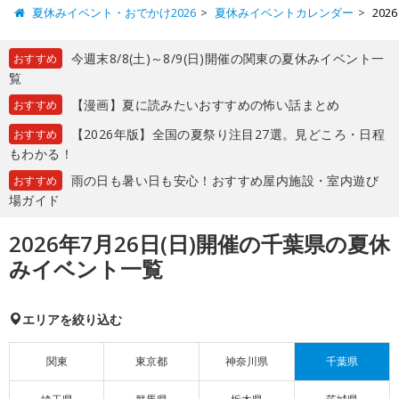
夏休みイベント・おでかけ2026
夏休みイベントカレンダー
20
今週末8/8(土)～8/9(日)開催の関東の夏休みイベント一
おすすめ
覧
【漫画】夏に読みたいおすすめの怖い話まとめ
おすすめ
【2026年版】全国の夏祭り注目27選。見どころ・日程
おすすめ
もわかる！
雨の日も暑い日も安心！おすすめ屋内施設・室内遊び
おすすめ
場ガイド
2026年7月26日(日)開催の千葉県の夏休
みイベント一覧
エリアを絞り込む
関東
東京都
神奈川県
千葉県