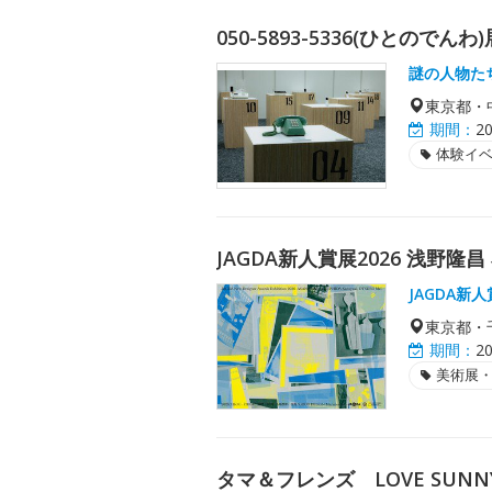
050-5893-5336(ひとのでんわ)
謎の人物た
東京都・
期間：
2
体験イ
JAGDA新人賞展2026 浅野隆
JAGDA新
東京都・
期間：
2
美術展
タマ＆フレンズ LOVE SUNNY