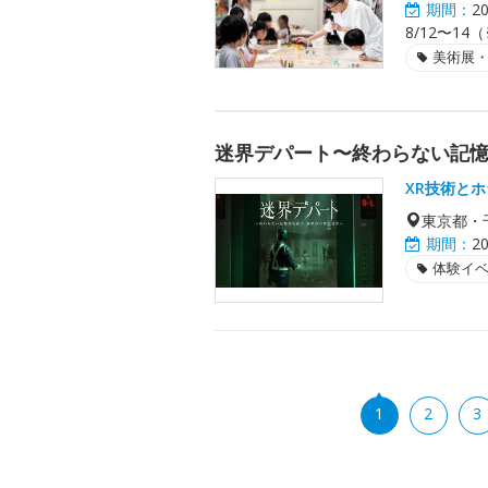
期間：
2
8/12〜14
美術展
迷界デパート〜終わらない記
XR技術と
東京都・
期間：
2
体験イ
1
2
3