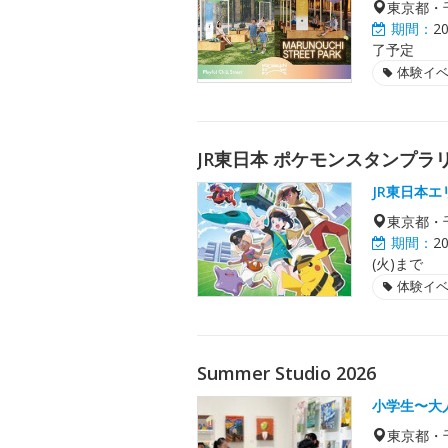
東京都・
期間：
2
了予定
体験イ
JR東日本 ポケモンスタンプラリ
JR東日本
東京都・
期間：
2
(火)まで
体験イ
Summer Studio 2026
小学生〜大
東京都・