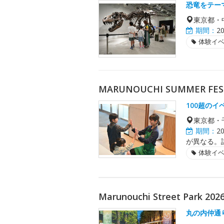
恐竜をテー
東京都・
期間：
2
体験イ
MARUNOUCHI SUMMER F
100超の
東京都・
期間：
2
が異なる。
体験イ
Marunouchi Street Park 20
丸の内仲通