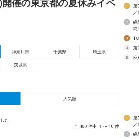
(日)開催の東京都の夏休みイベ
第
1
／
絶
2
納
T
3
第
4
神奈川県
千葉県
埼玉県
麻
5
茨城県
人気順
第
1
ました
／
全 400 件中 1 〜 10 件
絶
2