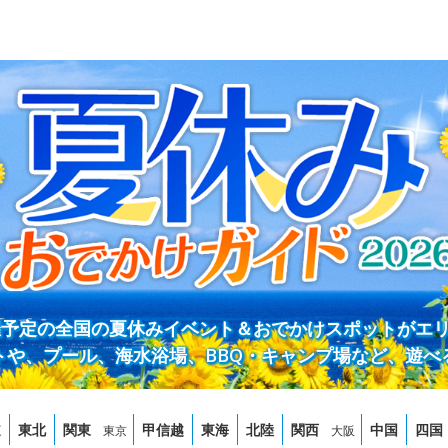
開催予定の全国の夏休みイベント＆おでかけスポットがエ
トや、プール、海水浴場、BBQ・キャンプ場など、遊べ
道
東北
関東
甲信越
東海
北陸
関西
中国
四国
東京
大阪