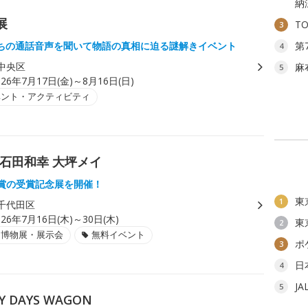
納
展
T
3
ちの通話音声を聞いて物語の真相に迫る謎解きイベント
第
4
中央区
麻
5
026年7月17日(金)～8月16日(日)
ベント・アクティビティ
昌 石田和幸 大坪メイ
人賞の受賞記念展を開催！
東
1
千代田区
026年7月16日(木)～30日(木)
東
2
・博物展・展示会
無料イベント
ポ
3
日
4
J
5
 DAYS WAGON