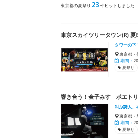
23
東京都の夏祭り
件ヒットしました
東京スカイツリータウン(R) 夏Bee
タワーの下
東京都・
期間：
2
夏祭り
響き合う！金子みすゞポエト
叫ぶ詩人、
東京都・
期間：
2
夏祭り