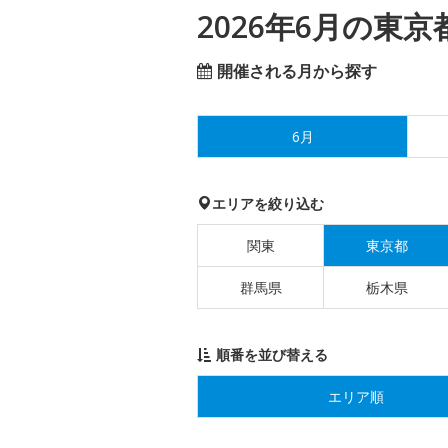
2026年6月の東
開催される月から探す
6月
エリアを絞り込む
関東
東京都
群馬県
栃木県
順番を並び替える
エリア順