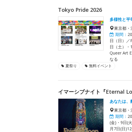
Tokyo Pride 2026
多様性と平
東京都・
期間：
2
日（日）／Pri
日（土）・14
Queer A
なる
夏祭り
無料イベント
イマーシブナイト『Eternal L
あなたは、
東京都・
期間：
2
(金)・9日(火
月7日(日)12