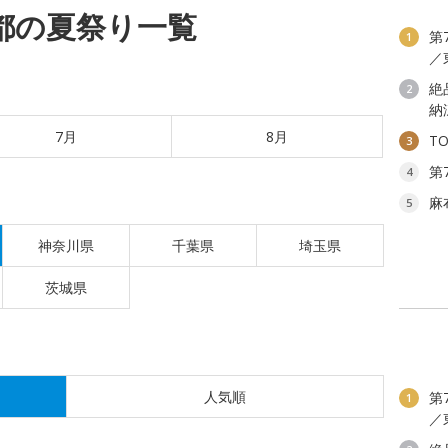
京都の夏祭り一覧
第
1
／
絶
2
納
7月
8月
T
3
第
4
麻
5
神奈川県
千葉県
埼玉県
茨城県
人気順
第
1
／