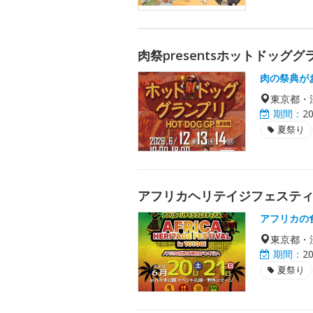
肉祭presentsホットドッググ
肉の祭典が
東京都・
期間：
2
夏祭り
アフリカヘリテイジフェスティバル
アフリカの
東京都・
期間：
2
夏祭り