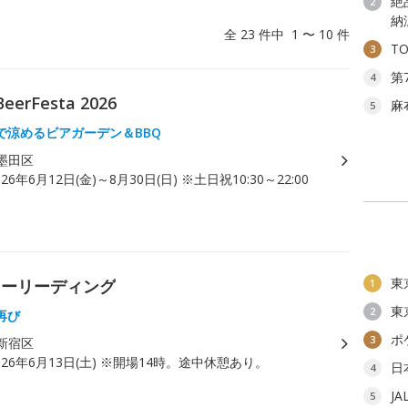
絶
2
納
全 23 件中 1 〜 10 件
T
3
第
4
rFesta 2026
麻
5
で涼めるビアガーデン＆BBQ
墨田区
026年6月12日(金)～8月30日(日) ※土日祝10:30～22:00
東
リーリーディング
1
東
2
再び
ポ
3
新宿区
026年6月13日(土) ※開場14時。途中休憩あり。
日
4
J
5