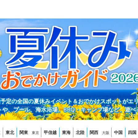
開催予定の全国の夏休みイベント＆おでかけスポットがエ
トや、プール、海水浴場、BBQ・キャンプ場など、遊べ
道
東北
関東
甲信越
東海
北陸
関西
中国
四国
東京
大阪