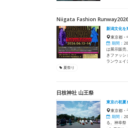
Niigata Fashion Runway2026
新潟文化を
東京都・
期間：
2
は展示販売、
きファッショ
ランウェイ
夏祭り
日枝神社 山王祭
東京の初夏
東京都・
期間：
2
る。神幸祭：