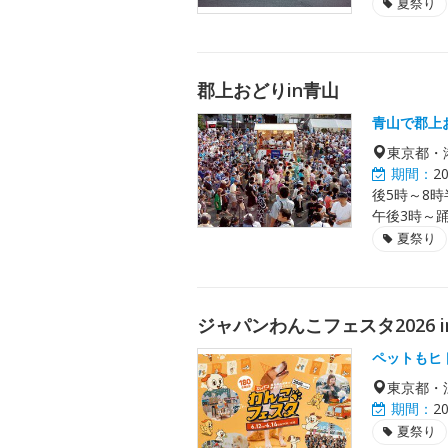
夏祭り
郡上おどりin青山
青山で郡上
東京都・
期間：
2
後5時～8時
午後3時～
夏祭り
ジャパンわんこフェスタ2026 i
ペットもヒ
東京都・
期間：
2
夏祭り