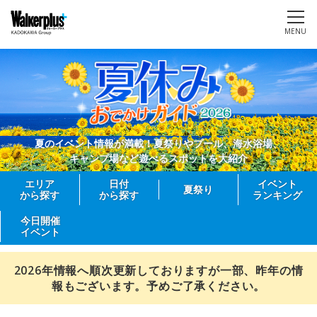
MENU
夏のイベント情報が満載！夏祭りやプール、海水浴場、
キャンプ場など遊べるスポットを大紹介
エリア
日付
イベント
夏祭り
から探す
から探す
ランキング
今日開催
イベント
2026年情報へ順次更新しておりますが一部、昨年の情
報もございます。予めご了承ください。