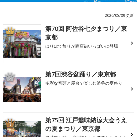
2026/08/09 更新
第70回 阿佐谷七夕まつり／東
1
京都
はりぼて飾りが商店街いっぱいに登場
第7回渋谷盆踊り／東京都
2
多彩な音頭と屋台で楽しむ渋谷の夏祭り
第75回 江戸趣味納涼大会うえ
3
の夏まつり／東京都