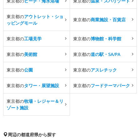
東京都の
ビーチ・海水浴場
東京都の
温泉・スパリゾート
東京都の
アウトレット・ショ
東京都の
商業施設・百貨店
ッピングモール
東京都の
工場見学
東京都の
博物館・科学館
東京都の
美術館
東京都の
道の駅・SA/PA
東京都の
公園
東京都の
アスレチック
東京都の
タワー・展望施設
東京都の
フードテーマパーク
東京都の
牧場・レジャー＆リ
ゾート施設
周辺の都道府県から探す