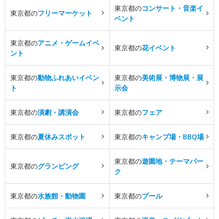
東京都の
コンサート・音楽イ
東京都の
フリーマーケット
ベント
東京都の
アニメ・ゲームイベ
東京都の
花イベント
ント
東京都の
動物ふれあいイベン
東京都の
美術展・博物展・展
ト
示会
東京都の
演劇・講演会
東京都の
フェア
東京都の
夏休みスポット
東京都の
キャンプ場・BBQ場
東京都の
遊園地・テーマパー
東京都の
グランピング
ク
東京都の
水族館・動物園
東京都の
プール