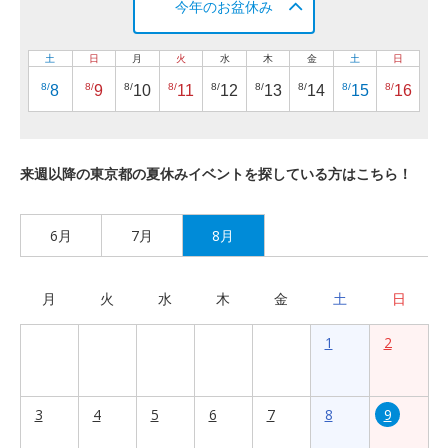
今年のお盆休み
土
日
月
火
水
木
金
土
日
8/
8/
8/
8/
8/
8/
8/
8/
8/
8
9
10
11
12
13
14
15
16
来週以降の東京都の夏休みイベントを探している方はこちら！
6月
7月
8月
月
火
水
木
金
土
日
1
2
3
4
5
6
7
8
9