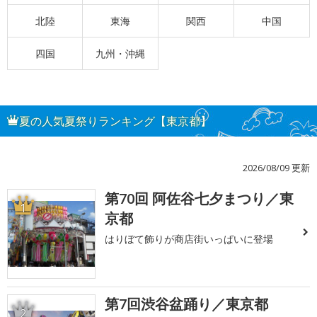
北陸
東海
関西
中国
四国
九州・沖縄
夏の人気夏祭りランキング【東京都】
2026/08/09 更新
第70回 阿佐谷七夕まつり／東
1
京都
はりぼて飾りが商店街いっぱいに登場
第7回渋谷盆踊り／東京都
2