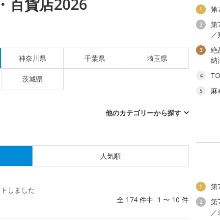
百貨店2026
第
1
第
2
／
絶
3
神奈川県
千葉県
埼玉県
納
T
4
茨城県
麻
5
他のカテゴリーから探す
人気順
第
1
ットしました
全 174 件中 1 〜 10 件
第
2
／