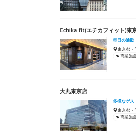
Echika fit(エチカフィット)東
毎日の通勤
東京都・
商業施
大丸東京店
多様なゲス
東京都・
商業施