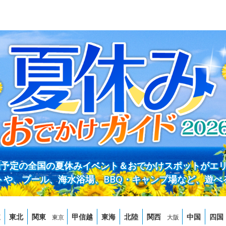
開催予定の全国の夏休みイベント＆おでかけスポットがエ
トや、プール、海水浴場、BBQ・キャンプ場など、遊べ
道
東北
関東
甲信越
東海
北陸
関西
中国
四国
東京
大阪