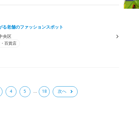
がる老舗のファッションスポット
中央区
設・百貨店
4
5
18
次へ
…