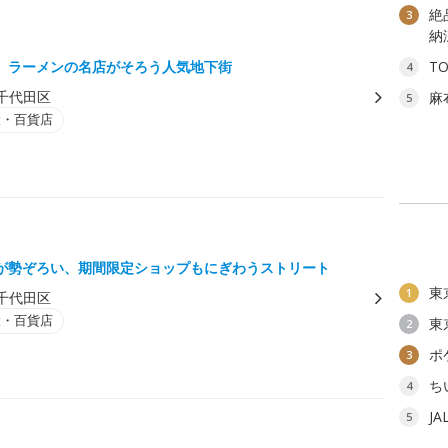
絶
3
納
、ラーメンの名店がそろう人気地下街
T
4
千代田区
麻
5
設・百貨店
が勢ぞろい、期間限定ショップもにぎわうストリート
東
1
千代田区
設・百貨店
東
2
ポ
3
ち
4
J
5