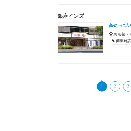
銀座インズ
高架下に広
東京都・
商業施
1
2
3