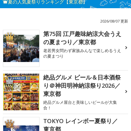
夏の人気夏祭りランキング【東京都】
2026/08/07 更新
第75回 江戸趣味納涼大会うえ
1
の夏まつり／東京都
老若男女問わず家族みんなで楽しめるうえ
の夏まつり
絶品グルメ ビール＆日本酒祭
2
り＠神田明神納涼祭り2026／
東京都
絶品グルメ屋台と美味しいビールが大集
合！
TOKYO レインボー夏祭り／
3
東京都