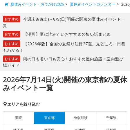
夏休みイベント・おでかけ2026
夏休みイベントカレンダー
20
今週末8/8(土)～8/9(日)開催の関東の夏休みイベント一
おすすめ
覧
【漫画】夏に読みたいおすすめの怖い話まとめ
おすすめ
【2026年版】全国の夏祭り注目27選。見どころ・日程
おすすめ
もわかる！
雨の日も暑い日も安心！おすすめ屋内施設・室内遊び
おすすめ
場ガイド
2026年7月14日(火)開催の東京都の夏休
みイベント一覧
エリアを絞り込む
関東
東京都
神奈川県
千葉県