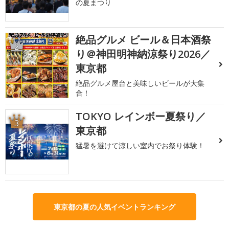
の夏まつり
絶品グルメ ビール＆日本酒祭
2
り＠神田明神納涼祭り2026／
東京都
絶品グルメ屋台と美味しいビールが大集
合！
TOKYO レインボー夏祭り／
3
東京都
猛暑を避けて涼しい室内でお祭り体験！
東京都の夏の人気イベントランキング