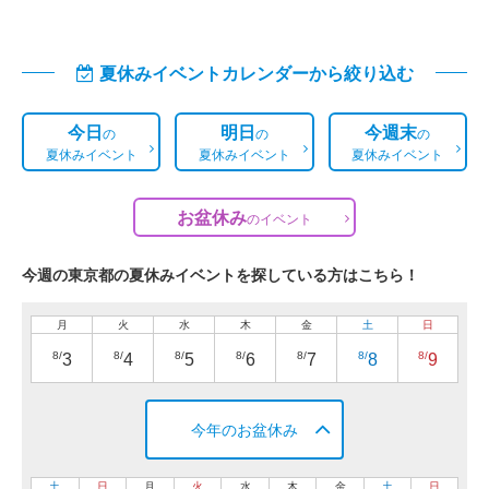
夏休みイベントカレンダーから絞り込む
今日
明日
今週末
の
の
の
夏休みイベント
夏休みイベント
夏休みイベント
お盆休み
の
イベント
今週の東京都の夏休みイベントを探している方はこちら！
月
火
水
木
金
土
日
8/
8/
8/
8/
8/
8/
8/
3
4
5
6
7
8
9
今年のお盆休み
土
日
月
火
水
木
金
土
日