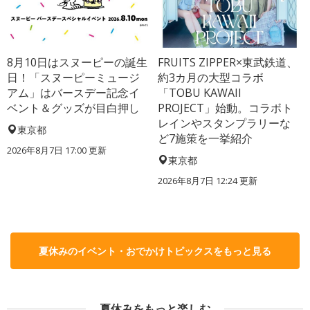
8月10日はスヌーピーの誕生
FRUITS ZIPPER×東武鉄道、
日！「スヌーピーミュージ
約3カ月の大型コラボ
アム」はバースデー記念イ
「TOBU KAWAII
ベント＆グッズが目白押し
PROJECT」始動。コラボト
レインやスタンプラリーな
東京都
ど7施策を一挙紹介
2026年8月7日 17:00
更新
東京都
2026年8月7日 12:24
更新
夏休みのイベント・おでかけトピックスをもっと見る
夏休みをもっと楽しむ