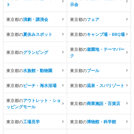
ト
示会
東京都の
演劇・講演会
東京都の
フェア
東京都の
夏休みスポット
東京都の
キャンプ場・BBQ場
東京都の
遊園地・テーマパー
東京都の
グランピング
ク
東京都の
水族館・動物園
東京都の
プール
東京都の
ビーチ・海水浴場
東京都の
温泉・スパリゾート
東京都の
アウトレット・ショ
東京都の
商業施設・百貨店
ッピングモール
東京都の
工場見学
東京都の
博物館・科学館