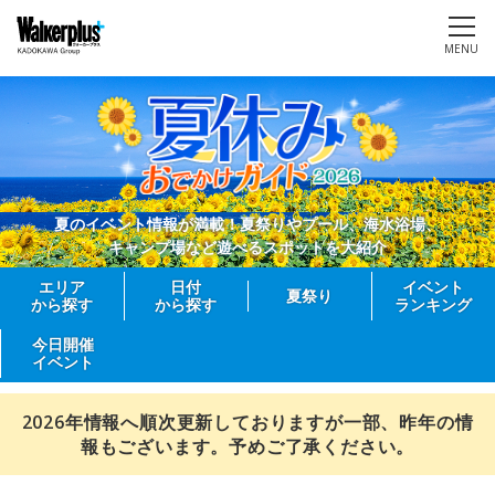
MENU
夏のイベント情報が満載！夏祭りやプール、海水浴場、
キャンプ場など遊べるスポットを大紹介
エリア
日付
イベント
夏祭り
から探す
から探す
ランキング
今日開催
イベント
2026年情報へ順次更新しておりますが一部、昨年の情
報もございます。予めご了承ください。