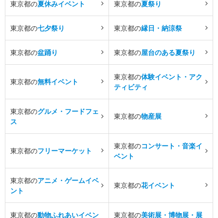
東京都の
夏休みイベント
東京都の
夏祭り
東京都の
七夕祭り
東京都の
縁日・納涼祭
東京都の
盆踊り
東京都の
屋台のある夏祭り
東京都の
体験イベント・アク
東京都の
無料イベント
ティビティ
東京都の
グルメ・フードフェ
東京都の
物産展
ス
東京都の
コンサート・音楽イ
東京都の
フリーマーケット
ベント
東京都の
アニメ・ゲームイベ
東京都の
花イベント
ント
東京都の
動物ふれあいイベン
東京都の
美術展・博物展・展