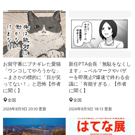
お留守番にブチギレた愛猫
新任PTA会長「無駄をなくし
「ウンコしてやろうかな」
ます」→ベルマークやバザ
→まさかの標的に「目が笑
ーを即廃止!?爆速で終わる会
ってない！」と恐怖【作者
議に「有能すぎる」【作者
に聞く】
に聞く】
全国
全国
2026年8月9日 20:30
更新
2026年8月9日 18:13
更新