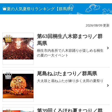
夏の人気夏祭りランキング【群馬県】
2026/08/09 更新
第63回桐生八木節まつり／群
1
馬県
桐生市内各所で八木節踊りが楽しめる桐生
の夏の一大イベント
尾島ねぷたまつり／群馬県
2
大太鼓と扇ねぷたが練り歩く太田の夏祭り
第39回くろほね夏まつり／群