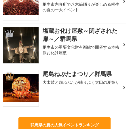
桐生市内各所で八木節踊りが楽しめる桐生
の夏の一大イベント
塩蔵お化け屋敷～閉ざされた
2
扉～／群馬県
桐生市の重要文化財有鄰館で開催する本格
派お化け屋敷
尾島ねぷたまつり／群馬県
3
大太鼓と扇ねぷたが練り歩く太田の夏祭り
群馬県の夏の人気イベントランキング