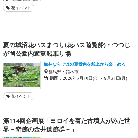
花イベント
夏の城沼花ハスまつり(花ハス遊覧船)・つつじ
が岡公園内遊覧船乗り場
館林ならではの夏景色を船上から楽しめる
群馬県・館林市
期間：
2026年7月10日(金)～8月31日(月)
花イベント
第114回企画展「ヨロイを着た古墳人がみた世
界－奇跡の金井遺跡群－」