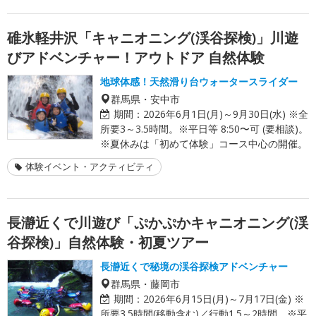
碓氷軽井沢「キャニオニング(渓谷探検)」川遊
びアドベンチャー！アウトドア 自然体験
地球体感！天然滑り台ウォータースライダー
群馬県・安中市
期間：
2026年6月1日(月)～9月30日(水) ※全
所要3～3.5時間。※平日等 8:50〜可 (要相談)。
※夏休みは「初めて体験」コース中心の開催。
体験イベント・アクティビティ
長瀞近くで川遊び「ぷかぷかキャニオニング(渓
谷探検)」自然体験・初夏ツアー
長瀞近くで秘境の渓谷探検アドベンチャー
群馬県・藤岡市
期間：
2026年6月15日(月)～7月17日(金) ※
所要3.5時間(移動含む)／行動1.5～2時間 ※平