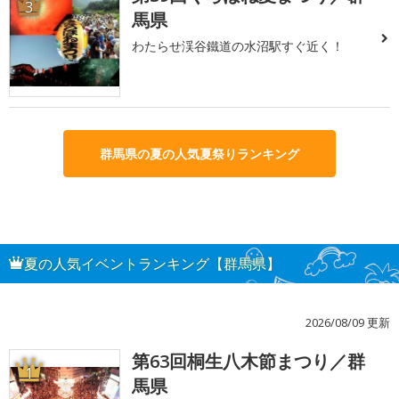
3
馬県
わたらせ渓谷鐵道の水沼駅すぐ近く！
群馬県の夏の人気夏祭りランキング
夏の人気イベントランキング【群馬県】
2026/08/09 更新
第63回桐生八木節まつり／群
1
馬県