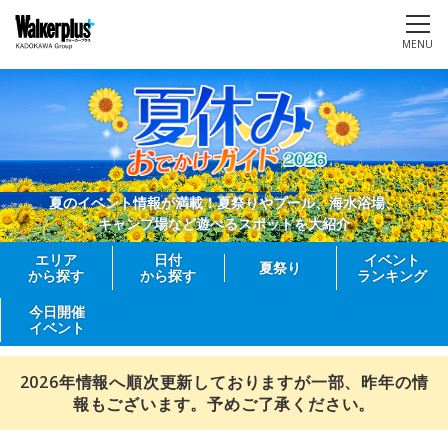
MENU
夏のイベント情報が満載！夏祭りやプール、海水浴場、
キャンプ場など遊べるスポットを大紹介
エリア
日付
イベント
夏祭り
から探す
から探す
ランキング
今日開催
イベント
2026年情報へ順次更新しておりますが一部、昨年の情
報もございます。予めご了承ください。