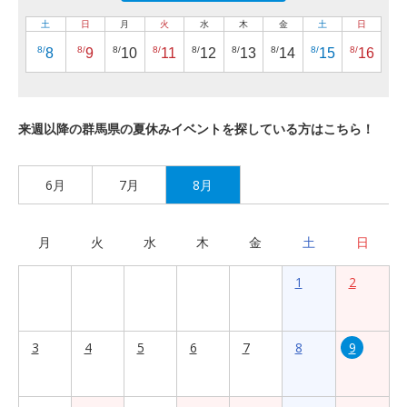
土
日
月
火
水
木
金
土
日
8/
8/
8/
8/
8/
8/
8/
8/
8/
8
9
10
11
12
13
14
15
16
来週以降の群馬県の夏休みイベントを探している方はこちら！
6月
7月
8月
月
火
水
木
金
土
日
1
2
3
4
5
6
7
8
9