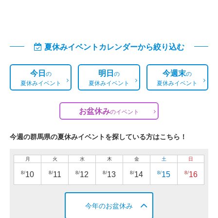
夏休みイベントカレンダーから絞り込む
今日
明日
今週末
の
の
の
夏休みイベント
夏休みイベント
夏休みイベント
お盆休み
の
イベント
今週の群馬県の夏休みイベントを探している方はこちら！
月
火
水
木
金
土
日
8/
8/
8/
8/
8/
8/
8/
10
11
12
13
14
15
16
今年のお盆休み