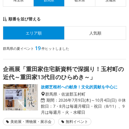
埼玉県
群馬県
栃木県
茨城県
順番を並び替える
エリア順
人気順
19
群馬県の夏イベント
件ヒットしました
企画展「重田家住宅新資料で深掘り！玉村町の
近代～重田家13代目のひらめき～」
故郷芝根村への献身！文化的貢献を中心に
群馬県・佐波郡玉村町
期間：
2026年7月9日(木)～10月4日(日) ※休
館日：7・8月は毎週月曜日・祝日（8/11）、9
月は毎週月・火・水曜日
美術展・博物展・展示会
無料イベント