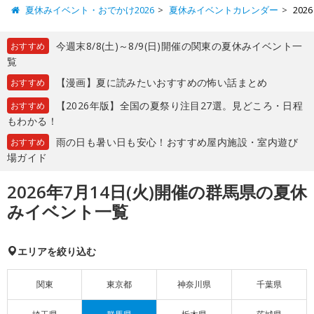
夏休みイベント・おでかけ2026
夏休みイベントカレンダー
20
今週末8/8(土)～8/9(日)開催の関東の夏休みイベント一
おすすめ
覧
【漫画】夏に読みたいおすすめの怖い話まとめ
おすすめ
【2026年版】全国の夏祭り注目27選。見どころ・日程
おすすめ
もわかる！
雨の日も暑い日も安心！おすすめ屋内施設・室内遊び
おすすめ
場ガイド
2026年7月14日(火)開催の群馬県の夏休
みイベント一覧
エリアを絞り込む
関東
東京都
神奈川県
千葉県