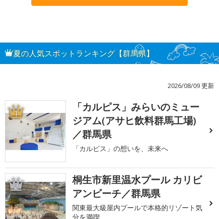
夏の人気スポットランキング【群馬県】
2026/08/09 更新
「カルピス」みらいのミュー
1
ジアム(アサヒ飲料群馬工場)
／群馬県
「カルピス」の想いを、未来へ
桐生市新里温水プール カリビ
2
アンビーチ／群馬県
関東最大級屋内プールで本格的リゾート気
分を満喫