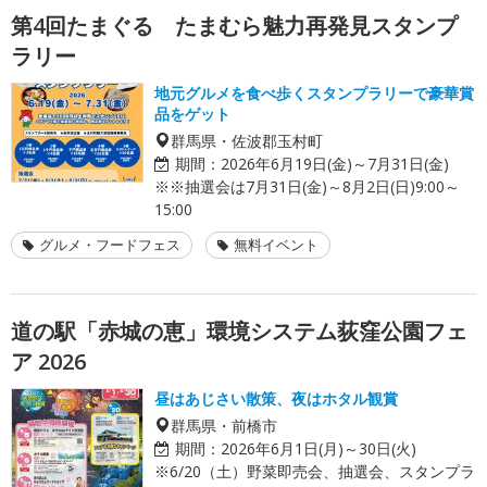
第4回たまぐる たまむら魅力再発見スタンプ
ラリー
地元グルメを食べ歩くスタンプラリーで豪華賞
品をゲット
群馬県・佐波郡玉村町
期間：
2026年6月19日(金)～7月31日(金)
※※抽選会は7月31日(金)～8月2日(日)9:00～
15:00
グルメ・フードフェス
無料イベント
道の駅「赤城の恵」環境システム荻窪公園フェ
ア 2026
昼はあじさい散策、夜はホタル観賞
群馬県・前橋市
期間：
2026年6月1日(月)～30日(火)
※6/20（土）野菜即売会、抽選会、スタンプラ