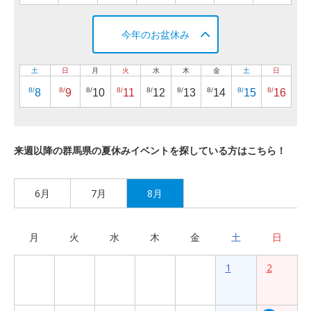
今年のお盆休み
土
日
月
火
水
木
金
土
日
8/
8/
8/
8/
8/
8/
8/
8/
8/
8
9
10
11
12
13
14
15
16
来週以降の群馬県の夏休みイベントを探している方はこちら！
6月
7月
8月
月
火
水
木
金
土
日
1
2