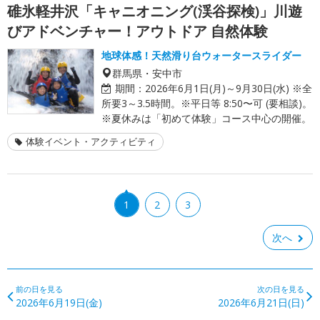
碓氷軽井沢「キャニオニング(渓谷探検)」川遊
びアドベンチャー！アウトドア 自然体験
地球体感！天然滑り台ウォータースライダー
群馬県・安中市
期間：
2026年6月1日(月)～9月30日(水) ※全
所要3～3.5時間。※平日等 8:50〜可 (要相談)。
※夏休みは「初めて体験」コース中心の開催。
体験イベント・アクティビティ
1
2
3
次へ
前の日を見る
次の日を見る
2026年6月19日(金)
2026年6月21日(日)