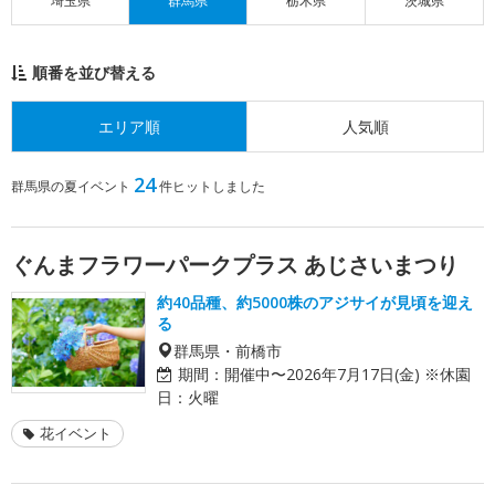
埼玉県
群馬県
栃木県
茨城県
順番を並び替える
エリア順
人気順
24
群馬県の夏イベント
件ヒットしました
ぐんまフラワーパークプラス あじさいまつり
約40品種、約5000株のアジサイが見頃を迎え
る
群馬県・前橋市
期間：
開催中〜2026年7月17日(金) ※休園
日：火曜
花イベント