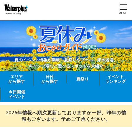
MENU
夏のイベント情報が満載！夏祭りやプール、海水浴場、
キャンプ場など遊べるスポットを大紹介
エリア
日付
イベント
夏祭り
から探す
から探す
ランキング
今日開催
イベント
2026年情報へ順次更新しておりますが一部、昨年の情
報もございます。予めご了承ください。