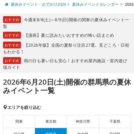
夏休みイベント・おでかけ2026
夏休みイベントカレンダー
20
今週末8/8(土)～8/9(日)開催の関東の夏休みイベント一
おすすめ
覧
【漫画】夏に読みたいおすすめの怖い話まとめ
おすすめ
【2026年版】全国の夏祭り注目27選。見どころ・日程
おすすめ
もわかる！
雨の日も暑い日も安心！おすすめ屋内施設・室内遊び
おすすめ
場ガイド
2026年6月20日(土)開催の群馬県の夏休
みイベント一覧
エリアを絞り込む
関東
東京都
神奈川県
千葉県