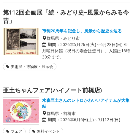
第112回企画展「続・みどり史−風景からみる今
昔」
市制20周年を記念し、風景から歴史を辿る
群馬県・みどり市
期間：
2026年5月26日(火)～6月28日(日) ※
月曜日休館（祝日の場合は翌日）。入館は16時
30分まで。
美術展・博物展・展示会
亜土ちゃんフェア(ハイノート前橋店)
水森亜土さんのレトロかわいいアイテムが大集
結
群馬県・前橋市
期間：
2026年6月6日(土)～7月12日(日)
フェア
無料イベント