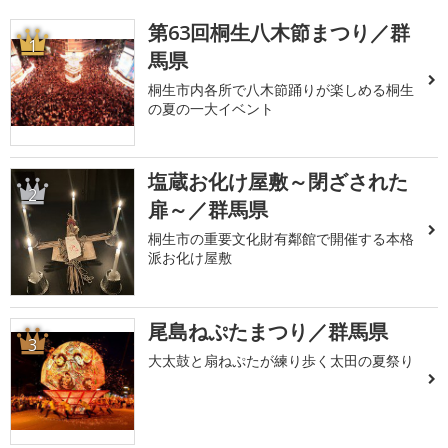
第63回桐生八木節まつり／群
1
馬県
桐生市内各所で八木節踊りが楽しめる桐生
の夏の一大イベント
塩蔵お化け屋敷～閉ざされた
2
扉～／群馬県
桐生市の重要文化財有鄰館で開催する本格
派お化け屋敷
尾島ねぷたまつり／群馬県
3
大太鼓と扇ねぷたが練り歩く太田の夏祭り