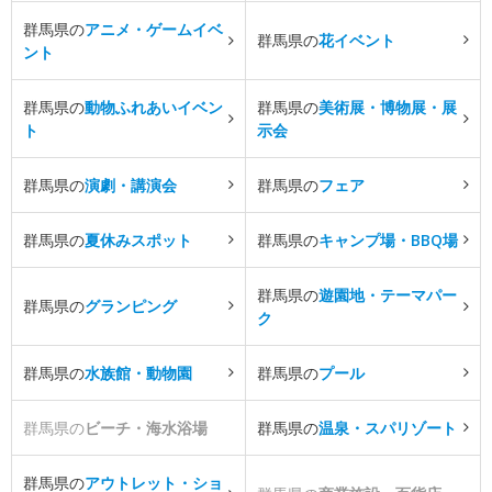
群馬県の
アニメ・ゲームイベ
群馬県の
花イベント
ント
群馬県の
動物ふれあいイベン
群馬県の
美術展・博物展・展
ト
示会
群馬県の
演劇・講演会
群馬県の
フェア
群馬県の
夏休みスポット
群馬県の
キャンプ場・BBQ場
群馬県の
遊園地・テーマパー
群馬県の
グランピング
ク
群馬県の
水族館・動物園
群馬県の
プール
群馬県の
ビーチ・海水浴場
群馬県の
温泉・スパリゾート
群馬県の
アウトレット・ショ