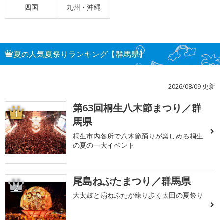
四国
九州・沖縄
夏の人気夏祭りランキング【群馬県】
2026/08/09 更新
第63回桐生八木節まつり／群
1
馬県
桐生市内各所で八木節踊りが楽しめる桐生
の夏の一大イベント
尾島ねぷたまつり／群馬県
2
大太鼓と扇ねぷたが練り歩く太田の夏祭り