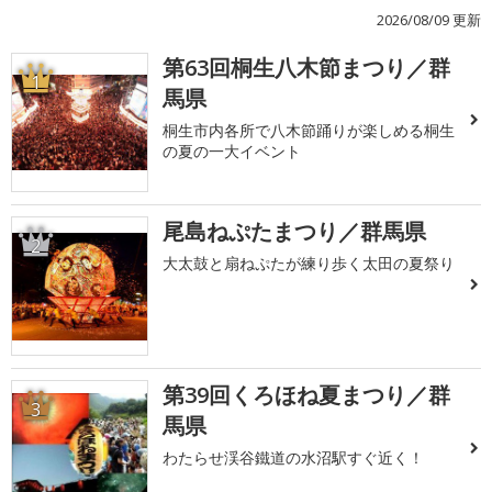
2026/08/09 更新
第63回桐生八木節まつり／群
1
馬県
桐生市内各所で八木節踊りが楽しめる桐生
の夏の一大イベント
尾島ねぷたまつり／群馬県
2
大太鼓と扇ねぷたが練り歩く太田の夏祭り
第39回くろほね夏まつり／群
3
馬県
わたらせ渓谷鐵道の水沼駅すぐ近く！