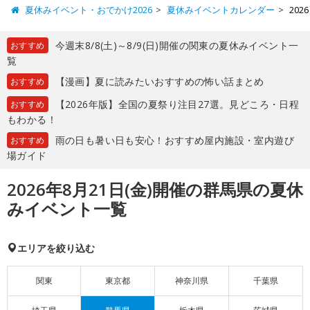
夏休みイベント・おでかけ2026
夏休みイベントカレンダー
20
今週末8/8(土)～8/9(日)開催の関東の夏休みイベント一
おすすめ
覧
【漫画】夏に読みたいおすすめの怖い話まとめ
おすすめ
【2026年版】全国の夏祭り注目27選。見どころ・日程
おすすめ
もわかる！
雨の日も暑い日も安心！おすすめ屋内施設・室内遊び
おすすめ
場ガイド
2026年8月21日(金)開催の群馬県の夏休
みイベント一覧
エリアを絞り込む
関東
東京都
神奈川県
千葉県