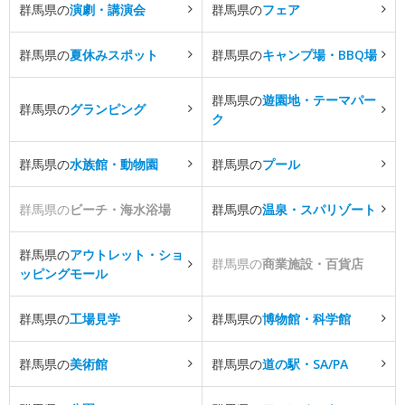
群馬県の
演劇・講演会
群馬県の
フェア
群馬県の
夏休みスポット
群馬県の
キャンプ場・BBQ場
群馬県の
遊園地・テーマパー
群馬県の
グランピング
ク
群馬県の
水族館・動物園
群馬県の
プール
群馬県の
ビーチ・海水浴場
群馬県の
温泉・スパリゾート
群馬県の
アウトレット・ショ
群馬県の
商業施設・百貨店
ッピングモール
群馬県の
工場見学
群馬県の
博物館・科学館
群馬県の
美術館
群馬県の
道の駅・SA/PA