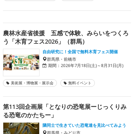
農林水産省後援 五感で体験、みらいをつくろ
う「木育フェス2026」（群馬）
自由研究に！全国で無料木育フェス開催
群馬県・前橋市
期間：
2026年7月18日(土)～8月31日(月)
美術展・博物展・展示会
無料イベント
第113回企画展「となりの恐竜展ーじっくりみ
る恐竜のかたちー」
隣同士で生きていた恐竜達を見比べてみよう
群馬県・みどり市