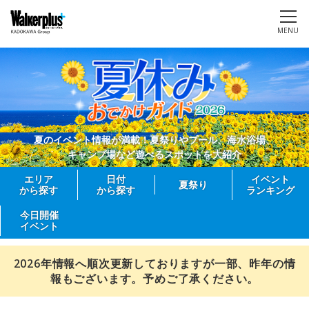
MENU
夏のイベント情報が満載！夏祭りやプール、海水浴場、
キャンプ場など遊べるスポットを大紹介
エリア
日付
イベント
夏祭り
から探す
から探す
ランキング
今日開催
イベント
2026年情報へ順次更新しておりますが一部、昨年の情
報もございます。予めご了承ください。