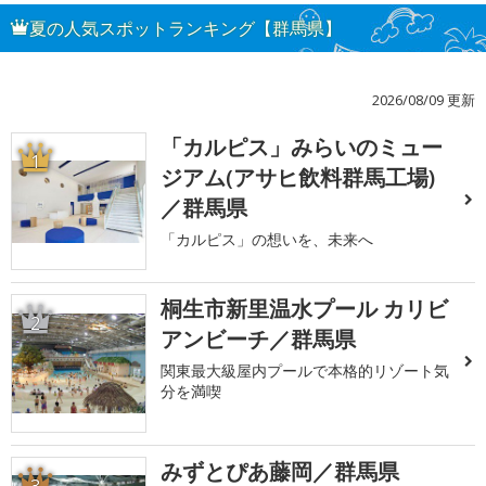
夏の人気スポットランキング【群馬県】
2026/08/09 更新
「カルピス」みらいのミュー
1
ジアム(アサヒ飲料群馬工場)
／群馬県
「カルピス」の想いを、未来へ
桐生市新里温水プール カリビ
2
アンビーチ／群馬県
関東最大級屋内プールで本格的リゾート気
分を満喫
みずとぴあ藤岡／群馬県
3