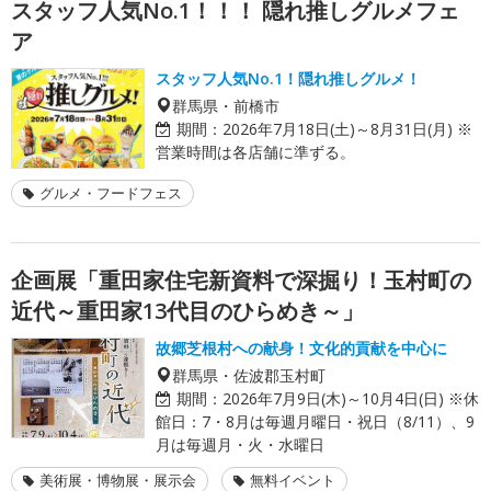
スタッフ人気No.1！！！ 隠れ推しグルメフェ
ア
スタッフ人気No.1！隠れ推しグルメ！
群馬県・前橋市
期間：
2026年7月18日(土)～8月31日(月) ※
営業時間は各店舗に準ずる。
グルメ・フードフェス
企画展「重田家住宅新資料で深掘り！玉村町の
近代～重田家13代目のひらめき～」
故郷芝根村への献身！文化的貢献を中心に
群馬県・佐波郡玉村町
期間：
2026年7月9日(木)～10月4日(日) ※休
館日：7・8月は毎週月曜日・祝日（8/11）、9
月は毎週月・火・水曜日
美術展・博物展・展示会
無料イベント