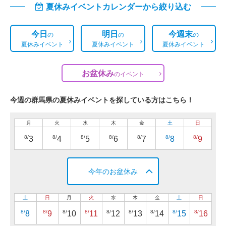
夏休みイベントカレンダーから絞り込む
今日
明日
今週末
の
の
の
夏休みイベント
夏休みイベント
夏休みイベント
お盆休み
の
イベント
今週の群馬県の夏休みイベントを探している方はこちら！
月
火
水
木
金
土
日
8/
8/
8/
8/
8/
8/
8/
3
4
5
6
7
8
9
今年のお盆休み
土
日
月
火
水
木
金
土
日
8/
8/
8/
8/
8/
8/
8/
8/
8/
8
9
10
11
12
13
14
15
16