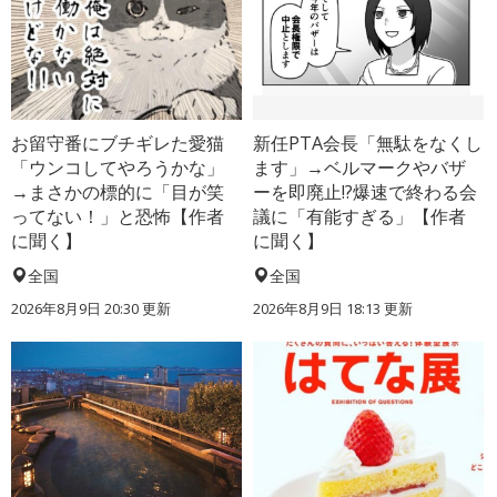
お留守番にブチギレた愛猫
新任PTA会長「無駄をなくし
「ウンコしてやろうかな」
ます」→ベルマークやバザ
→まさかの標的に「目が笑
ーを即廃止!?爆速で終わる会
ってない！」と恐怖【作者
議に「有能すぎる」【作者
に聞く】
に聞く】
全国
全国
2026年8月9日 20:30
更新
2026年8月9日 18:13
更新