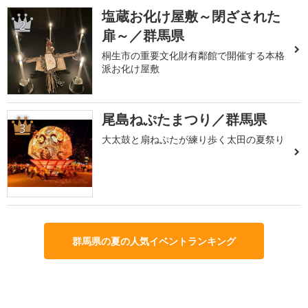
塩蔵お化け屋敷～閉ざされた
2
扉～／群馬県
桐生市の重要文化財有鄰館で開催する本格
派お化け屋敷
尾島ねぷたまつり／群馬県
3
大太鼓と扇ねぷたが練り歩く太田の夏祭り
群馬県の夏の人気イベントランキング