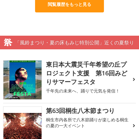
閲覧履歴をもっと見る
「風鈴まつり・夏の床もみじ特別公開」近くの夏祭り
東日本大震災千年希望の丘プ
ロジェクト支援 第16回みど
りサマーフェスタ
千年先の未来へ、踊りで元気を発信！
第63回桐生八木節まつり
桐生市内各所で八木節踊りが楽しめる桐生
の夏の一大イベント