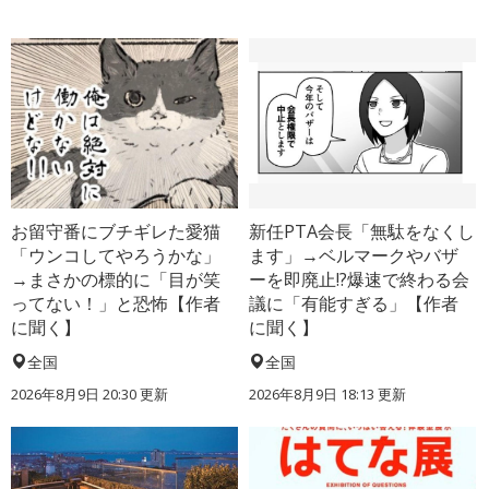
お留守番にブチギレた愛猫
新任PTA会長「無駄をなくし
「ウンコしてやろうかな」
ます」→ベルマークやバザ
→まさかの標的に「目が笑
ーを即廃止!?爆速で終わる会
ってない！」と恐怖【作者
議に「有能すぎる」【作者
に聞く】
に聞く】
全国
全国
2026年8月9日 20:30
更新
2026年8月9日 18:13
更新