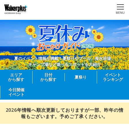
MENU
夏のイベント情報が満載！夏祭りやプール、海水浴場、
キャンプ場など遊べるスポットを大紹介
エリア
日付
イベント
夏祭り
から探す
から探す
ランキング
今日開催
イベント
2026年情報へ順次更新しておりますが一部、昨年の情
報もございます。予めご了承ください。