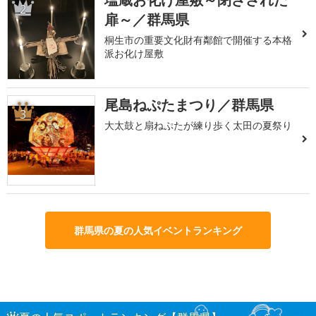
2
扉～／群馬県
桐生市の重要文化財有鄰館で開催する本格
派お化け屋敷
尾島ねぷたまつり／群馬県
3
大太鼓と扇ねぷたが練り歩く太田の夏祭り
群馬県の夏の人気イベントランキング