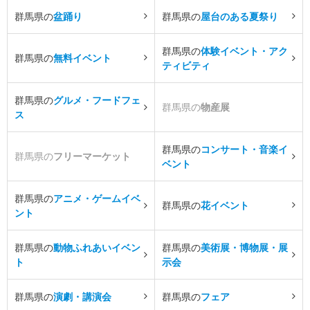
群馬県の
盆踊り
群馬県の
屋台のある夏祭り
群馬県の
体験イベント・アク
群馬県の
無料イベント
ティビティ
群馬県の
グルメ・フードフェ
群馬県の
物産展
ス
群馬県の
コンサート・音楽イ
群馬県の
フリーマーケット
ベント
群馬県の
アニメ・ゲームイベ
群馬県の
花イベント
ント
群馬県の
動物ふれあいイベン
群馬県の
美術展・博物展・展
ト
示会
群馬県の
演劇・講演会
群馬県の
フェア