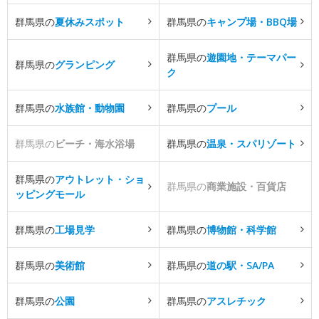
群馬県の
夏休みスポット
群馬県の
キャンプ場・BBQ場
群馬県の
遊園地・テーマパー
群馬県の
グランピング
ク
群馬県の
水族館・動物園
群馬県の
プール
群馬県の
ビーチ・海水浴場
群馬県の
温泉・スパリゾート
群馬県の
アウトレット・ショ
群馬県の
商業施設・百貨店
ッピングモール
群馬県の
工場見学
群馬県の
博物館・科学館
群馬県の
美術館
群馬県の
道の駅・SA/PA
群馬県の
公園
群馬県の
アスレチック