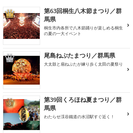
第63回桐生八木節まつり／群
1
馬県
桐生市内各所で八木節踊りが楽しめる桐生
の夏の一大イベント
尾島ねぷたまつり／群馬県
2
大太鼓と扇ねぷたが練り歩く太田の夏祭り
第39回くろほね夏まつり／群
3
馬県
わたらせ渓谷鐵道の水沼駅すぐ近く！