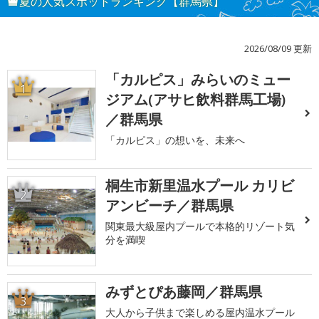
夏の人気スポットランキング【群馬県】
2026/08/09 更新
「カルピス」みらいのミュー
1
ジアム(アサヒ飲料群馬工場)
／群馬県
「カルピス」の想いを、未来へ
桐生市新里温水プール カリビ
2
アンビーチ／群馬県
関東最大級屋内プールで本格的リゾート気
分を満喫
みずとぴあ藤岡／群馬県
3
大人から子供まで楽しめる屋内温水プール