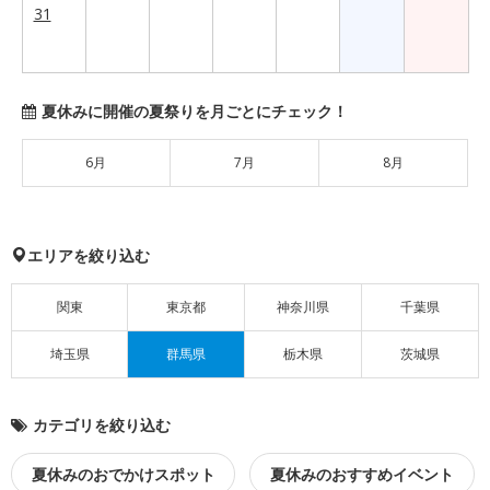
31
夏休みに開催の夏祭りを月ごとにチェック！
6月
7月
8月
エリアを絞り込む
関東
東京都
神奈川県
千葉県
埼玉県
群馬県
栃木県
茨城県
カテゴリを絞り込む
夏休みのおでかけスポット
夏休みのおすすめイベント