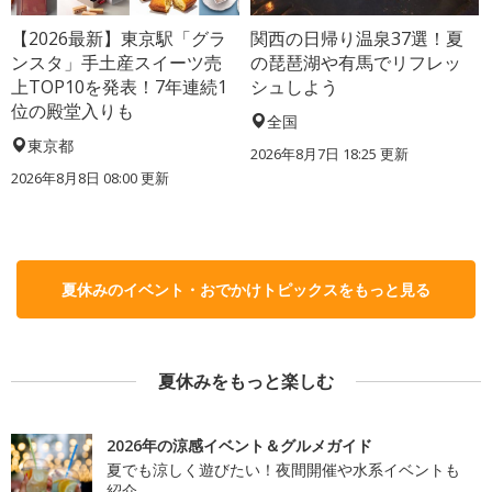
【2026最新】東京駅「グラ
関西の日帰り温泉37選！夏
ンスタ」手土産スイーツ売
の琵琶湖や有馬でリフレッ
上TOP10を発表！7年連続1
シュしよう
位の殿堂入りも
全国
東京都
2026年8月7日 18:25
更新
2026年8月8日 08:00
更新
夏休みのイベント・おでかけトピックスをもっと見る
夏休みをもっと楽しむ
2026年の涼感イベント＆グルメガイド
夏でも涼しく遊びたい！夜間開催や水系イベントも
紹介