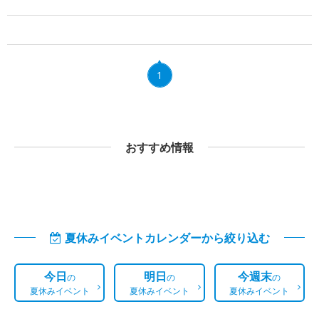
1
おすすめ情報
夏休みイベントカレンダーから絞り込む
今日
明日
今週末
の
の
の
夏休みイベント
夏休みイベント
夏休みイベント