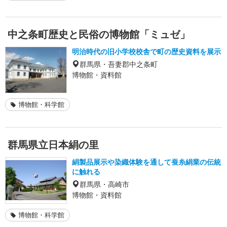
中之条町歴史と民俗の博物館「ミュゼ」
明治時代の旧小学校校舎で町の歴史資料を展示
群馬県・吾妻郡中之条町
博物館・資料館
博物館・科学館
群馬県立日本絹の里
絹製品展示や染織体験を通して蚕糸絹業の伝統
に触れる
群馬県・高崎市
博物館・資料館
博物館・科学館