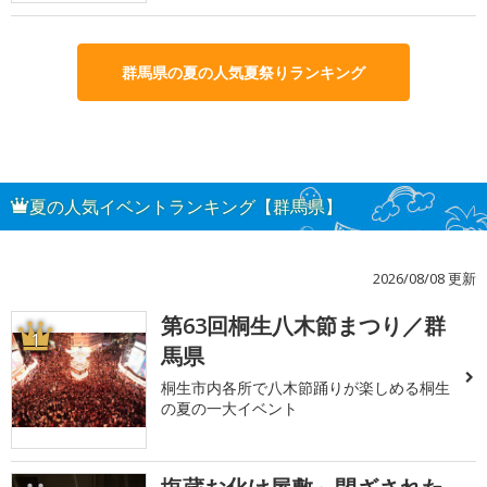
群馬県の夏の人気夏祭りランキング
夏の人気イベントランキング【群馬県】
2026/08/08 更新
第63回桐生八木節まつり／群
1
馬県
桐生市内各所で八木節踊りが楽しめる桐生
の夏の一大イベント