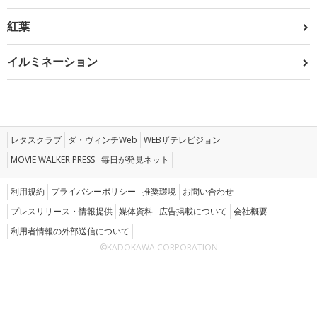
紅葉
イルミネーション
レタスクラブ
ダ・ヴィンチWeb
WEBザテレビジョン
MOVIE WALKER PRESS
毎日が発見ネット
利用規約
プライバシーポリシー
推奨環境
お問い合わせ
プレスリリース・情報提供
媒体資料
広告掲載について
会社概要
利用者情報の外部送信について
©KADOKAWA CORPORATION