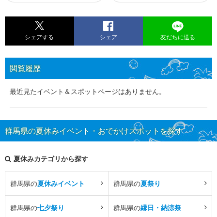
シェアする
シェア
友だちに送る
閲覧履歴
最近見たイベント＆スポットページはありません。
群馬県の夏休みイベント・おでかけスポットを探す
夏休みカテゴリから探す
群馬県の
夏休みイベント
群馬県の
夏祭り
群馬県の
七夕祭り
群馬県の
縁日・納涼祭