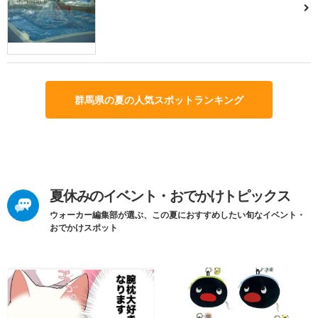
群馬県の夏の人気スポットランキング
夏休みのイベント・おでかけトピックス
ウォーカー編集部が選ぶ、この夏におすすめしたい旬なイベント・
おでかけスポット