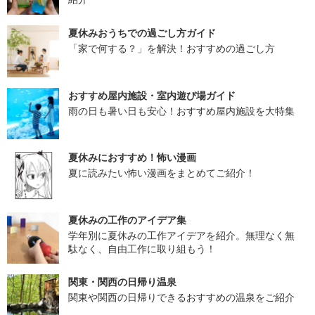
夏休みおうちでの過ごし方ガイド
「家で何する？」を解決！おすすめの過ごし方
おすすめ屋内施設・室内遊び場ガイド
雨の日も暑い日も安心！おすすめ屋内施設を大特集
夏休みにおすすめ！怖い漫画
夏に読みたい怖い漫画をまとめてご紹介！
夏休みの工作のアイデア集
学年別に夏休みの工作アイデアを紹介。無理なく無
駄なく、自由工作に取り組もう！
関東・関西の日帰り温泉
関東や関西の日帰りできるおすすめの温泉をご紹介