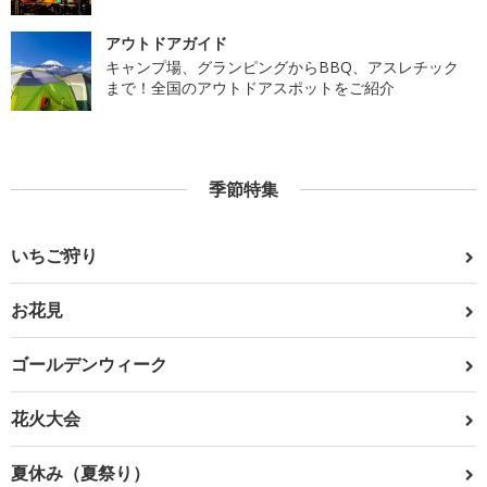
アウトドアガイド
キャンプ場、グランピングからBBQ、アスレチック
まで！全国のアウトドアスポットをご紹介
季節特集
いちご狩り
お花見
ゴールデンウィーク
花火大会
夏休み（夏祭り）