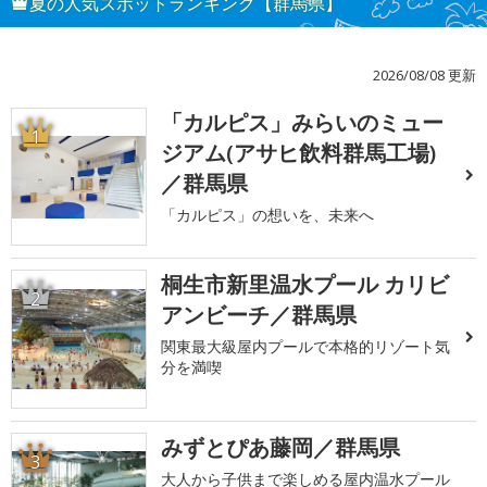
夏の人気スポットランキング【群馬県】
2026/08/08 更新
「カルピス」みらいのミュー
1
ジアム(アサヒ飲料群馬工場)
／群馬県
「カルピス」の想いを、未来へ
桐生市新里温水プール カリビ
2
アンビーチ／群馬県
関東最大級屋内プールで本格的リゾート気
分を満喫
みずとぴあ藤岡／群馬県
3
大人から子供まで楽しめる屋内温水プール