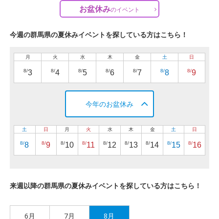
お盆休み
の
イベント
今週の群馬県の夏休みイベントを探している方はこちら！
月
火
水
木
金
土
日
8/
8/
8/
8/
8/
8/
8/
3
4
5
6
7
8
9
今年のお盆休み
土
日
月
火
水
木
金
土
日
8/
8/
8/
8/
8/
8/
8/
8/
8/
8
9
10
11
12
13
14
15
16
来週以降の群馬県の夏休みイベントを探している方はこちら！
6月
7月
8月