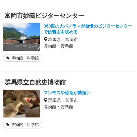
富岡市妙義ビジターセンター
360度の大パノラマが自慢のビジターセンター
で妙義山を眺める
群馬県・富岡市
博物館・資料館
博物館・科学館
群馬県立自然史博物館
マンモスや恐竜が勢揃い
群馬県・富岡市
博物館・資料館
博物館・科学館