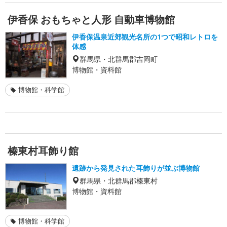
伊香保 おもちゃと人形 自動車博物館
伊香保温泉近郊観光名所の1つで昭和レトロを
体感
群馬県・北群馬郡吉岡町
博物館・資料館
博物館・科学館
榛東村耳飾り館
遺跡から発見された耳飾りが並ぶ博物館
群馬県・北群馬郡榛東村
博物館・資料館
博物館・科学館