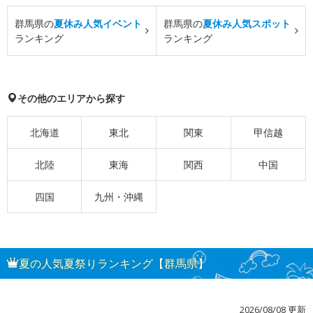
群馬県の
夏休み人気イベント
群馬県の
夏休み人気スポット
ランキング
ランキング
その他のエリアから探す
北海道
東北
関東
甲信越
北陸
東海
関西
中国
四国
九州・沖縄
夏の人気夏祭りランキング【群馬県】
2026/08/08 更新