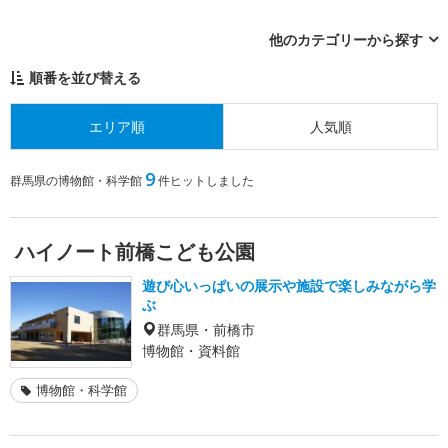
他のカテゴリーから探す
順番を並び替える
エリア順
人気順
9
群馬県の博物館・科学館
件ヒットしました
ハイノート前橋こども公園
遊び心いっぱいの展示や施設で楽しみながら学
ぶ
群馬県・前橋市
博物館・資料館
博物館・科学館