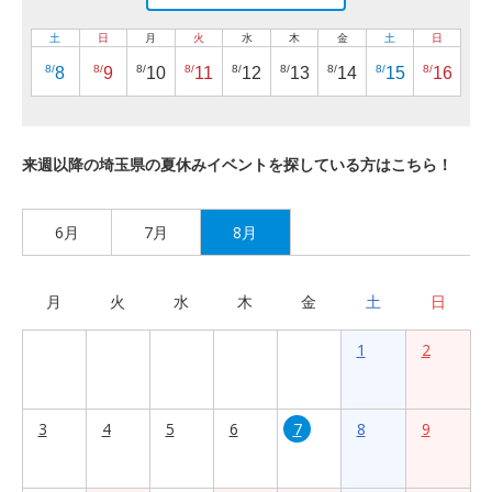
土
日
月
火
水
木
金
土
日
8/
8/
8/
8/
8/
8/
8/
8/
8/
8
9
10
11
12
13
14
15
16
来週以降の埼玉県の夏休みイベントを探している方はこちら！
6月
7月
8月
月
火
水
木
金
土
日
1
2
3
4
5
6
7
8
9