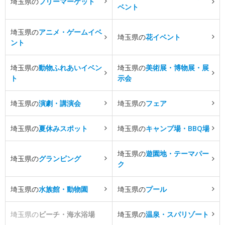
埼玉県の
フリーマーケット
ベント
埼玉県の
アニメ・ゲームイベ
埼玉県の
花イベント
ント
埼玉県の
動物ふれあいイベン
埼玉県の
美術展・博物展・展
ト
示会
埼玉県の
演劇・講演会
埼玉県の
フェア
埼玉県の
夏休みスポット
埼玉県の
キャンプ場・BBQ場
埼玉県の
遊園地・テーマパー
埼玉県の
グランピング
ク
埼玉県の
水族館・動物園
埼玉県の
プール
埼玉県の
ビーチ・海水浴場
埼玉県の
温泉・スパリゾート