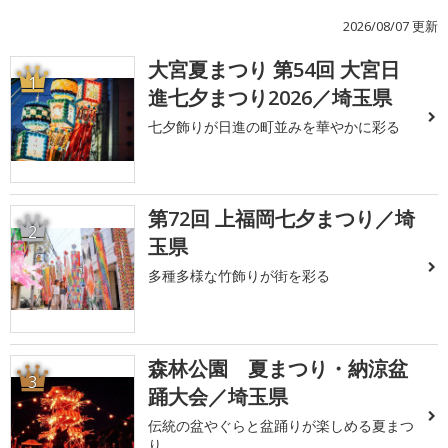
2026/08/07 更新
大宮夏まつり 第54回 大宮日
1
進七夕まつり2026／埼玉県
七夕飾りが日進の町並みを華やかに彩る
第72回 上福岡七夕まつり／埼
2
玉県
多種多様な竹飾りが街を彩る
森林公園 夏まつり・納涼盆
3
踊大会／埼玉県
伝統の盆やぐらと盆踊りが楽しめる夏まつ
り