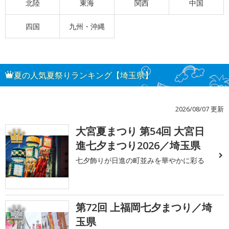
北陸
東海
関西
中国
四国
九州・沖縄
夏の人気夏祭りランキング【埼玉県】
2026/08/07 更新
大宮夏まつり 第54回 大宮日
1
進七夕まつり2026／埼玉県
七夕飾りが日進の町並みを華やかに彩る
第72回 上福岡七夕まつり／埼
2
玉県