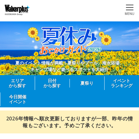
MENU
夏のイベント情報が満載！夏祭りやプール、海水浴場、
キャンプ場など遊べるスポットを大紹介
エリア
日付
イベント
夏祭り
から探す
から探す
ランキング
今日開催
イベント
2026年情報へ順次更新しておりますが一部、昨年の情
報もございます。予めご了承ください。