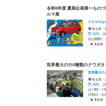
令和8年度 夏期企画展ーものづ
ルマ展
クルマのな
埼玉県・
期間：
2
合は開館）。
美術展
世界最大の350種類のクワガ
世界最大の
埼玉県・
期間：
2
は14時～1
日祝日・お盆
美術展