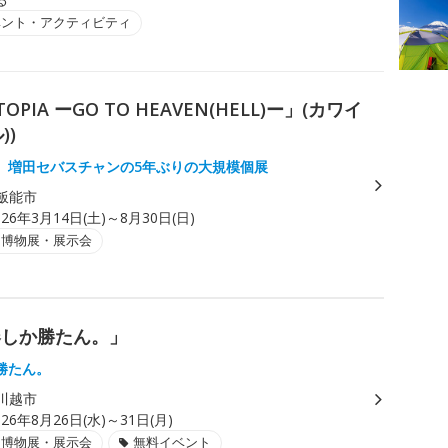
ベント・アクティビティ
IA ーGO TO HEAVEN(HELL)ー」(カワイ
))
、増田セバスチャンの5年ぶりの大規模個展
飯能市
026年3月14日(土)～8月30日(日)
・博物展・展示会
春しか勝たん。」
勝たん。
川越市
026年8月26日(水)～31日(月)
・博物展・展示会
無料イベント