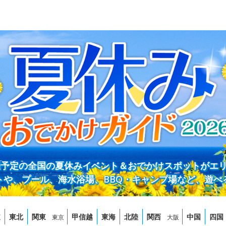
開催予定の全国の夏休みイベント＆おでかけスポットがエ
トや、プール、海水浴場、BBQ・キャンプ場など、遊べ
道
東北
関東
甲信越
東海
北陸
関西
中国
四国
東京
大阪