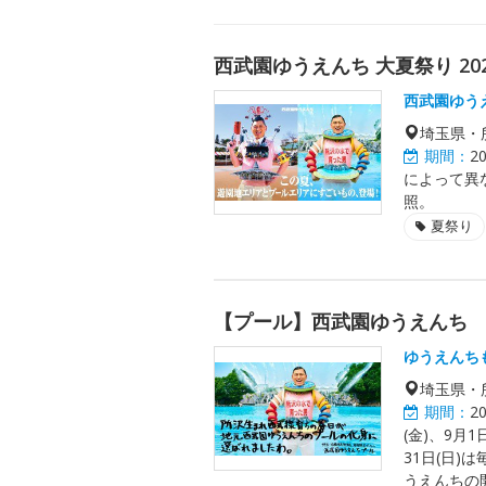
西武園ゆうえんち 大夏祭り 20
西武園ゆう
埼玉県・
期間：
2
によって異
照。
夏祭り
【プール】西武園ゆうえんち
ゆうえんち
埼玉県・
期間：
2
(金)、9月
31日(日)
うえんちの