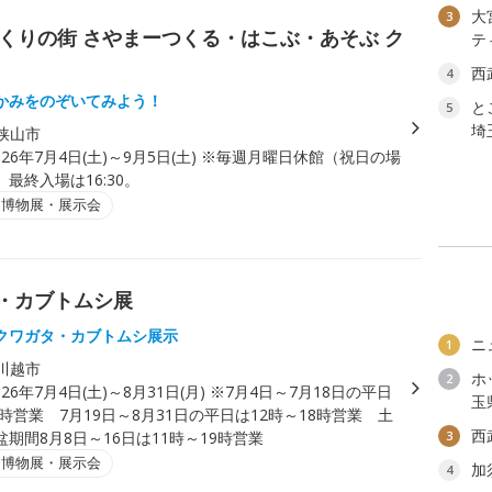
大
3
くりの街 さやまーつくる・はこぶ・あそぶ ク
テ
西
4
かみをのぞいてみよう！
と
5
埼
狭山市
026年7月4日(土)～9月5日(土) ※毎週月曜日休館（祝日の場
最終入場は16:30。
・博物展・展示会
タ・カブトムシ展
クワガタ・カブトムシ展示
ニ
1
川越市
ホ
2
026年7月4日(土)～8月31日(月) ※7月4日～7月18日の平日
玉
9時営業 7月19日～8月31日の平日は12時～18時営業 土
西
期間8月8日～16日は11時～19時営業
3
・博物展・展示会
加
4