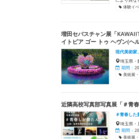
体験イ
増田セバスチャン展「KAWAIITOP
イトピア ゴー トゥ ヘヴン(ヘル
現代美術家
埼玉県・
期間：
2
美術展
近隣高校写真部写真展「＃青
＃青春した
埼玉県・
期間：
2
美術展