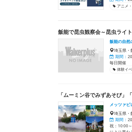
アニメ
飯能で昆虫観察会～昆虫ライ
飯能の自然
埼玉県・
期間：
2
毎日開催
体験イ
「ムーミン谷でみずあそび」「エ
メッツァビ
埼玉県・
期間：
2
祝：10:00
により異な