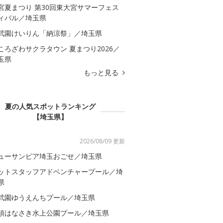
宮夏まつり 第30回東大宮サマーフェス
ィバル／埼玉県
武園けいりん「納涼祭」／埼玉県
ころざわサクラタウン 夏まつり2026／
玉県
もっと見る
夏の人気スポットランキング
【埼玉県】
2026/08/09 更新
ューサンピア埼玉おごせ／埼玉県
ットスタッフアドベンチャープール／埼
県
武園ゆうえんちプール／埼玉県
須はなさき水上公園プール／埼玉県