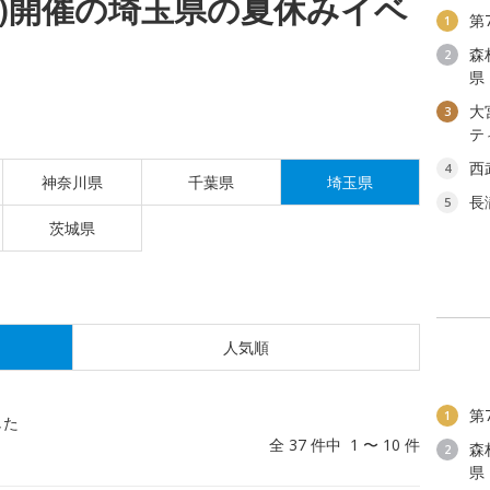
(水)開催の埼玉県の夏休みイベ
第
1
森
2
県
大
3
テ
西
4
神奈川県
千葉県
埼玉県
長
5
茨城県
人気順
第
1
した
全 37 件中 1 〜 10 件
森
2
県