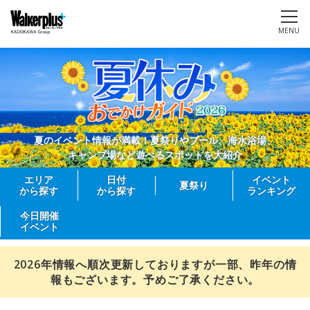
MENU
夏のイベント情報が満載！夏祭りやプール、海水浴場、
キャンプ場など遊べるスポットを大紹介
エリア
日付
イベント
夏祭り
から探す
から探す
ランキング
今日開催
イベント
2026年情報へ順次更新しておりますが一部、昨年の情
報もございます。予めご了承ください。