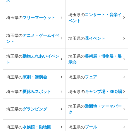
埼玉県の
コンサート・音楽イ
埼玉県の
フリーマーケット
ベント
埼玉県の
アニメ・ゲームイベ
埼玉県の
花イベント
ント
埼玉県の
動物ふれあいイベン
埼玉県の
美術展・博物展・展
ト
示会
埼玉県の
演劇・講演会
埼玉県の
フェア
埼玉県の
夏休みスポット
埼玉県の
キャンプ場・BBQ場
埼玉県の
遊園地・テーマパー
埼玉県の
グランピング
ク
埼玉県の
水族館・動物園
埼玉県の
プール