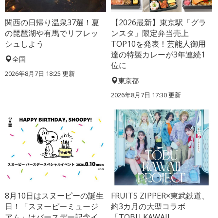
関西の日帰り温泉37選！夏
【2026最新】東京駅「グラ
の琵琶湖や有馬でリフレッ
ンスタ」限定弁当売上
シュしよう
TOP10を発表！芸能人御用
達の特製カレーが3年連続1
全国
位に
2026年8月7日 18:25
更新
東京都
2026年8月7日 17:30
更新
8月10日はスヌーピーの誕生
FRUITS ZIPPER×東武鉄道、
日！「スヌーピーミュージ
約3カ月の大型コラボ
アム」はバースデー記念イ
「TOBU KAWAII