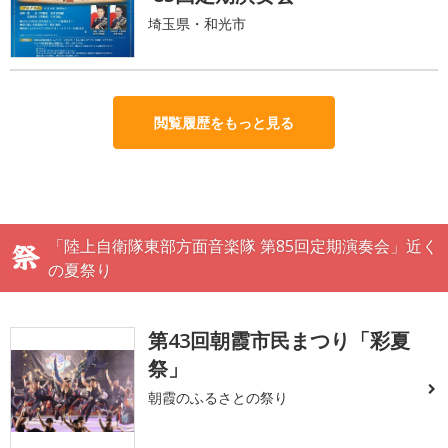
埼玉県・和光市
閲覧履歴をもっと見る
「陸上自衛隊東部方面音楽隊 第85回定期演奏会」近く
の夏祭り
第43回朝霞市民まつり「彩夏
祭」
朝霞のふるさとの祭り