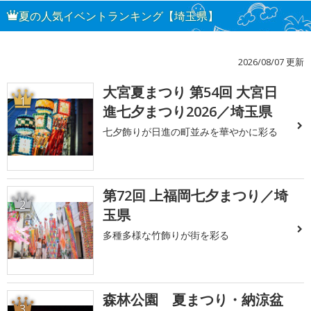
夏の人気イベントランキング【埼玉県】
2026/08/07 更新
大宮夏まつり 第54回 大宮日
1
進七夕まつり2026／埼玉県
七夕飾りが日進の町並みを華やかに彩る
第72回 上福岡七夕まつり／埼
2
玉県
多種多様な竹飾りが街を彩る
森林公園 夏まつり・納涼盆
3