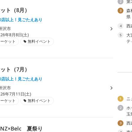
第
2
ット（8月）
森
3
県
00店以上！見ごたえあり
西
4
所沢市
026年8月8日(土)
大
5
テ
マーケット
無料イベント
ット（7月）
00店以上！見ごたえあり
所沢市
026年7月11日(土)
ニ
1
マーケット
無料イベント
ホ
2
玉
西
3
INZ×Belc 夏祭り