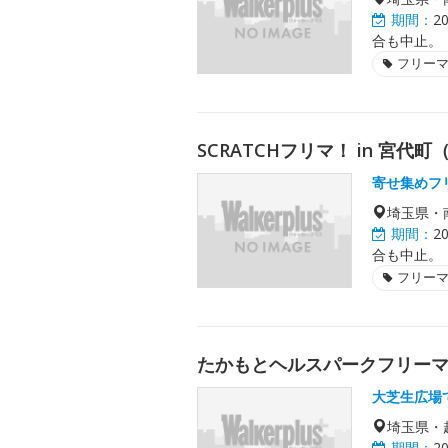
期間：
2
合も中止。
フリー
SCRATCHフリマ！ in 宮代町
寄せ集めフ
埼玉県・
期間：
2
合も中止。
フリー
たかもとヘルスパークフリー
大芝生広場
埼玉県・
期間：
2