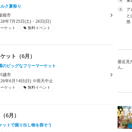
東
4
ベルク夏祭り
ア
5
飯能市
と
026年7月25日(土)・26日(日)
県
マーケット
無料イベント
ケット（6月）
最近見
園のビッグなフリーマーケット
ん。
川越市
026年6月14日(日) ※雨天中止
マーケット
無料イベント
（6月）
ケットで掘り出し物を探そう