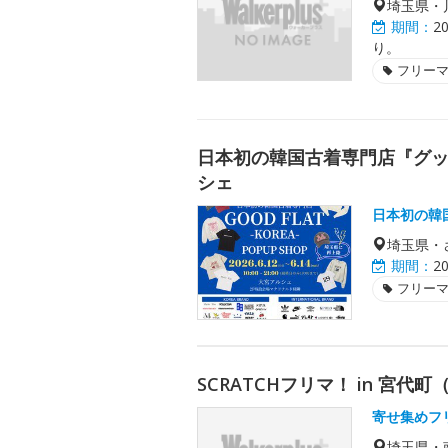
埼玉県・
期間：
2
り。
フリー
日本初の韓国古着専門店『グッド
シェ
日本初の韓
埼玉県・
期間：
2
フリー
SCRATCHフリマ！ in 宮代町
寄せ集めフ
埼玉県・