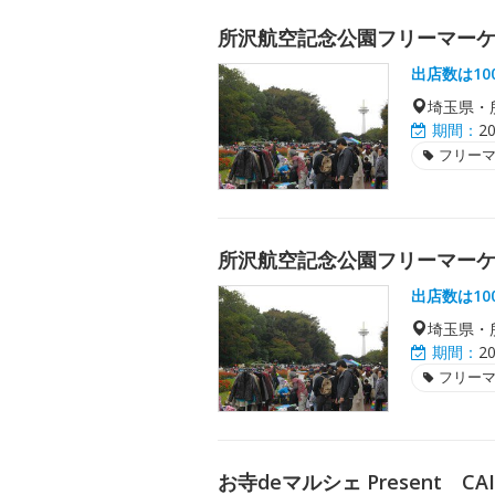
所沢航空記念公園フリーマーケ
出店数は1
埼玉県・
期間：
2
フリー
所沢航空記念公園フリーマーケ
出店数は1
埼玉県・
期間：
2
フリー
お寺deマルシェ Present CA