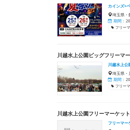
カインズ×
埼玉県・
期間：
2
フリー
川越水上公園ビッグフリーマー
川越水上公
埼玉県・
期間：
2
フリー
川越水上公園フリーマーケット
フリーマー