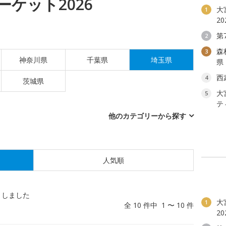
ケット2026
大
1
2
第
2
森
3
神奈川県
千葉県
埼玉県
県
西
4
茨城県
大
5
テ
他のカテゴリーから探す
人気順
トしました
大
1
全 10 件中 1 〜 10 件
2