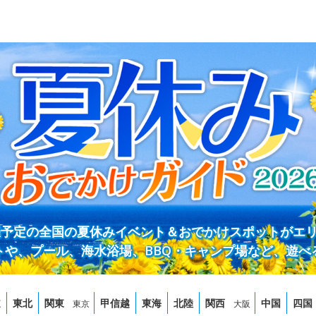
開催予定の全国の夏休みイベント＆おでかけスポットがエ
トや、プール、海水浴場、BBQ・キャンプ場など、遊べ
道
東北
関東
甲信越
東海
北陸
関西
中国
四国
東京
大阪