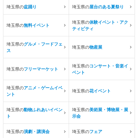
埼玉県の
盆踊り
埼玉県の
屋台のある夏祭り
埼玉県の
体験イベント・アク
埼玉県の
無料イベント
ティビティ
埼玉県の
グルメ・フードフェ
埼玉県の
物産展
ス
埼玉県の
コンサート・音楽イ
埼玉県の
フリーマーケット
ベント
埼玉県の
アニメ・ゲームイベ
埼玉県の
花イベント
ント
埼玉県の
動物ふれあいイベン
埼玉県の
美術展・博物展・展
ト
示会
埼玉県の
演劇・講演会
埼玉県の
フェア