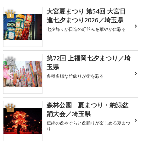
大宮夏まつり 第54回 大宮日
1
進七夕まつり2026／埼玉県
七夕飾りが日進の町並みを華やかに彩る
第72回 上福岡七夕まつり／埼
2
玉県
多種多様な竹飾りが街を彩る
森林公園 夏まつり・納涼盆
3
踊大会／埼玉県
伝統の盆やぐらと盆踊りが楽しめる夏まつ
り