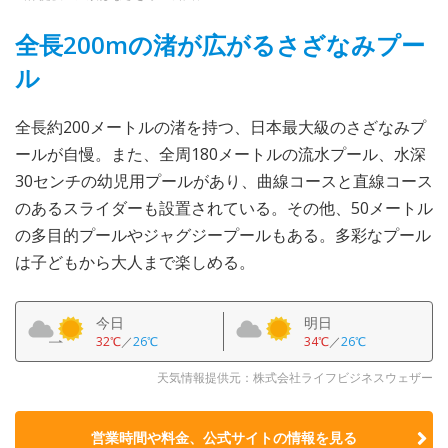
全長200mの渚が広がるさざなみプー
ル
全長約200メートルの渚を持つ、日本最大級のさざなみプ
ールが自慢。また、全周180メートルの流水プール、水深
30センチの幼児用プールがあり、曲線コースと直線コース
のあるスライダーも設置されている。その他、50メートル
の多目的プールやジャグジープールもある。多彩なプール
は子どもから大人まで楽しめる。
今日
明日
32℃
／
26℃
34℃
／
26℃
天気情報提供元：株式会社ライフビジネスウェザー
営業時間や料金、公式サイトの
情報を見る