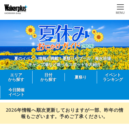
MENU
夏のイベント情報が満載！夏祭りやプール、海水浴場、
キャンプ場など遊べるスポットを大紹介
エリア
日付
イベント
夏祭り
から探す
から探す
ランキング
今日開催
イベント
2026年情報へ順次更新しておりますが一部、昨年の情
報もございます。予めご了承ください。