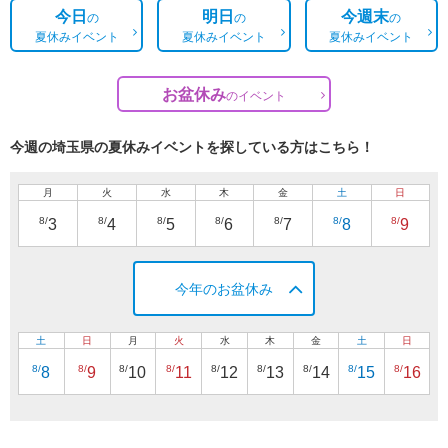
今日
明日
今週末
の
の
の
夏休みイベント
夏休みイベント
夏休みイベント
お盆休み
の
イベント
今週の埼玉県の夏休みイベントを探している方はこちら！
月
火
水
木
金
土
日
8/
8/
8/
8/
8/
8/
8/
3
4
5
6
7
8
9
今年のお盆休み
土
日
月
火
水
木
金
土
日
8/
8/
8/
8/
8/
8/
8/
8/
8/
8
9
10
11
12
13
14
15
16