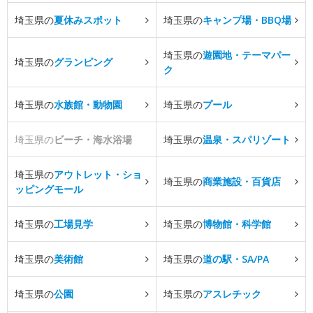
埼玉県の
夏休みスポット
埼玉県の
キャンプ場・BBQ場
埼玉県の
遊園地・テーマパー
埼玉県の
グランピング
ク
埼玉県の
水族館・動物園
埼玉県の
プール
埼玉県の
ビーチ・海水浴場
埼玉県の
温泉・スパリゾート
埼玉県の
アウトレット・ショ
埼玉県の
商業施設・百貨店
ッピングモール
埼玉県の
工場見学
埼玉県の
博物館・科学館
埼玉県の
美術館
埼玉県の
道の駅・SA/PA
埼玉県の
公園
埼玉県の
アスレチック