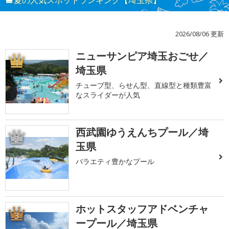
夏の人気スポットランキング【埼玉県】
2026/08/06 更新
ニューサンピア埼玉おごせ／
1
埼玉県
チューブ型、らせん型、直線型と種類豊富
なスライダーが人気
西武園ゆうえんちプール／埼
2
玉県
バラエティ豊かなプール
ホットスタッフアドベンチャ
3
ープール／埼玉県