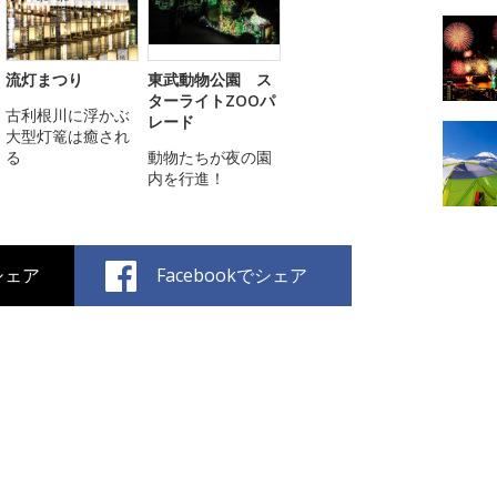
流灯まつり
東武動物公園 ス
ターライトZOOパ
古利根川に浮かぶ
レード
大型灯篭は癒され
る
動物たちが夜の園
内を行進！
でシェア
Facebookでシェア