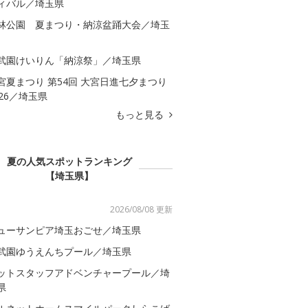
ィバル／埼玉県
林公園 夏まつり・納涼盆踊大会／埼玉
武園けいりん「納涼祭」／埼玉県
宮夏まつり 第54回 大宮日進七夕まつり
026／埼玉県
もっと見る
夏の人気スポットランキング
【埼玉県】
2026/08/08 更新
ューサンピア埼玉おごせ／埼玉県
武園ゆうえんちプール／埼玉県
ットスタッフアドベンチャープール／埼
県