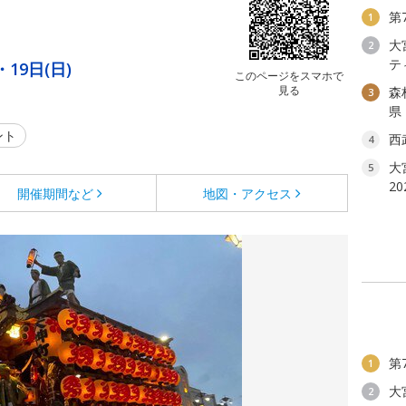
第
1
大
2
テ
・19日(日)
このページをスマホで
見る
森
3
県
ント
西
4
大
5
2
開催期間など
地図・アクセス
第
1
大
2