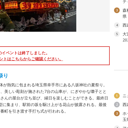
テ
森
3
県
西
4
大
5
2
のイベントは終了しました。
ントはこちらからご確認ください。
祭り
全体が熱気に包まれる埼玉県幸手市にある八坂神社の夏祭り。
、美しい彫刻が施された7台の山車が、にぎやかな囃子とと
ニ
1
くさんの屋台が立ち並び、縁日を楽しむことができる。最終日
型に集まり、駅前の坂を駆け上がる花山が披露される。最後
西
2
当番町を引き渡す手打ち式が行われる。
ホ
3
玉