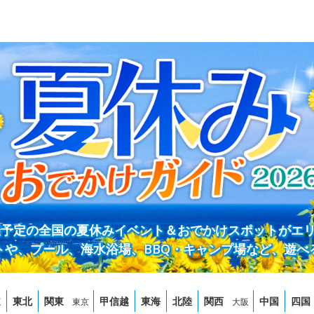
開催予定の全国の夏休みイベント＆おでかけスポットがエ
トや、プール、海水浴場、BBQ・キャンプ場など、遊べ
道
東北
関東
甲信越
東海
北陸
関西
中国
四国
東京
大阪