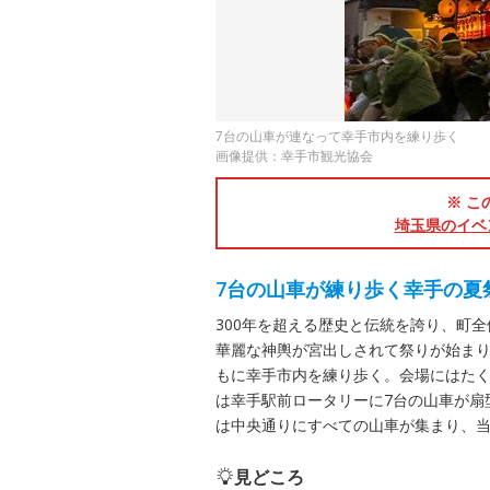
7台の山車が連なって幸手市内を練り歩く
画像提供：幸手市観光協会
※ こ
埼玉県のイベ
7台の山車が練り歩く幸手の夏
300年を超える歴史と伝統を誇り、町
華麗な神輿が宮出しされて祭りが始まり
もに幸手市内を練り歩く。会場にはた
は幸手駅前ロータリーに7台の山車が扇
は中央通りにすべての山車が集まり、
見どころ