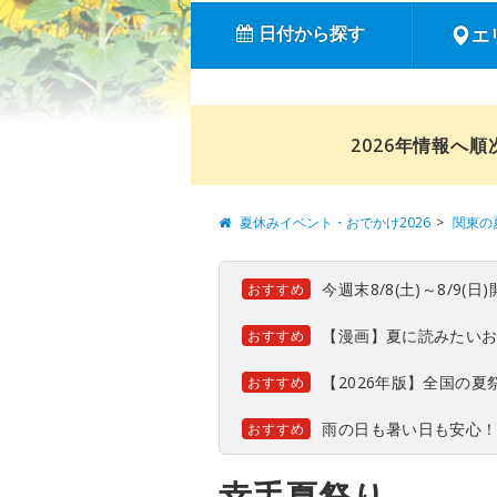
日付から探す
エ
2026年情報へ
夏休みイベント・おでかけ2026
関東の
今週末8/8(土)～8/9
おすすめ
【漫画】夏に読みたい
おすすめ
【2026年版】全国の
おすすめ
雨の日も暑い日も安心
おすすめ
幸手夏祭り