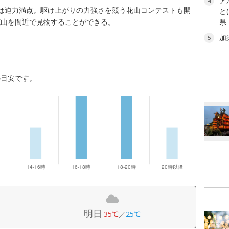
ア
4
は迫力満点。駆け上がりの力強さを競う花山コンテストも開
と
花山を間近で見物することができる。
県
加
5
の目安です。
明日
35℃
／
25℃