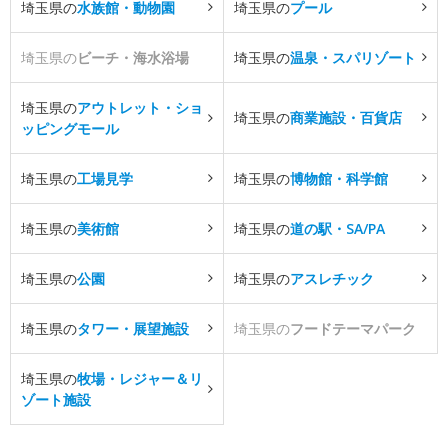
埼玉県の
水族館・動物園
埼玉県の
プール
埼玉県の
ビーチ・海水浴場
埼玉県の
温泉・スパリゾート
埼玉県の
アウトレット・ショ
埼玉県の
商業施設・百貨店
ッピングモール
埼玉県の
工場見学
埼玉県の
博物館・科学館
埼玉県の
美術館
埼玉県の
道の駅・SA/PA
埼玉県の
公園
埼玉県の
アスレチック
埼玉県の
タワー・展望施設
埼玉県の
フードテーマパーク
埼玉県の
牧場・レジャー＆リ
ゾート施設