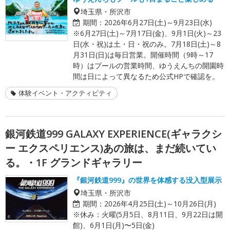
埼玉県・所沢市
期間：
2026年6月27日(土)～9月23日(水)
※6月27日(土)～7月17日(金)、9月1日(火)～23
日(水・祝)は土・日・祝のみ。7月18日(土)～8
月31日(日)は毎日営業。開催時間（9時～17
時）はプールの営業時間、ゆうえんちの開園時
間は日によって異なるため公式HPで確認を。
体験イベント・アクティビティ
銀河鉄道999 GALAXY EXPERIENCE(ギャラクシ
ー エクスペリエンス)あの旅は、まだ続いてい
る。・1F グランドギャラリー
『銀河鉄道999』の世界を体感する没入型展示
埼玉県・所沢市
期間：
2026年4月25日(土)～10月26日(月)
※休み：火曜(5月5日、8月11日、9月22日は開
館)、6月1日(月)〜5日(金)