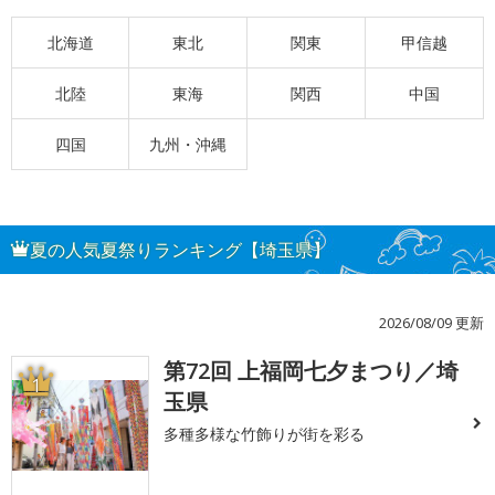
北海道
東北
関東
甲信越
北陸
東海
関西
中国
四国
九州・沖縄
夏の人気夏祭りランキング【埼玉県】
2026/08/09 更新
第72回 上福岡七夕まつり／埼
1
玉県
多種多様な竹飾りが街を彩る