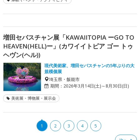
増田セバスチャン展「KAWAIITOPIA ーGO TO
HEAVEN(HELL)ー」(カワイイトピア ゴー トゥ
ヘヴン(ヘル))
現代美術家、増田セバスチャンの5年ぶりの大
規模個展
埼玉県・飯能市
期間：
2026年3月14日(土)～8月30日(日)
美術展・博物展・展示会
1
2
3
4
5