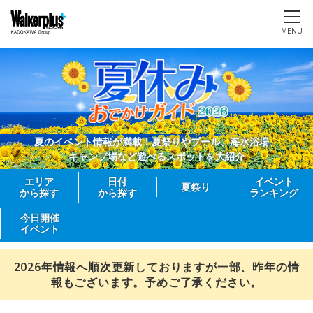
MENU
夏のイベント情報が満載！夏祭りやプール、海水浴場、
キャンプ場など遊べるスポットを大紹介
エリア
日付
イベント
夏祭り
から探す
から探す
ランキング
今日開催
イベント
2026年情報へ順次更新しておりますが一部、昨年の情
報もございます。予めご了承ください。