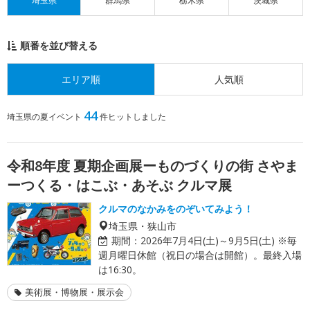
埼玉県
群馬県
栃木県
茨城県
順番を並び替える
エリア順
人気順
44
埼玉県の夏イベント
件ヒットしました
令和8年度 夏期企画展ーものづくりの街 さやま
ーつくる・はこぶ・あそぶ クルマ展
クルマのなかみをのぞいてみよう！
埼玉県・狭山市
期間：
2026年7月4日(土)～9月5日(土) ※毎
週月曜日休館（祝日の場合は開館）。最終入場
は16:30。
美術展・博物展・展示会