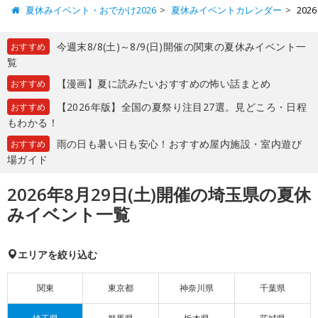
夏休みイベント・おでかけ2026
夏休みイベントカレンダー
20
今週末8/8(土)～8/9(日)開催の関東の夏休みイベント一
おすすめ
覧
【漫画】夏に読みたいおすすめの怖い話まとめ
おすすめ
【2026年版】全国の夏祭り注目27選。見どころ・日程
おすすめ
もわかる！
雨の日も暑い日も安心！おすすめ屋内施設・室内遊び
おすすめ
場ガイド
2026年8月29日(土)開催の埼玉県の夏休
みイベント一覧
エリアを絞り込む
関東
東京都
神奈川県
千葉県