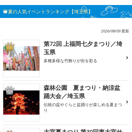
夏の人気イベントランキング【埼玉県】
2026/08/09 更新
第72回 上福岡七夕まつり／埼
1
玉県
多種多様な竹飾りが街を彩る
森林公園 夏まつり・納涼盆
2
踊大会／埼玉県
伝統の盆やぐらと盆踊りが楽しめる夏まつ
り
大宮夏まつり 第30回東大宮サ