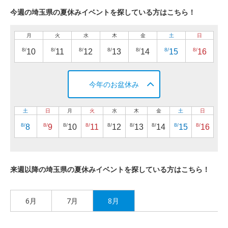
今週の埼玉県の夏休みイベントを探している方はこちら！
月
火
水
木
金
土
日
8/
8/
8/
8/
8/
8/
8/
10
11
12
13
14
15
16
今年のお盆休み
土
日
月
火
水
木
金
土
日
8/
8/
8/
8/
8/
8/
8/
8/
8/
8
9
10
11
12
13
14
15
16
来週以降の埼玉県の夏休みイベントを探している方はこちら！
6月
7月
8月