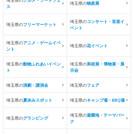
埼玉県の
グルメ・フードフェ
埼玉県の
物産展
ス
埼玉県の
コンサート・音楽イ
埼玉県の
フリーマーケット
ベント
埼玉県の
アニメ・ゲームイベ
埼玉県の
花イベント
ント
埼玉県の
動物ふれあいイベン
埼玉県の
美術展・博物展・展
ト
示会
埼玉県の
演劇・講演会
埼玉県の
フェア
埼玉県の
夏休みスポット
埼玉県の
キャンプ場・BBQ場
埼玉県の
遊園地・テーマパー
埼玉県の
グランピング
ク