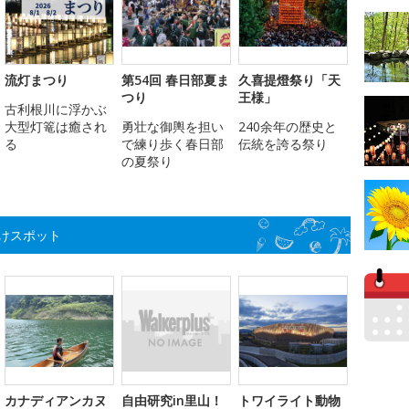
流灯まつり
第54回 春日部夏ま
久喜提燈祭り「天
つり
王様」
古利根川に浮かぶ
大型灯篭は癒され
勇壮な御輿を担い
240余年の歴史と
る
で練り歩く春日部
伝統を誇る祭り
の夏祭り
けスポット
カナディアンカヌ
自由研究in里山！
トワイライト動物