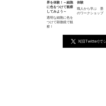
界を体験！～細胞
体験
に色をつけて観察
職人から学ぶ 墨
してみよう～
のワークショップ
透明な細胞に色を
つけて顕微鏡で観
察！
X(旧Twitter)