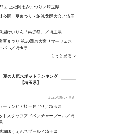
72回 上福岡七夕まつり／埼玉県
林公園 夏まつり・納涼盆踊大会／埼玉
武園けいりん「納涼祭」／埼玉県
宮夏まつり 第30回東大宮サマーフェス
ィバル／埼玉県
もっと見る
夏の人気スポットランキング
【埼玉県】
2026/08/07 更新
ューサンピア埼玉おごせ／埼玉県
ットスタッフアドベンチャープール／埼
県
武園ゆうえんちプール／埼玉県