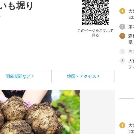
いも堀り
大
1
場
2
第
2
このページをスマホで
見る
森
3
県
西
4
大
5
テ
開催期間など
地図・アクセス
大
1
2