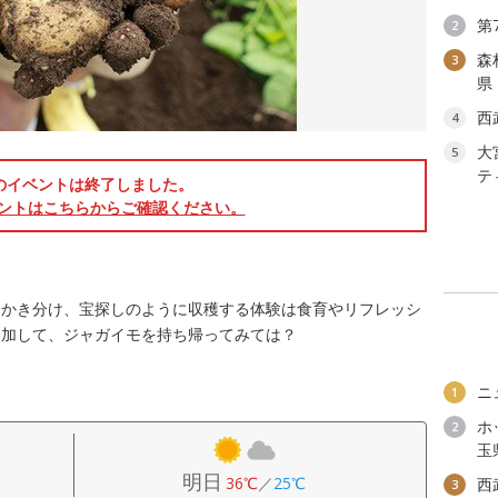
第
2
森
3
県
西
4
大
5
テ
のイベントは終了しました。
ントはこちらからご確認ください。
をかき分け、宝探しのように収穫する体験は食育やリフレッシ
参加して、ジャガイモを持ち帰ってみては？
ニ
1
ホ
2
玉
明日
36℃
／
25℃
西
3