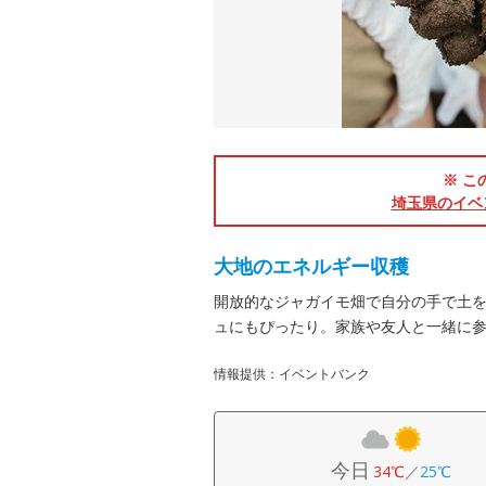
※ こ
埼玉県のイベ
大地のエネルギー収穫
開放的なジャガイモ畑で自分の手で土
ュにもぴったり。家族や友人と一緒に
情報提供：イベントバンク
今日
34℃
／
25℃