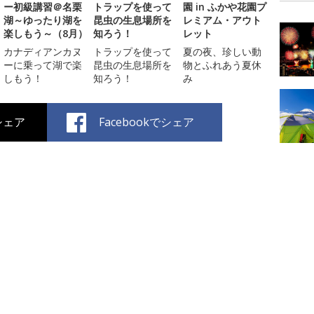
ー初級講習＠名栗
トラップを使って
園 in ふかや花園プ
湖～ゆったり湖を
昆虫の生息場所を
レミアム・アウト
楽しもう～（8月）
知ろう！
レット
カナディアンカヌ
トラップを使って
夏の夜、珍しい動
ーに乗って湖で楽
昆虫の生息場所を
物とふれあう夏休
しもう！
知ろう！
み
でシェア
Facebookでシェア