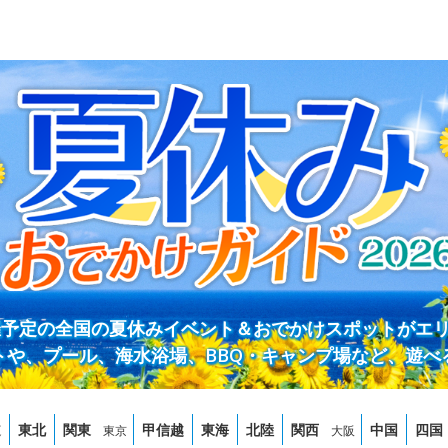
開催予定の全国の夏休みイベント＆おでかけスポットがエ
トや、プール、海水浴場、BBQ・キャンプ場など、遊べ
道
東北
関東
甲信越
東海
北陸
関西
中国
四国
東京
大阪