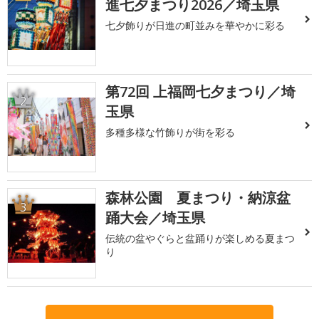
進七夕まつり2026／埼玉県
七夕飾りが日進の町並みを華やかに彩る
第72回 上福岡七夕まつり／埼
2
玉県
多種多様な竹飾りが街を彩る
森林公園 夏まつり・納涼盆
3
踊大会／埼玉県
伝統の盆やぐらと盆踊りが楽しめる夏まつ
り