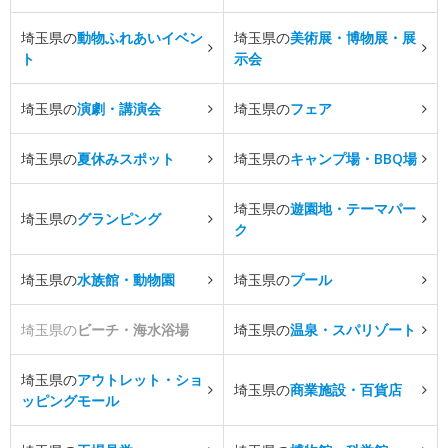
埼玉県の
動物ふれあいイベン
埼玉県の
美術展・博物展・展
ト
示会
埼玉県の
演劇・講演会
埼玉県の
フェア
埼玉県の
夏休みスポット
埼玉県の
キャンプ場・BBQ場
埼玉県の
遊園地・テーマパー
埼玉県の
グランピング
ク
埼玉県の
水族館・動物園
埼玉県の
プール
埼玉県の
ビーチ・海水浴場
埼玉県の
温泉・スパリゾート
埼玉県の
アウトレット・ショ
埼玉県の
商業施設・百貨店
ッピングモール