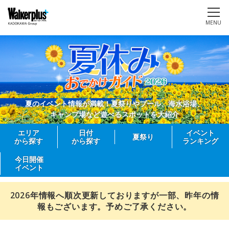
MENU
夏のイベント情報が満載！夏祭りやプール、海水浴場、
キャンプ場など遊べるスポットを大紹介
エリア
日付
イベント
夏祭り
から探す
から探す
ランキング
今日開催
イベント
2026年情報へ順次更新しておりますが一部、昨年の情
報もございます。予めご了承ください。