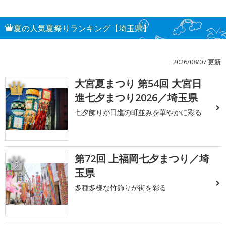
夏の人気夏祭りランキング【埼玉県】
2026/08/07 更新
大宮夏まつり 第54回 大宮日
1
進七夕まつり2026／埼玉県
七夕飾りが日進の町並みを華やかに彩る
第72回 上福岡七夕まつり／埼
2
玉県
多種多様な竹飾りが街を彩る