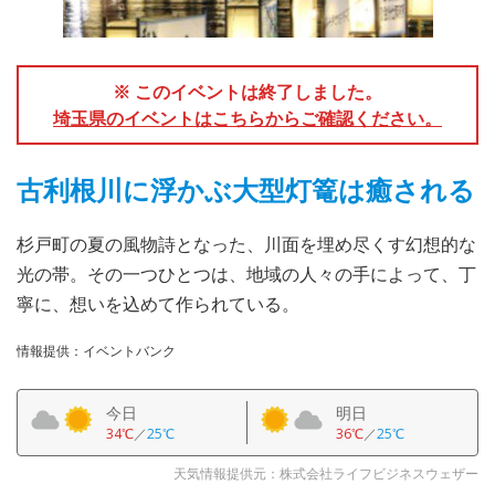
※ このイベントは終了しました。
埼玉県のイベントはこちらからご確認ください。
古利根川に浮かぶ大型灯篭は癒される
杉戸町の夏の風物詩となった、川面を埋め尽くす幻想的な
光の帯。その一つひとつは、地域の人々の手によって、丁
寧に、想いを込めて作られている。
情報提供：イベントバンク
今日
明日
34℃
／
25℃
36℃
／
25℃
天気情報提供元：株式会社ライフビジネスウェザー