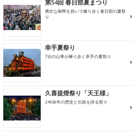
第54回 春日部夏まつり
勇壮な御輿を担いで練り歩く春日部の夏祭
り
幸手夏祭り
7台の山車が練り歩く幸手の夏祭り
久喜提燈祭り「天王様」
240余年の歴史と伝統を誇る祭り