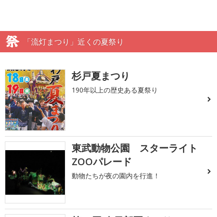
「流灯まつり」近くの夏祭り
杉戸夏まつり
190年以上の歴史ある夏祭り
東武動物公園 スターライト
ZOOパレード
動物たちが夜の園内を行進！