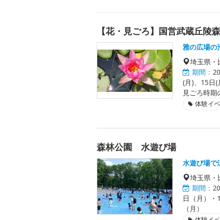
【花・見ごろ】国営武蔵丘陵森
雅の広場の
埼玉県・
期間：
2
(月)、15日
見ごろ時期
体験イ
森林公園 水遊び場
水遊び場で
埼玉県・
期間：
2
日（月）・1
（月）
体験イ