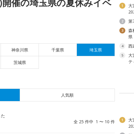
(金)開催の埼玉県の夏休みイベ
大
1
2
第
2
森
3
県
西
4
神奈川県
千葉県
埼玉県
大
5
テ
茨城県
人気順
した
大
1
全 25 件中 1 〜 10 件
2