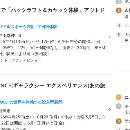
第
2
辺で「パックラフト＆カヤック体験」アウトド
森
3
県
西
4
パドルスポーツ2種、半日W体験
大
5
児玉郡神川町
テ
026年4月13日(月)～7月17日(金) ※平日中心の開催｡土日
GW中、4/29、5/2〜6開催なし。所要2～2.5時間 ※AM
日、状況により可（要相談）
ベント・アクティビティ
ERIENCE(ギャラクシー エクスペリエンス)あの旅
ニ
1
999』の世界を体感する没入型展示
ホ
2
所沢市
玉
026年4月25日(土)～10月26日(月) ※休み：火曜(5月5日、8
西
3
22日は開館)、6月1日(月)〜5日(金)
・博物展・展示会