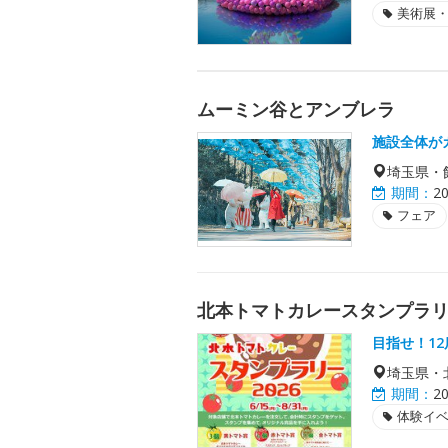
美術展
ムーミン谷とアンブレラ
施設全体が
埼玉県・
期間：
2
フェア
北本トマトカレースタンプラリー
目指せ！1
埼玉県・
期間：
2
体験イ