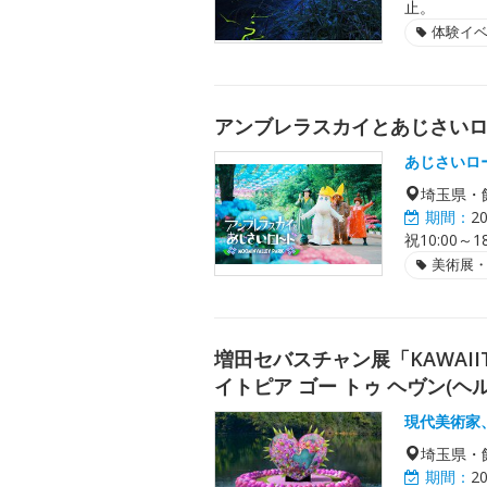
止。
体験イ
アンブレラスカイとあじさい
あじさいロ
埼玉県・
期間：
2
祝10:00
美術展
増田セバスチャン展「KAWAIITOP
イトピア ゴー トゥ ヘヴン(ヘル
現代美術家
埼玉県・
期間：
2