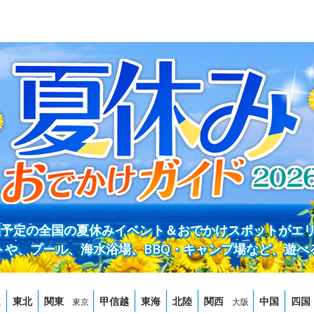
開催予定の全国の夏休みイベント＆おでかけスポットがエ
トや、プール、海水浴場、BBQ・キャンプ場など、遊べ
道
東北
関東
甲信越
東海
北陸
関西
中国
四国
東京
大阪