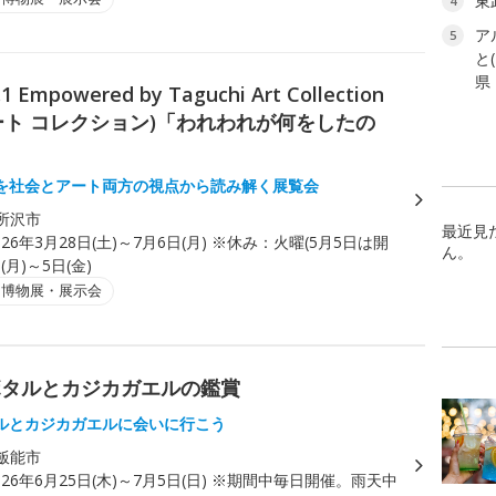
東
4
ア
5
と
県
owered by Taguchi Art Collection
アート コレクション)「われわれが何をしたの
を社会とアート両方の視点から読み解く展覧会
所沢市
最近見
026年3月28日(土)～7月6日(月) ※休み：火曜(5月5日は開
ん。
(月)～5日(金)
・博物展・展示会
ボタルとカジカガエルの鑑賞
ルとカジカガエルに会いに行こう
飯能市
026年6月25日(木)～7月5日(日) ※期間中毎日開催。雨天中