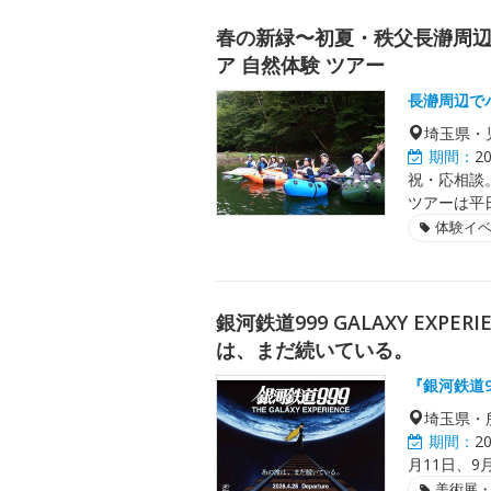
春の新緑〜初夏・秩父長瀞周
ア 自然体験 ツアー
長瀞周辺で
埼玉県・
期間：
2
祝・応相談。
ツアーは平
体験イ
銀河鉄道999 GALAXY EXP
は、まだ続いている。
『銀河鉄道
埼玉県・
期間：
2
月11日、9月
美術展