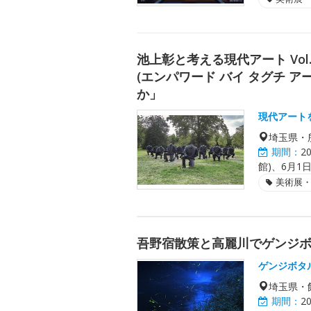
池上彰と考える現代アート Vol.1 Emp
(エンパワード バイ タグチ 
か」
現代アート
埼玉県・
期間：
2
館)、6月1日
美術展
吾野宿散策と高麗川でゲンジ
ゲンジボタ
埼玉県・
期間：
2