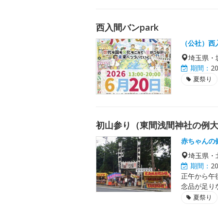
西入間バンpark
（公社）西
埼玉県・
期間：
2
夏祭り
初山参り（東間浅間神社の例
赤ちゃんの
埼玉県・
期間：
2
正午から午
念品が足り
夏祭り