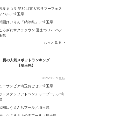
宮夏まつり 第30回東大宮サマーフェス
ィバル／埼玉県
武園けいりん「納涼祭」／埼玉県
ころざわサクラタウン 夏まつり2026／
玉県
もっと見る
夏の人気スポットランキング
【埼玉県】
2026/08/09 更新
ューサンピア埼玉おごせ／埼玉県
ットスタッフアドベンチャープール／埼
県
武園ゆうえんちプール／埼玉県
須はなさき水上公園プール／埼玉県