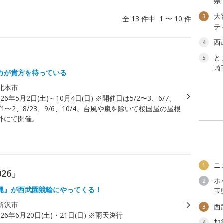
県
大
3
全 13 件中 1 〜 10 件
テ
西
4
と
5
埼
カが貴方を待っている
北本市
026年5月2日(土)～10月4日(日) ※開催日は5/2〜3、6/7、
8/1〜2、8/23、9/6、10/4。台風や嵐を除いて桜国屋の屋根
外にて開催。
ニ
1
26」
ホ
2
縄』が西武園競輪にやってくる！
玉
所沢市
西
3
026年6月20日(土)・21日(日) ※雨天決行
加
4