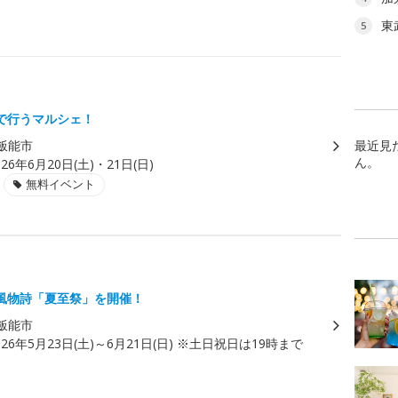
東
5
で行うマルシェ！
飯能市
最近見
ん。
026年6月20日(土)・21日(日)
無料イベント
風物詩「夏至祭」を開催！
飯能市
026年5月23日(土)～6月21日(日) ※土日祝日は19時まで