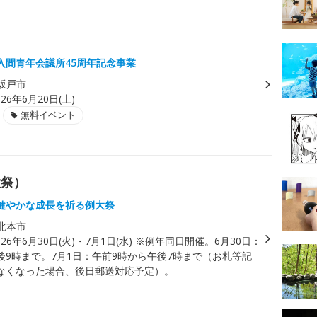
入間青年会議所45周年記念事業
坂戸市
026年6月20日(土)
無料イベント
大祭）
健やかな成長を祈る例大祭
北本市
026年6月30日(火)・7月1日(水) ※例年同日開催。6月30日：
後9時まで。7月1日：午前9時から午後7時まで（お札等記
なくなった場合、後日郵送対応予定）。