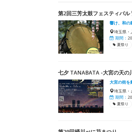
第2回三芳太鼓フェスティバル 
響け、和の
埼玉県・
期間：
2
夏祭り
七夕 TANABATA -大宮の天の川-
大宮の街を
埼玉県・
期間：
2
夏祭り
第29回桶川べに花まつり