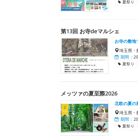
夏祭り
第13回 お寺deマルシェ
お寺の敷地
埼玉県・
期間：
2
夏祭り
メッツァの夏至際2026
北欧の夏の
埼玉県・
期間：
2
夏祭り