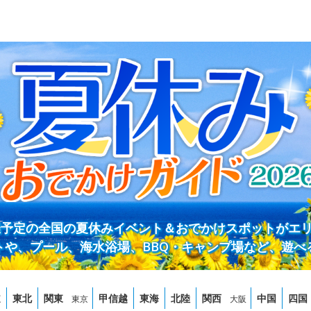
開催予定の全国の夏休みイベント＆おでかけスポットがエ
トや、プール、海水浴場、BBQ・キャンプ場など、遊べ
道
東北
関東
甲信越
東海
北陸
関西
中国
四国
東京
大阪