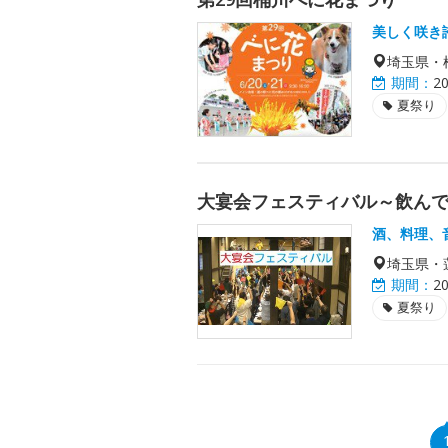
美しく咲き
埼玉県・
期間：
2
夏祭り
大宴会フェスティバル～飲ん
酒、料理、
埼玉県・
期間：
2
夏祭り