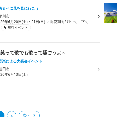
誇るべに花を見に行こう
桶川市
026年6月20日(土)・21日(日) ※開花期間6月中旬～下旬
無料イベント
で笑って歌でも歌って騒ごうよ～
音楽による大宴会イベント
蓮田市
026年6月13日(土)
1
2
次へ