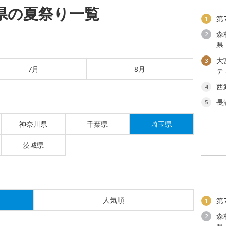
玉県の夏祭り一覧
第
1
森
2
県
大
3
7月
8月
テ
西
4
長
5
神奈川県
千葉県
埼玉県
茨城県
人気順
第
1
森
2