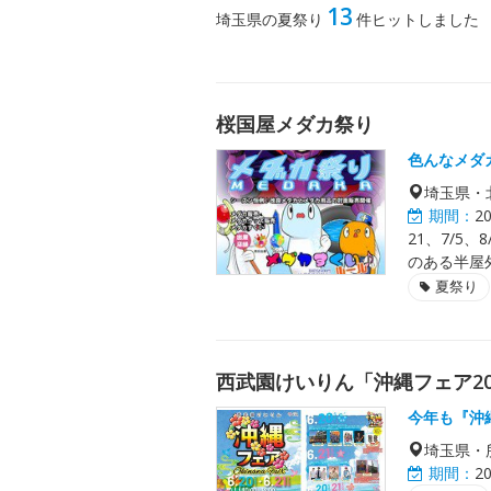
13
埼玉県の夏祭り
件ヒットしました
桜国屋メダカ祭り
色んなメダ
埼玉県・
期間：
2
21、7/5、
のある半屋
夏祭り
西武園けいりん「沖縄フェア20
今年も『沖
埼玉県・
期間：
2