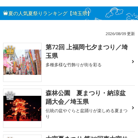
夏の人気夏祭りランキング【埼玉県】
2026/08/09 更新
第72回 上福岡七夕まつり／埼
1
玉県
多種多様な竹飾りが街を彩る
森林公園 夏まつり・納涼盆
2
踊大会／埼玉県
伝統の盆やぐらと盆踊りが楽しめる夏まつ
り