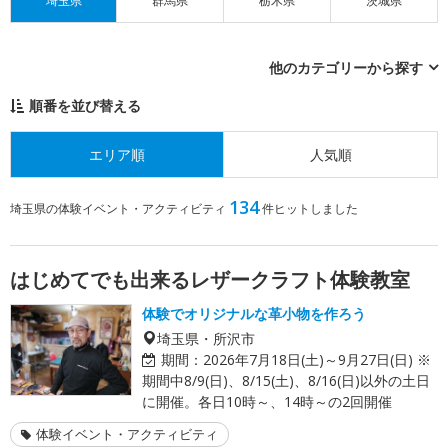
埼玉県
群馬県
栃木県
茨城県
他のカテゴリーから探す
順番を並び替える
エリア順
人気順
134
埼玉県の体験イベント・アクティビティ
件ヒットしました
はじめてでも出来るレザークラフト体験教室
体験でオリジナルな革小物を作ろう
埼玉県・所沢市
期間：
2026年7月18日(土)～9月27日(日) ※
期間中8/9(日)、8/15(土)、8/16(日)以外の土日
に開催。各日10時～、14時～の2回開催
体験イベント・アクティビティ