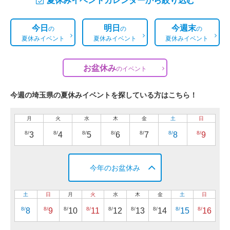
今日
明日
今週末
の
の
の
夏休みイベント
夏休みイベント
夏休みイベント
お盆休み
の
イベント
今週の埼玉県の夏休みイベントを探している方はこちら！
月
火
水
木
金
土
日
8/
8/
8/
8/
8/
8/
8/
3
4
5
6
7
8
9
今年のお盆休み
土
日
月
火
水
木
金
土
日
8/
8/
8/
8/
8/
8/
8/
8/
8/
8
9
10
11
12
13
14
15
16