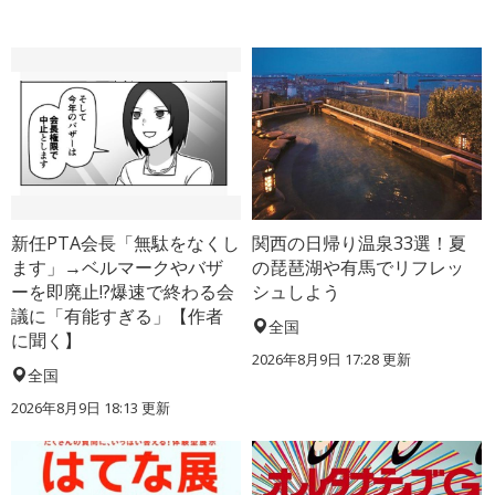
新任PTA会長「無駄をなくし
関西の日帰り温泉33選！夏
ます」→ベルマークやバザ
の琵琶湖や有馬でリフレッ
ーを即廃止!?爆速で終わる会
シュしよう
議に「有能すぎる」【作者
全国
に聞く】
2026年8月9日 17:28
更新
全国
2026年8月9日 18:13
更新