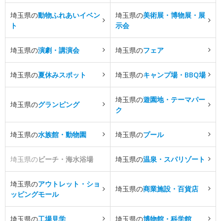
埼玉県の
動物ふれあいイベン
埼玉県の
美術展・博物展・展
ト
示会
埼玉県の
演劇・講演会
埼玉県の
フェア
埼玉県の
夏休みスポット
埼玉県の
キャンプ場・BBQ場
埼玉県の
遊園地・テーマパー
埼玉県の
グランピング
ク
埼玉県の
水族館・動物園
埼玉県の
プール
埼玉県の
ビーチ・海水浴場
埼玉県の
温泉・スパリゾート
埼玉県の
アウトレット・ショ
埼玉県の
商業施設・百貨店
ッピングモール
埼玉県の
工場見学
埼玉県の
博物館・科学館