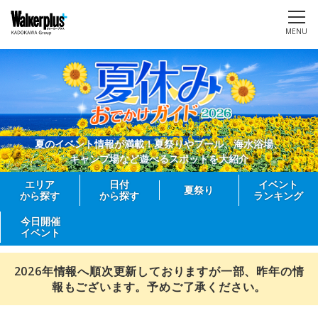
MENU
夏のイベント情報が満載！夏祭りやプール、海水浴場、
キャンプ場など遊べるスポットを大紹介
エリア
日付
イベント
夏祭り
から探す
から探す
ランキング
今日開催
イベント
2026年情報へ順次更新しておりますが一部、昨年の情
報もございます。予めご了承ください。