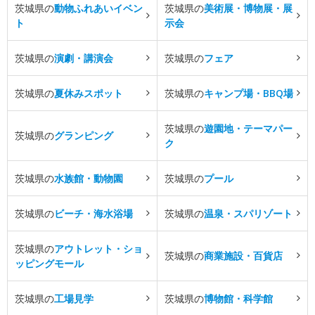
茨城県の
動物ふれあいイベン
茨城県の
美術展・博物展・展
ト
示会
茨城県の
演劇・講演会
茨城県の
フェア
茨城県の
夏休みスポット
茨城県の
キャンプ場・BBQ場
茨城県の
遊園地・テーマパー
茨城県の
グランピング
ク
茨城県の
水族館・動物園
茨城県の
プール
茨城県の
ビーチ・海水浴場
茨城県の
温泉・スパリゾート
茨城県の
アウトレット・ショ
茨城県の
商業施設・百貨店
ッピングモール
茨城県の
工場見学
茨城県の
博物館・科学館