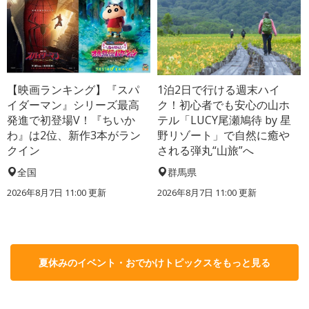
【映画ランキング】『スパ
1泊2日で行ける週末ハイ
イダーマン』シリーズ最高
ク！初心者でも安心の山ホ
発進で初登場V！『ちいか
テル「LUCY尾瀬鳩待 by 星
わ』は2位、新作3本がラン
野リゾート」で自然に癒や
クイン
される弾丸“山旅”へ
全国
群馬県
2026年8月7日 11:00
更新
2026年8月7日 11:00
更新
夏休みのイベント・おでかけトピックスをもっと見る