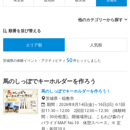
埼玉県
群馬県
栃木県
茨城県
他のカテゴリーから探す
順番を並び替える
エリア順
人気順
50
茨城県の体験イベント・アクティビティ
件ヒットしました
馬のしっぽでキーホルダーを作ろう
馬のしっぽでキーホルダーを作ろう！
茨城県・稲敷市
期間：
2026年8月14日(金)～16日(日) ※1回
目11:30～12:00 2回目12:00～12:30 (体験時
間：30分程度)。開催場所は、こもれび森のイ
バライドMAP No.10 休憩スペース。※ 定
員：各回20人