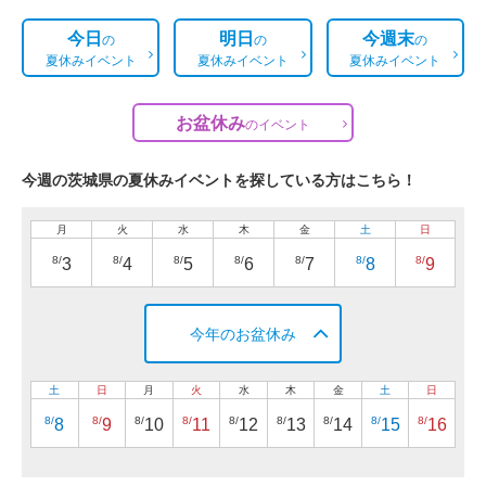
今日
明日
今週末
の
の
の
夏休みイベント
夏休みイベント
夏休みイベント
お盆休み
の
イベント
今週の茨城県の夏休みイベントを探している方はこちら！
月
火
水
木
金
土
日
8/
8/
8/
8/
8/
8/
8/
3
4
5
6
7
8
9
今年のお盆休み
土
日
月
火
水
木
金
土
日
8/
8/
8/
8/
8/
8/
8/
8/
8/
8
9
10
11
12
13
14
15
16