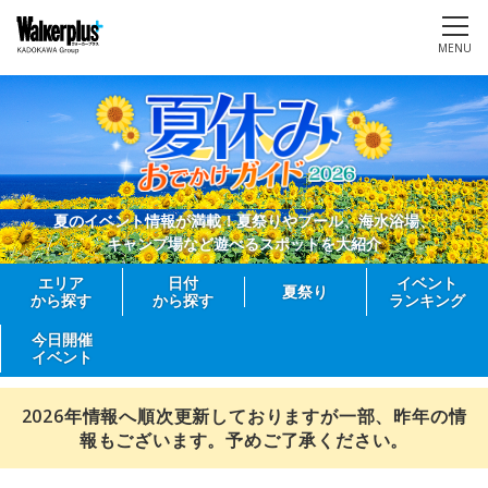
MENU
夏のイベント情報が満載！夏祭りやプール、海水浴場、
キャンプ場など遊べるスポットを大紹介
エリア
日付
イベント
夏祭り
から探す
から探す
ランキング
今日開催
イベント
2026年情報へ順次更新しておりますが一部、昨年の情
報もございます。予めご了承ください。