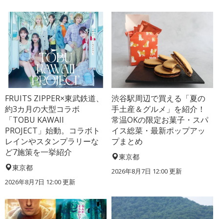
FRUITS ZIPPER×東武鉄道、
渋谷駅周辺で買える「夏の
約3カ月の大型コラボ
手土産＆グルメ」を紹介！
「TOBU KAWAII
常温OKの限定お菓子・スパ
PROJECT」始動。コラボト
イス総菜・最新ポップアッ
レインやスタンプラリーな
プまとめ
ど7施策を一挙紹介
東京都
東京都
2026年8月7日 12:00
更新
2026年8月7日 12:00
更新