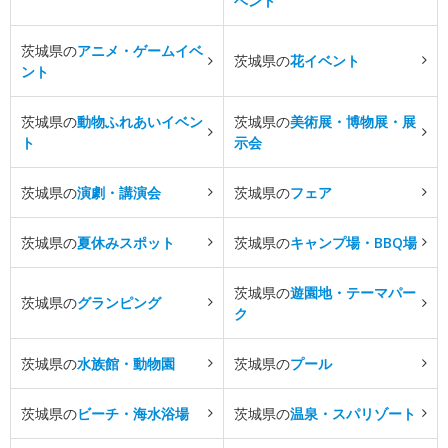
ベント
茨城県の
アニメ・ゲームイベ
茨城県の
花イベント
ント
茨城県の
動物ふれあいイベン
茨城県の
美術展・博物展・展
ト
示会
茨城県の
演劇・講演会
茨城県の
フェア
茨城県の
夏休みスポット
茨城県の
キャンプ場・BBQ場
茨城県の
遊園地・テーマパー
茨城県の
グランピング
ク
茨城県の
水族館・動物園
茨城県の
プール
茨城県の
ビーチ・海水浴場
茨城県の
温泉・スパリゾート