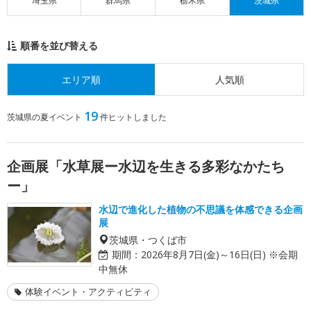
埼玉県
群馬県
栃木県
茨城県
順番を並び替える
エリア順
人気順
19
茨城県の夏イベント
件ヒットしました
企画展「水草展ー水辺を生きる多彩なかたち
ー」
水辺で進化した植物の不思議を体感できる企画
展
茨城県・つくば市
期間：
2026年8月7日(金)～16日(日) ※会期
中無休
体験イベント・アクティビティ