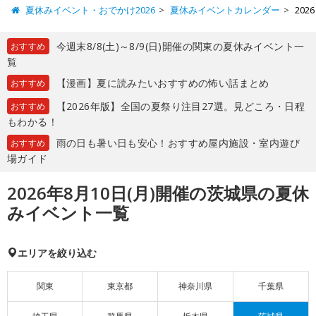
夏休みイベント・おでかけ2026
夏休みイベントカレンダー
20
今週末8/8(土)～8/9(日)開催の関東の夏休みイベント一
おすすめ
覧
【漫画】夏に読みたいおすすめの怖い話まとめ
おすすめ
【2026年版】全国の夏祭り注目27選。見どころ・日程
おすすめ
もわかる！
雨の日も暑い日も安心！おすすめ屋内施設・室内遊び
おすすめ
場ガイド
2026年8月10日(月)開催の茨城県の夏休
みイベント一覧
エリアを絞り込む
関東
東京都
神奈川県
千葉県