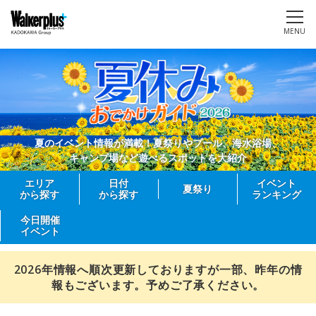
MENU
夏のイベント情報が満載！夏祭りやプール、海水浴場、
キャンプ場など遊べるスポットを大紹介
エリア
日付
イベント
夏祭り
から探す
から探す
ランキング
今日開催
イベント
2026年情報へ順次更新しておりますが一部、昨年の情
報もございます。予めご了承ください。