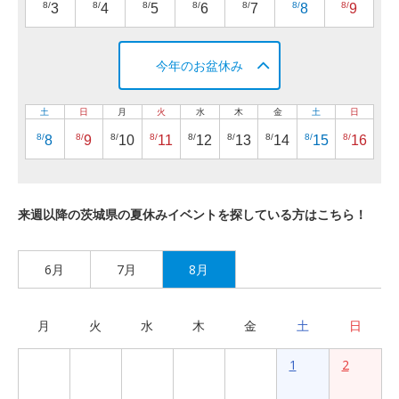
8/
8/
8/
8/
8/
8/
8/
3
4
5
6
7
8
9
今年のお盆休み
土
日
月
火
水
木
金
土
日
8/
8/
8/
8/
8/
8/
8/
8/
8/
8
9
10
11
12
13
14
15
16
来週以降の茨城県の夏休みイベントを探している方はこちら！
6月
7月
8月
月
火
水
木
金
土
日
1
2