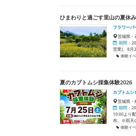
ひまわりと過ごす里山の夏休
フラワーパ
茨城県・
期間：
2
営業)、8月2
体験イ
夏のカブトムシ採集体験2026
カブトムシ
茨城県・
期間：
2
10:00
布。※雨天
体験イ