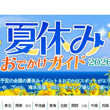
開催予定の全国の夏休みイベント＆おでかけスポットがエ
トや、プール、海水浴場、BBQ・キャンプ場など、遊べ
道
東北
関東
甲信越
東海
北陸
関西
中国
四国
東京
大阪