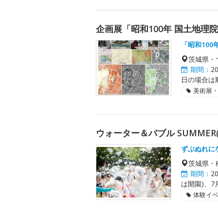
企画展「昭和100年 国土地理
「昭和10
茨城県・
期間：
2
日の場合は順
美術展
ウォーター＆バブル SUMMER(
ずぶぬれに
茨城県・
期間：
2
は開園)、7月
体験イ