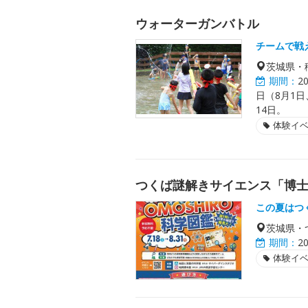
ウォーターガンバトル
チームで戦
茨城県・
期間：
2
日（8月1
14日。
体験イ
つくば謎解きサイエンス「博士の
この夏はつ
茨城県・
期間：
2
体験イ