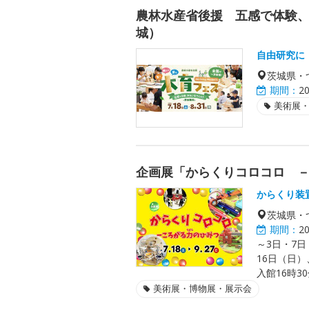
農林水産省後援 五感で体験、
城）
自由研究に
茨城県・
期間：
2
美術展
企画展「からくりコロコロ 
からくり装
茨城県・
期間：
2
～3日・7日
16日（日）
入館16時3
美術展・博物展・展示会