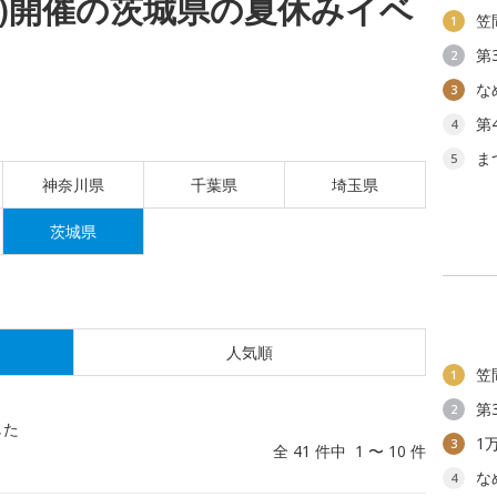
(土)開催の茨城県の夏休みイベ
笠
1
第
2
な
3
第
4
ま
5
神奈川県
千葉県
埼玉県
茨城県
人気順
笠
1
第
2
した
1
3
全 41 件中 1 〜 10 件
な
4