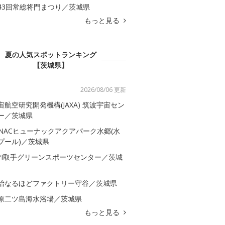
43回常総将門まつり／茨城県
もっと見る
夏の人気スポットランキング
【茨城県】
2026/08/06 更新
宙航空研究開発機構(JAXA) 筑波宇宙セン
ー／茨城県
-NACヒューナックアクアパーク水郷(水
プール)／茨城県
SPI取手グリーンスポーツセンター／茨城
治なるほどファクトリー守谷／茨城県
原二ツ島海水浴場／茨城県
もっと見る