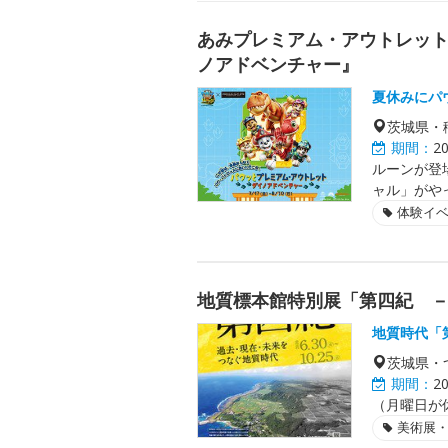
あみプレミアム・アウトレッ
ノアドベンチャー』
夏休みにパ
茨城県・
期間：
2
ルーンが登場
ャル」がや
体験イ
地質標本館特別展「第四紀 
地質時代「
茨城県・
期間：
2
（月曜日が
美術展