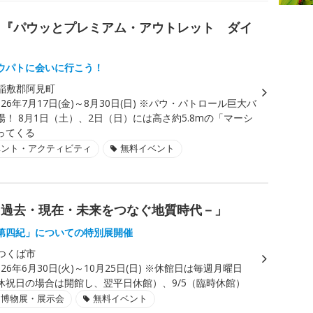
ト『パウッとプレミアム・アウトレット ダイ
ウパトに会いに行こう！
稲敷郡阿見町
026年7月17日(金)～8月30日(日) ※パウ・パトロール巨大バ
！ 8月1日（土）、2日（日）には高さ約5.8mの「マーシ
ってくる
ベント・アクティビティ
無料イベント
－過去・現在・未来をつなぐ地質時代－」
第四紀」についての特別展開催
つくば市
026年6月30日(火)～10月25日(日) ※休館日は毎週月曜日
休祝日の場合は開館し、翌平日休館）、9/5（臨時休館）
・博物展・展示会
無料イベント