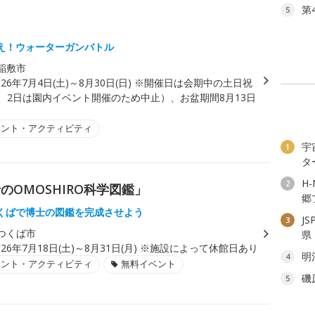
第
5
え！ウォーターガンバトル
稲敷市
026年7月4日(土)～8月30日(日) ※開催日は会期中の土日祝
日、2日は園内イベント開催のため中止）、お盆期間8月13日
ベント・アクティビティ
宇
1
タ
H
2
OMOSHIRO科学図鑑」
郷
くばで博士の図鑑を完成させよう
J
3
つくば市
県
026年7月18日(土)～8月31日(月) ※施設によって休館日あり
明
4
ベント・アクティビティ
無料イベント
磯
5