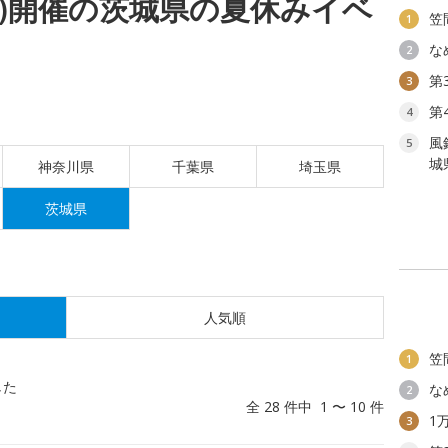
(木)開催の茨城県の夏休みイベ
笠
1
な
2
第
3
第
4
風
5
城
神奈川県
千葉県
埼玉県
茨城県
人気順
笠
1
した
な
2
全 28 件中 1 〜 10 件
1
3