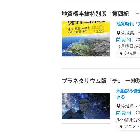
地質標本館特別展「第四紀 
地質時代「
茨城県・
期間：
2
（月曜日が
美術展
プラネタリウム版「チ。 ー地球
地動説や最
きる
茨城県・
期間：
2
ルの詳細は
アニメ