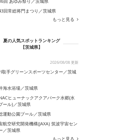
36回 あゆみ祭り／茨城県
43回常総将門まつり／茨城県
もっと見る
夏の人気スポットランキング
【茨城県】
2026/08/08 更新
SPI取手グリーンスポーツセンター／茨城
井海水浴場／茨城県
-NACヒューナックアクアパーク水郷(水
プール)／茨城県
総運動公園プール／茨城県
宙航空研究開発機構(JAXA) 筑波宇宙セン
ー／茨城県
もっと見る