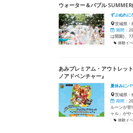
ウォーター＆バブル SUMMER(
ずぶぬれに
茨城県・
期間：
2
は開園)、7月
体験イ
あみプレミアム・アウトレッ
ノアドベンチャー』
夏休みにパ
茨城県・
期間：
2
ルーンが登場
ャル」がや
体験イ