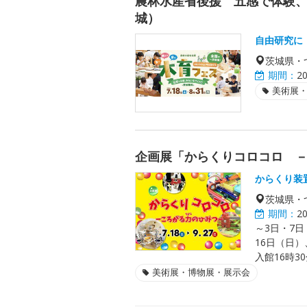
農林水産省後援 五感で体験、
城）
自由研究に
茨城県・
期間：
2
美術展
企画展「からくりコロコロ 
からくり装
茨城県・
期間：
2
～3日・7日
16日（日）
入館16時3
美術展・博物展・展示会