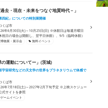
－過去・現在・未来をつなぐ地質時代－」
第四紀」についての特別展開催
つくば市
026年6月30日(火)～10月25日(日) ※休館日は毎週月曜日
休祝日の場合は開館し、翌平日休館）、9/5（臨時休館）
・博物展・展示会
無料イベント
の運動についてー」(茨城)
新宇宙研究などの天文学の世界をプラネタリウムで体感で
つくば市
026年7月18日(土)～2027年2月下旬予定 ※上映スケジュー
公式サイトを参照
・ゲームイベント