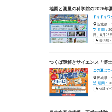
地図と測量の科学館の2026年
ドキドキワ
茨城県・
期間：
2
日、8月26
美術展
つくば謎解きサイエンス「博士の
この夏はつ
茨城県・
期間：
2
体験イ