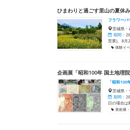
ひまわりと過ごす里山の夏休
フラワーパ
茨城県・
期間：
2
営業)、8月2
体験イ
企画展「昭和100年 国土地理
「昭和10
茨城県・
期間：
2
日の場合は順
美術展