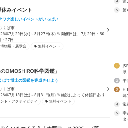
第
4
夏休みイベント
第
5
クワク楽しいイベントがいっぱい
つくば市
026年7月29日(水)～8月27日(木) ※開催日は、7月29日・30
日・27日
・博物展・展示会
無料イベント
J
1
OMOSHIRO科学図鑑」
県
くばで博士の図鑑を完成させよう
平
2
つくば市
H
3
026年7月18日(土)～8月31日(月) ※施設によって休館日あり
郷
ベント・アクティビティ
無料イベント
常
4
宇
5
タ