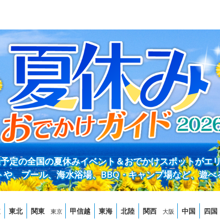
開催予定の全国の夏休みイベント＆おでかけスポットがエ
トや、プール、海水浴場、BBQ・キャンプ場など、遊べ
道
東北
関東
甲信越
東海
北陸
関西
中国
四国
東京
大阪