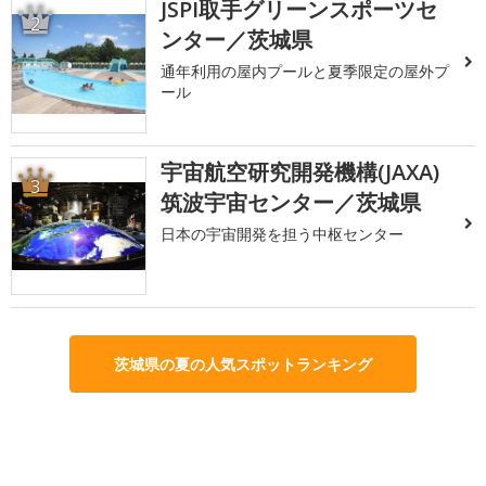
JSPI取手グリーンスポーツセ
2
ンター／茨城県
通年利用の屋内プールと夏季限定の屋外プ
ール
宇宙航空研究開発機構(JAXA)
3
筑波宇宙センター／茨城県
日本の宇宙開発を担う中枢センター
茨城県の夏の人気スポットランキング