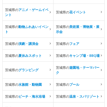
茨城県の
アニメ・ゲームイベ
茨城県の
花イベント
ント
茨城県の
動物ふれあいイベン
茨城県の
美術展・博物展・展
ト
示会
茨城県の
演劇・講演会
茨城県の
フェア
茨城県の
夏休みスポット
茨城県の
キャンプ場・BBQ場
茨城県の
遊園地・テーマパー
茨城県の
グランピング
ク
茨城県の
水族館・動物園
茨城県の
プール
茨城県の
ビーチ・海水浴場
茨城県の
温泉・スパリゾート