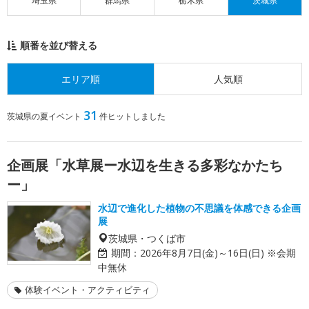
埼玉県
群馬県
栃木県
茨城県
順番を並び替える
エリア順
人気順
31
茨城県の夏イベント
件ヒットしました
企画展「水草展ー水辺を生きる多彩なかたち
ー」
水辺で進化した植物の不思議を体感できる企画
展
茨城県・つくば市
期間：
2026年8月7日(金)～16日(日) ※会期
中無休
体験イベント・アクティビティ