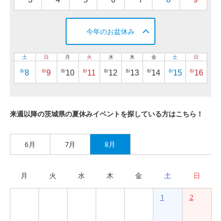
今年のお盆休み
土
日
月
火
水
木
金
土
日
8/
8/
8/
8/
8/
8/
8/
8/
8/
8
9
10
11
12
13
14
15
16
来週以降の茨城県の夏休みイベントを探している方はこちら！
6月
7月
8月
月
火
水
木
金
土
日
1
2