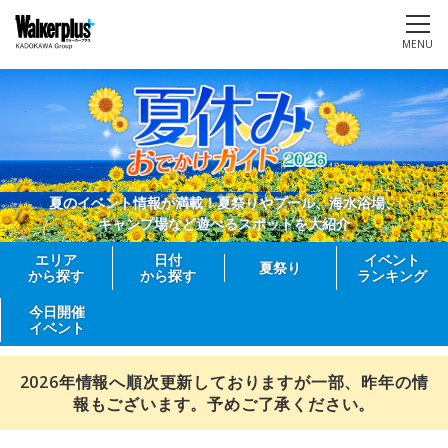
MENU
夏のイベント情報が満載！夏祭りやプール、海水浴場、
キャンプ場など遊べるスポットを大紹介
エリア
日付
イベント
夏祭り
から探す
から探す
ランキング
今日開催
イベント
2026年情報へ順次更新しておりますが一部、昨年の情
報もございます。予めご了承ください。