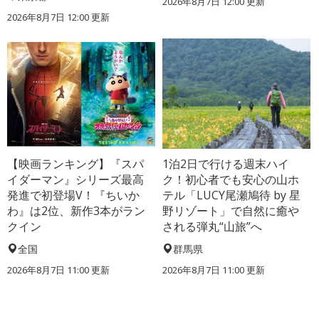
2026年8月7日 12:00
更新
2026年8月7日 12:00
更新
【映画ランキング】『スパ
1泊2日で行ける週末ハイ
イダーマン』シリーズ最高
ク！初心者でも安心の山ホ
発進で初登場V！『ちいか
テル「LUCY尾瀬鳩待 by 星
わ』は2位、新作3本がラン
野リゾート」で自然に癒や
クイン
される弾丸“山旅”へ
全国
群馬県
2026年8月7日 11:00
更新
2026年8月7日 11:00
更新