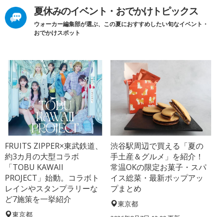
夏休みのイベント・おでかけトピックス
ウォーカー編集部が選ぶ、この夏におすすめしたい旬なイベント・
おでかけスポット
FRUITS ZIPPER×東武鉄道、
渋谷駅周辺で買える「夏の
約3カ月の大型コラボ
手土産＆グルメ」を紹介！
「TOBU KAWAII
常温OKの限定お菓子・スパ
PROJECT」始動。コラボト
イス総菜・最新ポップアッ
レインやスタンプラリーな
プまとめ
ど7施策を一挙紹介
東京都
東京都