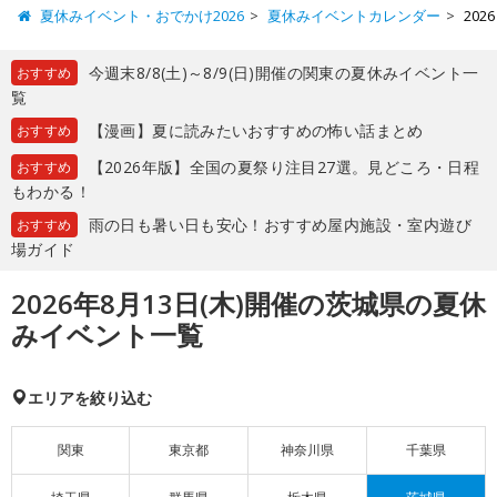
夏休みイベント・おでかけ2026
夏休みイベントカレンダー
20
今週末8/8(土)～8/9(日)開催の関東の夏休みイベント一
おすすめ
覧
【漫画】夏に読みたいおすすめの怖い話まとめ
おすすめ
【2026年版】全国の夏祭り注目27選。見どころ・日程
おすすめ
もわかる！
雨の日も暑い日も安心！おすすめ屋内施設・室内遊び
おすすめ
場ガイド
2026年8月13日(木)開催の茨城県の夏休
みイベント一覧
エリアを絞り込む
関東
東京都
神奈川県
千葉県