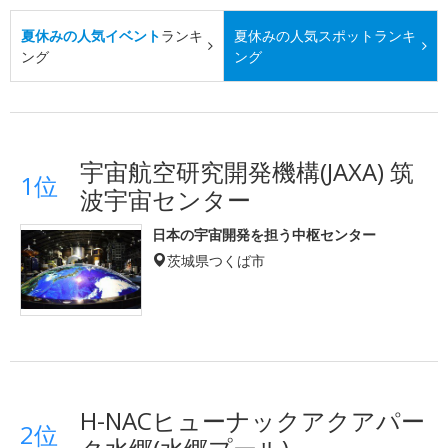
夏休みの人気イベント
ランキ
夏休みの人気スポット
ランキ
ング
ング
宇宙航空研究開発機構(JAXA) 筑
1位
波宇宙センター
日本の宇宙開発を担う中枢センター
茨城県つくば市
H-NACヒューナックアクアパー
2位