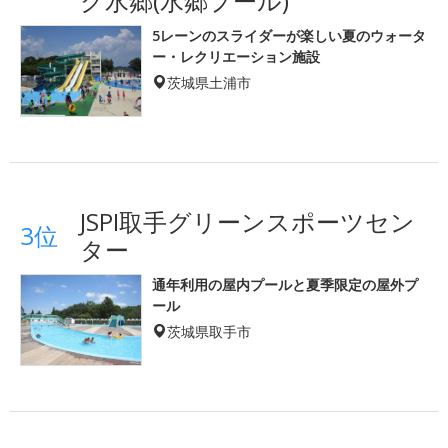
ク水郷(水郷プール)
5レーンのスライダーが楽しい夏のウォータ
ー・レクリエーション施設
茨城県土浦市
JSPI取手グリーンスポーツセン
3位
ター
通年利用の屋内プールと夏季限定の屋外プ
ール
茨城県取手市