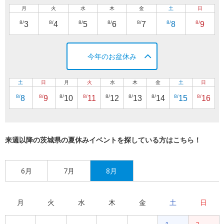
月
火
水
木
金
土
日
8/
8/
8/
8/
8/
8/
8/
3
4
5
6
7
8
9
今年のお盆休み
土
日
月
火
水
木
金
土
日
8/
8/
8/
8/
8/
8/
8/
8/
8/
8
9
10
11
12
13
14
15
16
来週以降の茨城県の夏休みイベントを探している方はこちら！
6月
7月
8月
月
火
水
木
金
土
日