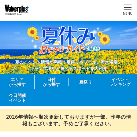
MENU
夏のイベント情報が満載！夏祭りやプール、海水浴場、
キャンプ場など遊べるスポットを大紹介
エリア
日付
イベント
夏祭り
から探す
から探す
ランキング
今日開催
イベント
2026年情報へ順次更新しておりますが一部、昨年の情
報もございます。予めご了承ください。