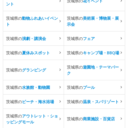
茨城県の
花イベント
ント
茨城県の
動物ふれあいイベン
茨城県の
美術展・博物展・展
ト
示会
茨城県の
演劇・講演会
茨城県の
フェア
茨城県の
夏休みスポット
茨城県の
キャンプ場・BBQ場
茨城県の
遊園地・テーマパー
茨城県の
グランピング
ク
茨城県の
水族館・動物園
茨城県の
プール
茨城県の
ビーチ・海水浴場
茨城県の
温泉・スパリゾート
茨城県の
アウトレット・ショ
茨城県の
商業施設・百貨店
ッピングモール