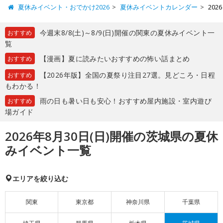
夏休みイベント・おでかけ2026
夏休みイベントカレンダー
20
今週末8/8(土)～8/9(日)開催の関東の夏休みイベント一
おすすめ
覧
【漫画】夏に読みたいおすすめの怖い話まとめ
おすすめ
【2026年版】全国の夏祭り注目27選。見どころ・日程
おすすめ
もわかる！
雨の日も暑い日も安心！おすすめ屋内施設・室内遊び
おすすめ
場ガイド
2026年8月30日(日)開催の茨城県の夏休
みイベント一覧
エリアを絞り込む
関東
東京都
神奈川県
千葉県