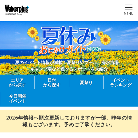
MENU
夏のイベント情報が満載！夏祭りやプール、海水浴場、
キャンプ場など遊べるスポットを大紹介
エリア
日付
イベント
夏祭り
から探す
から探す
ランキング
今日開催
イベント
2026年情報へ順次更新しておりますが一部、昨年の情
報もございます。予めご了承ください。