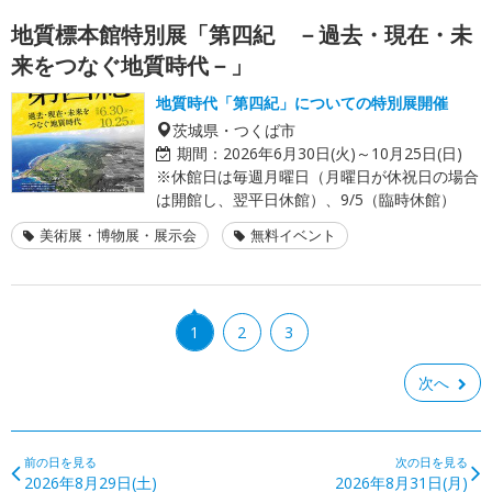
地質標本館特別展「第四紀 －過去・現在・未
来をつなぐ地質時代－」
地質時代「第四紀」についての特別展開催
茨城県・つくば市
期間：
2026年6月30日(火)～10月25日(日)
※休館日は毎週月曜日（月曜日が休祝日の場合
は開館し、翌平日休館）、9/5（臨時休館）
美術展・博物展・展示会
無料イベント
1
2
3
次へ
前の日を見る
次の日を見る
2026年8月29日(土)
2026年8月31日(月)