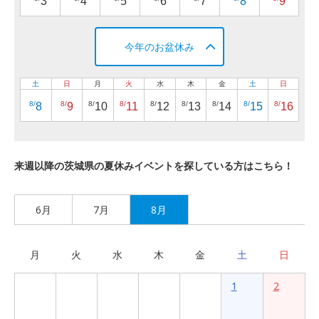
3
4
5
6
7
8
9
今年のお盆休み
土
日
月
火
水
木
金
土
日
8/
8/
8/
8/
8/
8/
8/
8/
8/
8
9
10
11
12
13
14
15
16
来週以降の茨城県の夏休みイベントを探している方はこちら！
6月
7月
8月
月
火
水
木
金
土
日
1
2