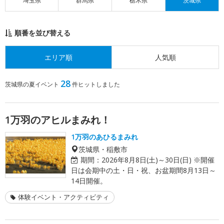
埼玉県
群馬県
栃木県
茨城県
順番を並び替える
エリア順
人気順
28
茨城県の夏イベント
件ヒットしました
1万羽のアヒルまみれ！
1万羽のあひるまみれ
茨城県・稲敷市
期間：
2026年8月8日(土)～30日(日) ※開催
日は会期中の土・日・祝、お盆期間8月13日～
14日開催。
体験イベント・アクティビティ