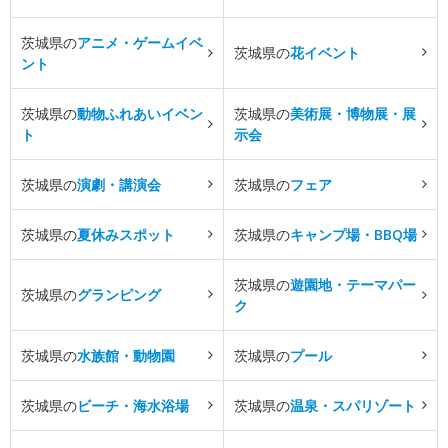
茨城県の
アニメ・ゲームイベ
茨城県の
花イベント
ント
茨城県の
動物ふれあいイベン
茨城県の
美術展・博物展・展
ト
示会
茨城県の
演劇・講演会
茨城県の
フェア
茨城県の
夏休みスポット
茨城県の
キャンプ場・BBQ場
茨城県の
遊園地・テーマパー
茨城県の
グランピング
ク
茨城県の
水族館・動物園
茨城県の
プール
茨城県の
ビーチ・海水浴場
茨城県の
温泉・スパリゾート