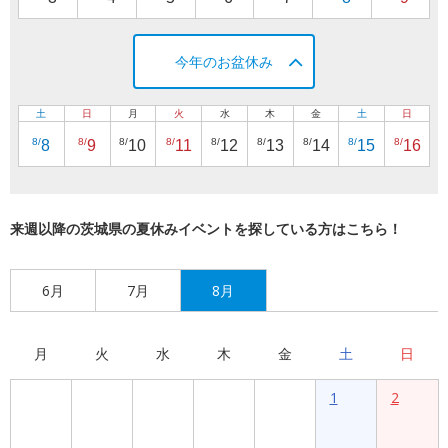
今年のお盆休み
土
日
月
火
水
木
金
土
日
8/
8/
8/
8/
8/
8/
8/
8/
8/
8
9
10
11
12
13
14
15
16
来週以降の茨城県の夏休みイベントを探している方はこちら！
6月
7月
8月
月
火
水
木
金
土
日
1
2