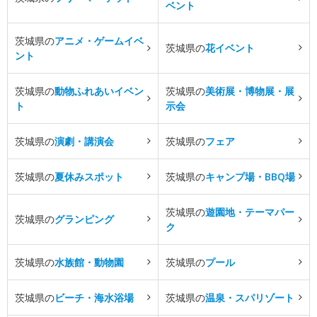
ベント
茨城県の
アニメ・ゲームイベ
茨城県の
花イベント
ント
茨城県の
動物ふれあいイベン
茨城県の
美術展・博物展・展
ト
示会
茨城県の
演劇・講演会
茨城県の
フェア
茨城県の
夏休みスポット
茨城県の
キャンプ場・BBQ場
茨城県の
遊園地・テーマパー
茨城県の
グランピング
ク
茨城県の
水族館・動物園
茨城県の
プール
茨城県の
ビーチ・海水浴場
茨城県の
温泉・スパリゾート