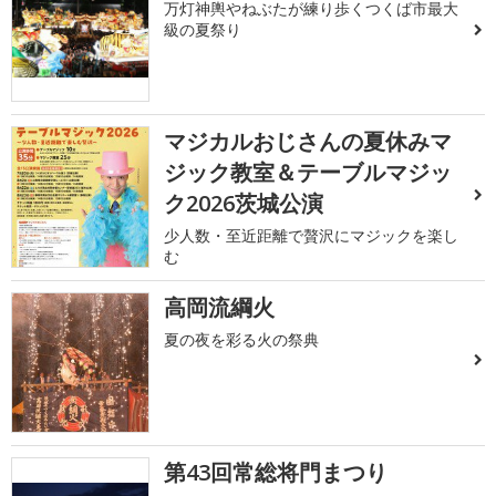
万灯神輿やねぶたが練り歩くつくば市最大
級の夏祭り
マジカルおじさんの夏休みマ
ジック教室＆テーブルマジッ
ク2026茨城公演
少人数・至近距離で贅沢にマジックを楽し
む
高岡流綱火
夏の夜を彩る火の祭典
第43回常総将門まつり