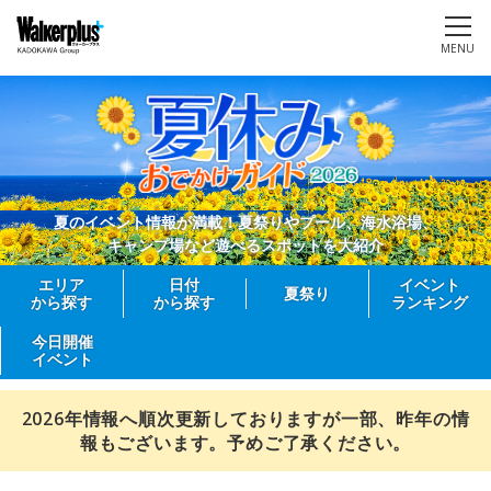
MENU
夏のイベント情報が満載！夏祭りやプール、海水浴場、
キャンプ場など遊べるスポットを大紹介
エリア
日付
イベント
夏祭り
から探す
から探す
ランキング
今日開催
イベント
2026年情報へ順次更新しておりますが一部、昨年の情
報もございます。予めご了承ください。