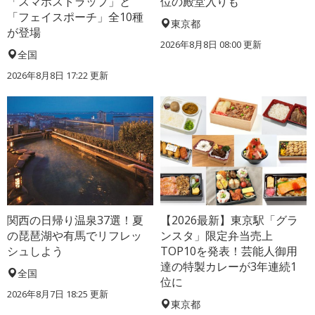
「スマホストラップ」と
位の殿堂入りも
「フェイスポーチ」全10種
東京都
が登場
2026年8月8日 08:00
更新
全国
2026年8月8日 17:22
更新
関西の日帰り温泉37選！夏
【2026最新】東京駅「グラ
の琵琶湖や有馬でリフレッ
ンスタ」限定弁当売上
シュしよう
TOP10を発表！芸能人御用
達の特製カレーが3年連続1
全国
位に
2026年8月7日 18:25
更新
東京都