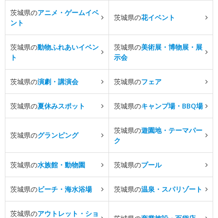
茨城県の
アニメ・ゲームイベ
茨城県の
花イベント
ント
茨城県の
動物ふれあいイベン
茨城県の
美術展・博物展・展
ト
示会
茨城県の
演劇・講演会
茨城県の
フェア
茨城県の
夏休みスポット
茨城県の
キャンプ場・BBQ場
茨城県の
遊園地・テーマパー
茨城県の
グランピング
ク
茨城県の
水族館・動物園
茨城県の
プール
茨城県の
ビーチ・海水浴場
茨城県の
温泉・スパリゾート
茨城県の
アウトレット・ショ