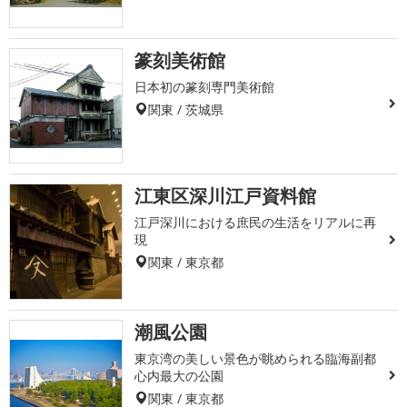
篆刻美術館
日本初の篆刻専門美術館
関東 / 茨城県
江東区深川江戸資料館
江戸深川における庶民の生活をリアルに再
現
関東 / 東京都
潮風公園
東京湾の美しい景色が眺められる臨海副都
心内最大の公園
関東 / 東京都