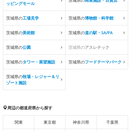
茨城県の
商業施設・百貨店
ッピングモール
茨城県の
工場見学
茨城県の
博物館・科学館
茨城県の
美術館
茨城県の
道の駅・SA/PA
茨城県の
公園
茨城県の
アスレチック
茨城県の
タワー・展望施設
茨城県の
フードテーマパーク
茨城県の
牧場・レジャー＆リ
ゾート施設
周辺の都道府県から探す
関東
東京都
神奈川県
千葉県