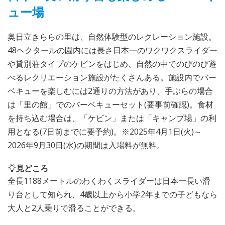
ュー場
奥日立きららの里は、自然体験型のレクレーション施設。
48ヘクタールの園内には長さ日本一のワクワクスライダー
や貸別荘タイプのケビンをはじめ、自然の中でのびのび遊
べるレクリエーション施設がたくさんある。施設内でバー
ベキューを楽しむには2通りの方法があり、手ぶらの場合
は「里の館」でのバーベキューセット(要事前確認)。食材
を持ち込む場合は、「ケビン」または「キャンプ場」の利
用となる(7日前までに要予約)。※2025年4月1日(火)～
2026年9月30日(水)の期間は入場料が無料。
見どころ
全長1188メートルのわくわくスライダーは日本一長い滑
り台として知られ、4歳以上から小学2年までの子どもなら
大人と2人乗りで滑ることができる。