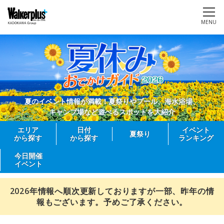
MENU
夏のイベント情報が満載！夏祭りやプール、海水浴場、
キャンプ場など遊べるスポットを大紹介
エリア
日付
イベント
夏祭り
から探す
から探す
ランキング
今日開催
イベント
2026年情報へ順次更新しておりますが一部、昨年の情
報もございます。予めご了承ください。