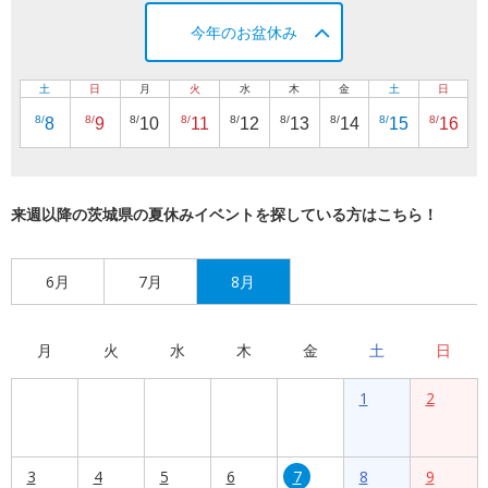
今年のお盆休み
土
日
月
火
水
木
金
土
日
8/
8/
8/
8/
8/
8/
8/
8/
8/
8
9
10
11
12
13
14
15
16
来週以降の茨城県の夏休みイベントを探している方はこちら！
6月
7月
8月
月
火
水
木
金
土
日
1
2
3
4
5
6
7
8
9