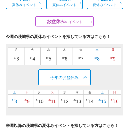
夏休みイベント
夏休みイベント
夏休みイベント
お盆休み
の
イベント
今週の茨城県の夏休みイベントを探している方はこちら！
月
火
水
木
金
土
日
8/
8/
8/
8/
8/
8/
8/
3
4
5
6
7
8
9
今年のお盆休み
土
日
月
火
水
木
金
土
日
8/
8/
8/
8/
8/
8/
8/
8/
8/
8
9
10
11
12
13
14
15
16
来週以降の茨城県の夏休みイベントを探している方はこちら！