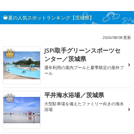
夏の人気スポットランキング【茨城県】
2026/08/08 更新
JSPI取手グリーンスポーツセ
1
ンター／茨城県
通年利用の屋内プールと夏季限定の屋外プ
ール
平井海水浴場／茨城県
2
大型駐車場を備えたファミリー向きの海水
浴場