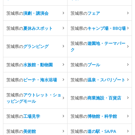
茨城県の
演劇・講演会
茨城県の
フェア
茨城県の
夏休みスポット
茨城県の
キャンプ場・BBQ場
茨城県の
遊園地・テーマパー
茨城県の
グランピング
ク
茨城県の
水族館・動物園
茨城県の
プール
茨城県の
ビーチ・海水浴場
茨城県の
温泉・スパリゾート
茨城県の
アウトレット・ショ
茨城県の
商業施設・百貨店
ッピングモール
茨城県の
工場見学
茨城県の
博物館・科学館
茨城県の
美術館
茨城県の
道の駅・SA/PA