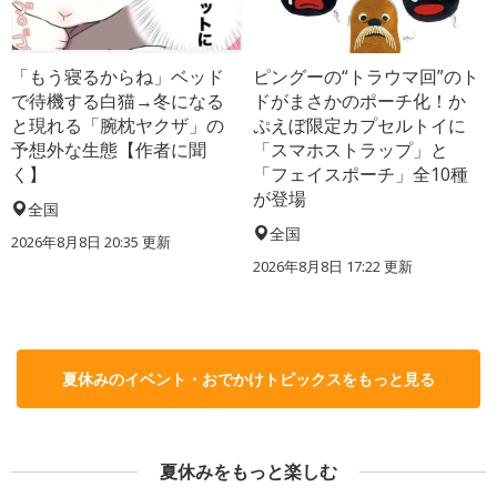
「もう寝るからね」ベッド
ピングーの“トラウマ回”のト
で待機する白猫→冬になる
ドがまさかのポーチ化！か
と現れる「腕枕ヤクザ」の
ぷえぼ限定カプセルトイに
予想外な生態【作者に聞
「スマホストラップ」と
く】
「フェイスポーチ」全10種
が登場
全国
全国
2026年8月8日 20:35
更新
2026年8月8日 17:22
更新
夏休みのイベント・おでかけトピックスをもっと見る
夏休みをもっと楽しむ