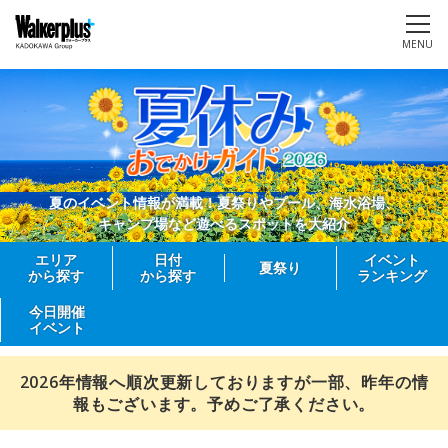
MENU
夏のイベント情報が満載！夏祭りやプール、海水浴場、
キャンプ場など遊べるスポットを大紹介
エリア
日付
イベント
夏祭り
から探す
から探す
ランキング
今日開催
イベント
2026年情報へ順次更新しておりますが一部、昨年の情
報もございます。予めご了承ください。