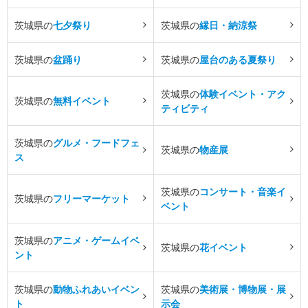
茨城県の
七夕祭り
茨城県の
縁日・納涼祭
茨城県の
盆踊り
茨城県の
屋台のある夏祭り
茨城県の
体験イベント・アク
茨城県の
無料イベント
ティビティ
茨城県の
グルメ・フードフェ
茨城県の
物産展
ス
茨城県の
コンサート・音楽イ
茨城県の
フリーマーケット
ベント
茨城県の
アニメ・ゲームイベ
茨城県の
花イベント
ント
茨城県の
動物ふれあいイベン
茨城県の
美術展・博物展・展
ト
示会