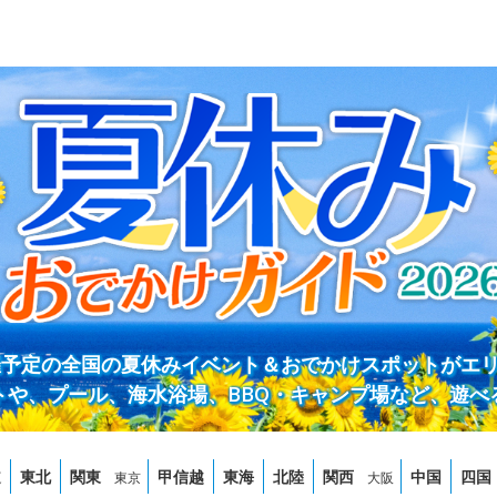
開催予定の全国の夏休みイベント＆おでかけスポットがエ
トや、プール、海水浴場、BBQ・キャンプ場など、遊べ
道
東北
関東
甲信越
東海
北陸
関西
中国
四国
東京
大阪