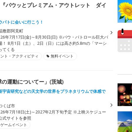
ト『パウッとプレミアム・アウトレット ダイ
ウパトに会いに行こう！
稲敷郡阿見町
026年7月17日(金)～8月30日(日) ※パウ・パトロール巨大バ
！ 8月1日（土）、2日（日）には高さ約5.8mの「マーシ
ってくる
ベント・アクティビティ
無料イベント
の運動についてー」(茨城)
新宇宙研究などの天文学の世界をプラネタリウムで体感で
つくば市
026年7月18日(土)～2027年2月下旬予定 ※上映スケジュー
公式サイトを参照
・ゲームイベント