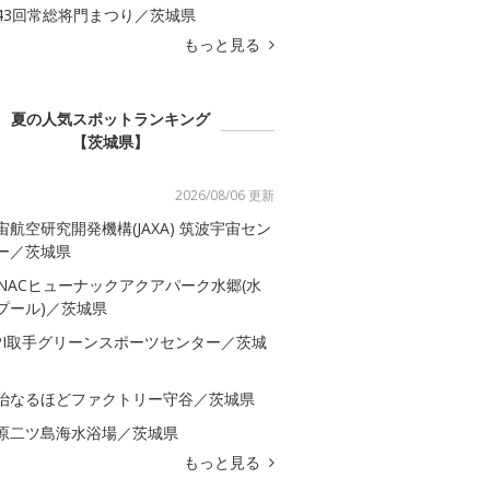
43回常総将門まつり／茨城県
もっと見る
夏の人気スポットランキング
【茨城県】
2026/08/06 更新
宙航空研究開発機構(JAXA) 筑波宇宙セン
ー／茨城県
-NACヒューナックアクアパーク水郷(水
プール)／茨城県
SPI取手グリーンスポーツセンター／茨城
治なるほどファクトリー守谷／茨城県
原二ツ島海水浴場／茨城県
もっと見る