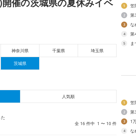
(月)開催の茨城県の夏休みイベ
笠
1
第
2
な
3
第
4
ま
5
神奈川県
千葉県
埼玉県
茨城県
人気順
笠
1
第
2
した
1
3
全 16 件中 1 〜 10 件
な
4