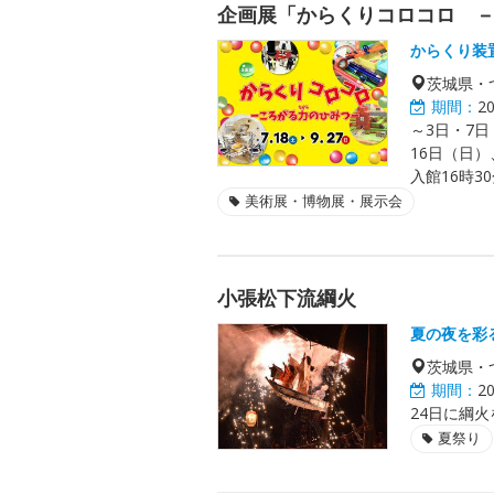
企画展「からくりコロコロ 
からくり装
茨城県・
期間：
2
～3日・7日
16日（日）
入館16時3
美術展・博物展・展示会
小張松下流綱火
夏の夜を彩
茨城県・
期間：
2
24日に綱
夏祭り