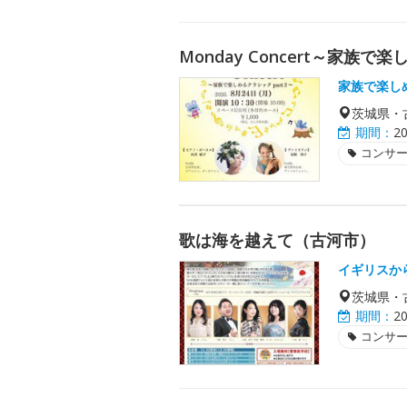
Monday Concert～家族で
家族で楽し
茨城県・
期間：
2
コンサ
歌は海を越えて（古河市）
イギリスか
茨城県・
期間：
2
コンサ