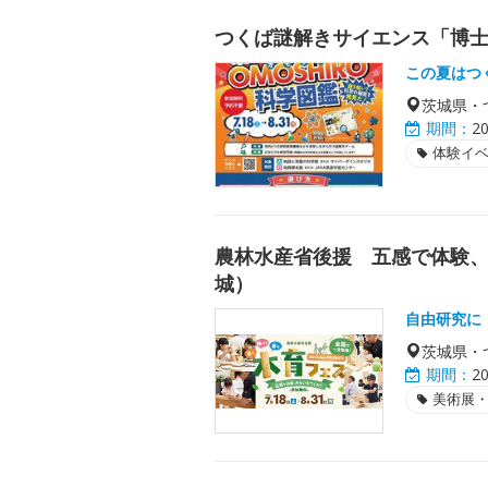
つくば謎解きサイエンス「博士の
この夏はつ
茨城県・
期間：
2
体験イ
農林水産省後援 五感で体験、
城）
自由研究に
茨城県・
期間：
2
美術展