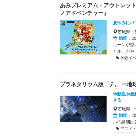
あみプレミアム・アウトレッ
ノアドベンチャー』
夏休みにパ
茨城県・
期間：
2
ルーンが登場
ャル」がや
体験イ
プラネタリウム版「チ。 ー地球
地動説や最
きる
茨城県・
期間：
2
ルの詳細は
アニメ