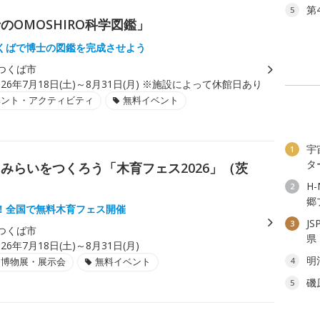
第
5
OMOSHIRO科学図鑑」
くばで博士の図鑑を完成させよう
つくば市
026年7月18日(土)～8月31日(月) ※施設によって休館日あり
ベント・アクティビティ
無料イベント
宇
1
タ
みらいをつくろう「木育フェス2026」（茨
H
2
郷
！全国で無料木育フェス開催
J
3
つくば市
県
026年7月18日(土)～8月31日(月)
明
・博物展・展示会
無料イベント
4
磯
5