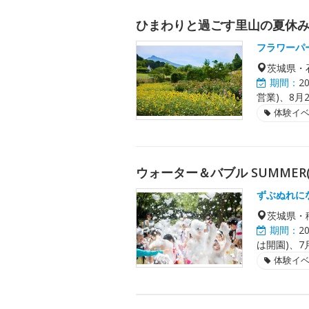
ひまわりと過ごす里山の夏休
フラワーパ
茨城県・
期間：
2
営業)、8月2
体験イ
ウォーター＆バブル SUMMER(
ずぶぬれに
茨城県・
期間：
2
は開園)、7月
体験イ