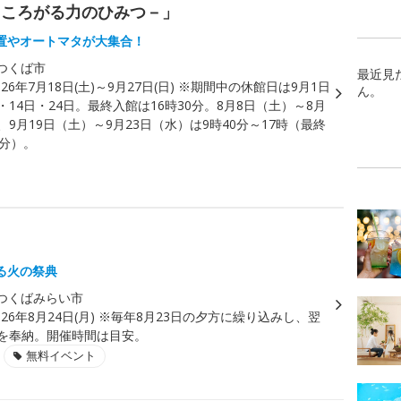
－ころがる力のひみつ－」
置やオートマタが大集合！
つくば市
最近見
026年7月18日(土)～9月27日(日) ※期間中の休館日は9月1日
ん。
・14日・24日。最終入館は16時30分。8月8日（土）～8月
、9月19日（土）～9月23日（水）は9時40分～17時（最終
0分）。
る火の祭典
つくばみらい市
026年8月24日(月) ※毎年8月23日の夕方に繰り込みし、翌
火を奉納。開催時間は目安。
無料イベント