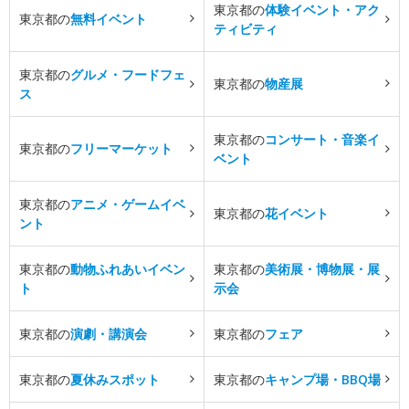
東京都の
体験イベント・アク
東京都の
無料イベント
ティビティ
東京都の
グルメ・フードフェ
東京都の
物産展
ス
東京都の
コンサート・音楽イ
東京都の
フリーマーケット
ベント
東京都の
アニメ・ゲームイベ
東京都の
花イベント
ント
東京都の
動物ふれあいイベン
東京都の
美術展・博物展・展
ト
示会
東京都の
演劇・講演会
東京都の
フェア
東京都の
夏休みスポット
東京都の
キャンプ場・BBQ場