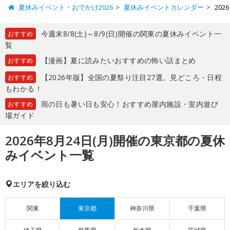
夏休みイベント・おでかけ2026
夏休みイベントカレンダー
20
今週末8/8(土)～8/9(日)開催の関東の夏休みイベント一
おすすめ
覧
【漫画】夏に読みたいおすすめの怖い話まとめ
おすすめ
【2026年版】全国の夏祭り注目27選。見どころ・日程
おすすめ
もわかる！
雨の日も暑い日も安心！おすすめ屋内施設・室内遊び
おすすめ
場ガイド
2026年8月24日(月)開催の東京都の夏休
みイベント一覧
エリアを絞り込む
関東
東京都
神奈川県
千葉県