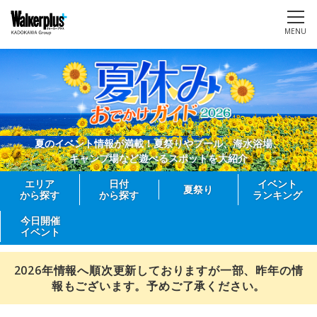
MENU
夏のイベント情報が満載！夏祭りやプール、海水浴場、
キャンプ場など遊べるスポットを大紹介
エリア
日付
イベント
夏祭り
から探す
から探す
ランキング
今日開催
イベント
2026年情報へ順次更新しておりますが一部、昨年の情
報もございます。予めご了承ください。