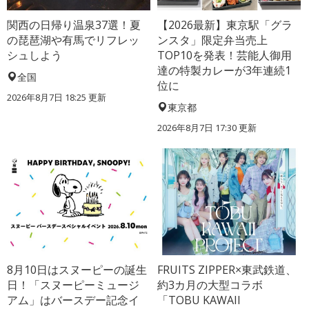
関西の日帰り温泉37選！夏
【2026最新】東京駅「グラ
の琵琶湖や有馬でリフレッ
ンスタ」限定弁当売上
シュしよう
TOP10を発表！芸能人御用
達の特製カレーが3年連続1
全国
位に
2026年8月7日 18:25
更新
東京都
2026年8月7日 17:30
更新
8月10日はスヌーピーの誕生
FRUITS ZIPPER×東武鉄道、
日！「スヌーピーミュージ
約3カ月の大型コラボ
アム」はバースデー記念イ
「TOBU KAWAII