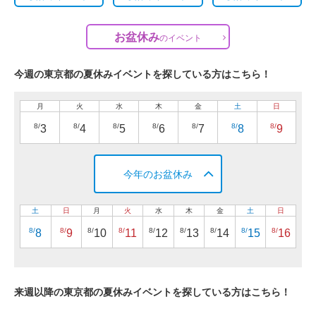
お盆休み
の
イベント
今週の東京都の夏休みイベントを探している方はこちら！
月
火
水
木
金
土
日
8/
8/
8/
8/
8/
8/
8/
3
4
5
6
7
8
9
今年のお盆休み
土
日
月
火
水
木
金
土
日
8/
8/
8/
8/
8/
8/
8/
8/
8/
8
9
10
11
12
13
14
15
16
来週以降の東京都の夏休みイベントを探している方はこちら！