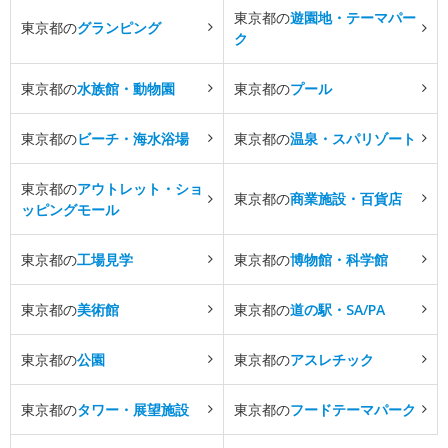
東京都の
遊園地・テーマパー
東京都の
グランピング
ク
東京都の
水族館・動物園
東京都の
プール
東京都の
ビーチ・海水浴場
東京都の
温泉・スパリゾート
東京都の
アウトレット・ショ
東京都の
商業施設・百貨店
ッピングモール
東京都の
工場見学
東京都の
博物館・科学館
東京都の
美術館
東京都の
道の駅・SA/PA
東京都の
公園
東京都の
アスレチック
東京都の
タワー・展望施設
東京都の
フードテーマパーク