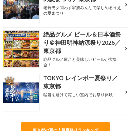
老若男女問わず家族みんなで楽しめるうえ
の夏まつり
絶品グルメ ビール＆日本酒祭
2
り＠神田明神納涼祭り2026／
東京都
絶品グルメ屋台と美味しいビールが大集
合！
TOKYO レインボー夏祭り／
3
東京都
猛暑を避けて涼しい室内でお祭り体験！
東京都の夏の人気夏祭りランキング