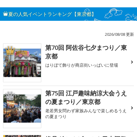
夏の人気イベントランキング【東京都】
2026/08/08 更新
第70回 阿佐谷七夕まつり／東
1
京都
はりぼて飾りが商店街いっぱいに登場
第75回 江戸趣味納涼大会うえ
2
の夏まつり／東京都
老若男女問わず家族みんなで楽しめるうえ
の夏まつり