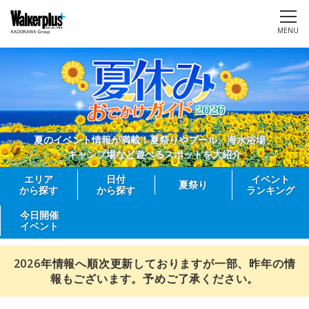
MENU
夏のイベント情報が満載！夏祭りやプール、海水浴場、
キャンプ場など遊べるスポットを大紹介
エリア
日付
イベント
夏祭り
から探す
から探す
ランキング
今日開催
イベント
2026年情報へ順次更新しておりますが一部、昨年の情
報もございます。予めご了承ください。