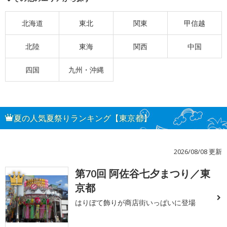
北海道
東北
関東
甲信越
北陸
東海
関西
中国
四国
九州・沖縄
夏の人気夏祭りランキング【東京都】
2026/08/08 更新
第70回 阿佐谷七夕まつり／東
1
京都
はりぼて飾りが商店街いっぱいに登場