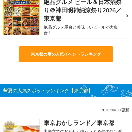
絶品グルメ ビール＆日本酒祭
3
り＠神田明神納涼祭り2026／
東京都
絶品グルメ屋台と美味しいビールが大集
合！
東京都の夏の人気イベントランキング
夏の人気スポットランキング【東京都】
2026/08/08 更新
東京おかしランド／東京都
1
出来立てのおかしが食べられる夢のワンダ