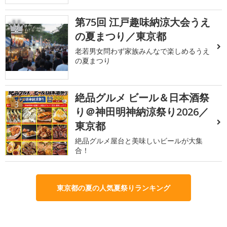
第75回 江戸趣味納涼大会うえ
2
の夏まつり／東京都
老若男女問わず家族みんなで楽しめるうえ
の夏まつり
絶品グルメ ビール＆日本酒祭
3
り＠神田明神納涼祭り2026／
東京都
絶品グルメ屋台と美味しいビールが大集
合！
東京都の夏の人気夏祭りランキング