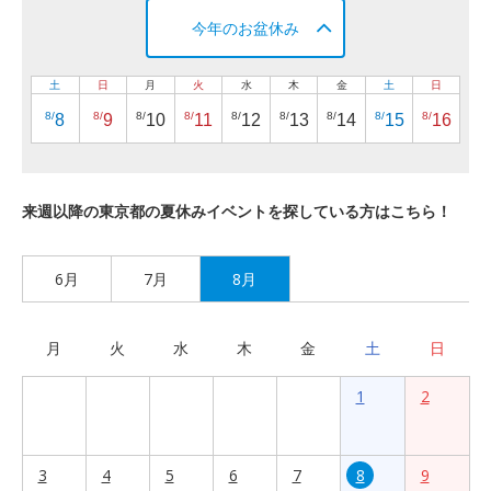
今年のお盆休み
土
日
月
火
水
木
金
土
日
8/
8/
8/
8/
8/
8/
8/
8/
8/
8
9
10
11
12
13
14
15
16
来週以降の東京都の夏休みイベントを探している方はこちら！
6月
7月
8月
月
火
水
木
金
土
日
1
2
3
4
5
6
7
8
9