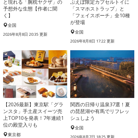
と現れる「腕枕ヤクザ」の
ぷえぼ限定カプセルトイに
予想外な生態【作者に聞
「スマホストラップ」と
く】
「フェイスポーチ」全10種
が登場
全国
全国
2026年8月8日 20:35
更新
2026年8月8日 17:22
更新
【2026最新】東京駅「グラ
関西の日帰り温泉37選！夏
ンスタ」手土産スイーツ売
の琵琶湖や有馬でリフレッ
上TOP10を発表！7年連続1
シュしよう
位の殿堂入りも
全国
東京都
2026年8月7日 18:25
更新