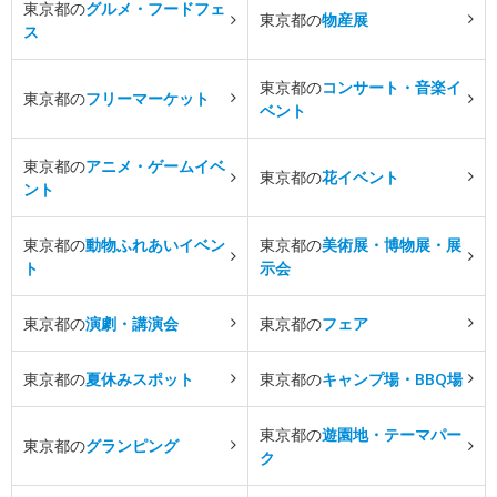
東京都の
グルメ・フードフェ
東京都の
物産展
ス
東京都の
コンサート・音楽イ
東京都の
フリーマーケット
ベント
東京都の
アニメ・ゲームイベ
東京都の
花イベント
ント
東京都の
動物ふれあいイベン
東京都の
美術展・博物展・展
ト
示会
東京都の
演劇・講演会
東京都の
フェア
東京都の
夏休みスポット
東京都の
キャンプ場・BBQ場
東京都の
遊園地・テーマパー
東京都の
グランピング
ク