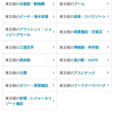
東京都の
水族館・動物園
東京都の
プール
東京都の
ビーチ・海水浴場
東京都の
温泉・スパリゾート
東京都の
アウトレット・ショ
東京都の
商業施設・百貨店
ッピングモール
東京都の
工場見学
東京都の
博物館・科学館
東京都の
美術館
東京都の
道の駅・SA/PA
東京都の
公園
東京都の
アスレチック
東京都の
タワー・展望施設
東京都の
フードテーマパーク
東京都の
牧場・レジャー＆リ
ゾート施設