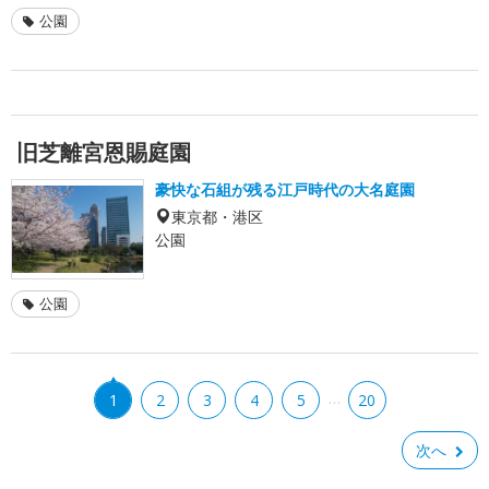
公園
旧芝離宮恩賜庭園
豪快な石組が残る江戸時代の大名庭園
東京都・港区
公園
公園
…
1
2
3
4
5
20
次へ