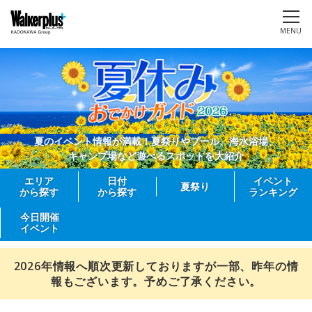
MENU
夏のイベント情報が満載！夏祭りやプール、海水浴場、
キャンプ場など遊べるスポットを大紹介
エリア
日付
イベント
夏祭り
から探す
から探す
ランキング
今日開催
イベント
2026年情報へ順次更新しておりますが一部、昨年の情
報もございます。予めご了承ください。