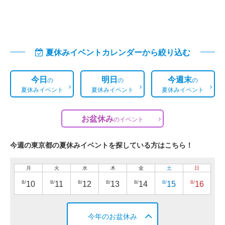
夏休みイベントカレンダーから絞り込む
今日
明日
今週末
の
の
の
夏休みイベント
夏休みイベント
夏休みイベント
お盆休み
の
イベント
今週の東京都の夏休みイベントを探している方はこちら！
月
火
水
木
金
土
日
8/
8/
8/
8/
8/
8/
8/
10
11
12
13
14
15
16
今年のお盆休み