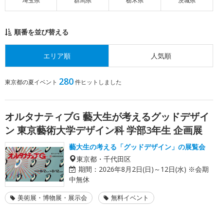
埼玉県
群馬県
栃木県
茨城県
順番を並び替える
エリア順
人気順
280
東京都の夏イベント
件ヒットしました
オルタナティブG 藝大生が考えるグッドデザイ
ン 東京藝術大学デザイン科 学部3年生 企画展
藝大生の考える「グッドデザイン」の展覧会
東京都・千代田区
期間：
2026年8月2日(日)～12日(水) ※会期
中無休
美術展・博物展・展示会
無料イベント