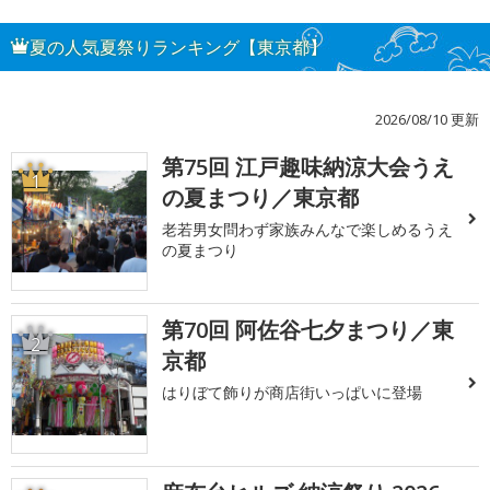
夏の人気夏祭りランキング【東京都】
2026/08/10 更新
第75回 江戸趣味納涼大会うえ
1
の夏まつり／東京都
老若男女問わず家族みんなで楽しめるうえ
の夏まつり
第70回 阿佐谷七夕まつり／東
2
京都
はりぼて飾りが商店街いっぱいに登場