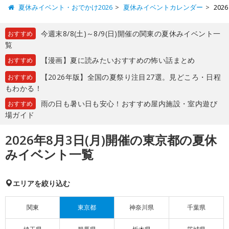
夏休みイベント・おでかけ2026
夏休みイベントカレンダー
20
今週末8/8(土)～8/9(日)開催の関東の夏休みイベント一
おすすめ
覧
【漫画】夏に読みたいおすすめの怖い話まとめ
おすすめ
【2026年版】全国の夏祭り注目27選。見どころ・日程
おすすめ
もわかる！
雨の日も暑い日も安心！おすすめ屋内施設・室内遊び
おすすめ
場ガイド
2026年8月3日(月)開催の東京都の夏休
みイベント一覧
エリアを絞り込む
関東
東京都
神奈川県
千葉県