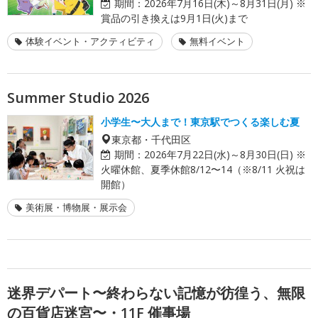
期間：
2026年7月16日(木)～8月31日(月) ※
賞品の引き換えは9月1日(火)まで
体験イベント・アクティビティ
無料イベント
Summer Studio 2026
小学生〜大人まで！東京駅でつくる楽しむ夏
東京都・千代田区
期間：
2026年7月22日(水)～8月30日(日) ※
火曜休館、夏季休館8/12〜14（※8/11 火祝は
開館）
美術展・博物展・展示会
迷界デパート〜終わらない記憶が彷徨う、無限
の百貨店迷宮〜・11F 催事場