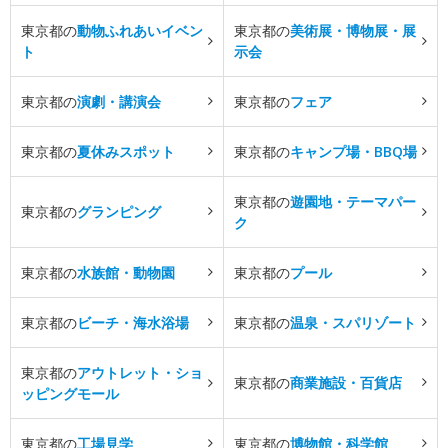
東京都の
動物ふれあいイベン
東京都の
美術展・博物展・展
ト
示会
東京都の
演劇・講演会
東京都の
フェア
東京都の
夏休みスポット
東京都の
キャンプ場・BBQ場
東京都の
遊園地・テーマパー
東京都の
グランピング
ク
東京都の
水族館・動物園
東京都の
プール
東京都の
ビーチ・海水浴場
東京都の
温泉・スパリゾート
東京都の
アウトレット・ショ
東京都の
商業施設・百貨店
ッピングモール
東京都の
工場見学
東京都の
博物館・科学館