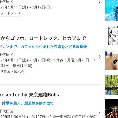
千代田区
026年5月11日(月)～7月12日(日)
・フードフェス
象派からゴッホ、ロートレック、ピカソまで
ピカソまで、カフェから生まれた芸術をたどる展覧会
千代田区
026年6月13日(土)～9月23日(祝) ※休み：月曜(6月29日、7
月31日、祝日は開館)
・博物展・展示会
Presented by 東京建物Brillia
。障壁を越え、創造性を解き放て
千代田区
026年5月30日(土)～6月27日(土) ※一部日程で終了時間が変