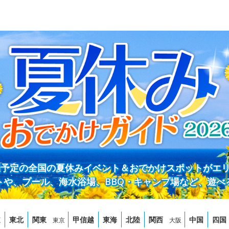
開催予定の全国の夏休みイベント＆おでかけスポットがエ
トや、プール、海水浴場、BBQ・キャンプ場など、遊べ
道
東北
関東
甲信越
東海
北陸
関西
中国
四国
東京
大阪