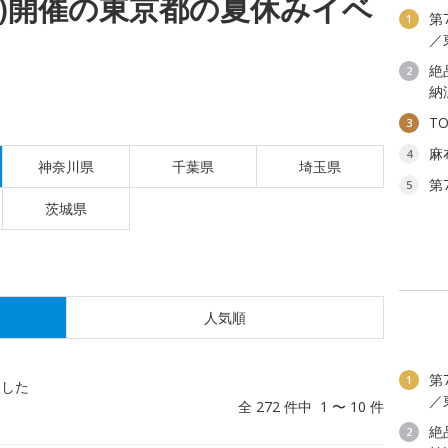
(木)開催の東京都の夏休みイベ
第
1
／
絶
2
納
T
3
麻
4
神奈川県
千葉県
埼玉県
第
5
茨城県
人気順
第
1
ました
／
全 272 件中 1 〜 10 件
絶
2