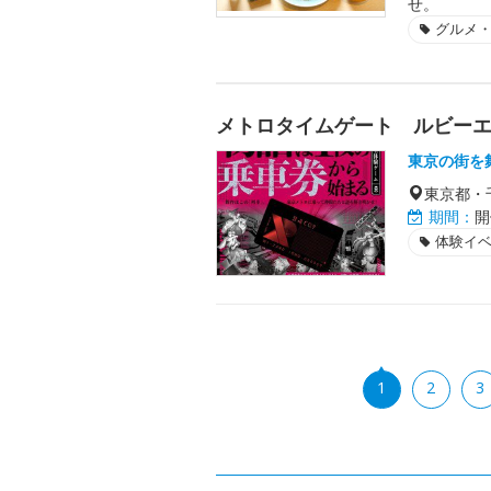
せ。
グルメ
メトロタイムゲート ルビー
東京の街を
東京都・
期間：
開
体験イ
1
2
3