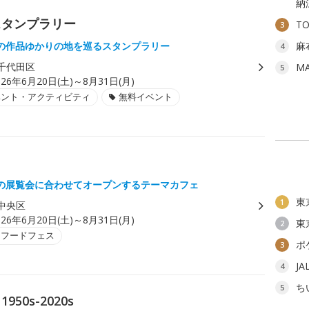
納
スタンプラリー
T
3
の作品ゆかりの地を巡るスタンプラリー
麻
4
千代田区
M
5
026年6月20日(土)～8月31日(月)
ベント・アクティビティ
無料イベント
の展覧会に合わせてオープンするテーマカフェ
東
1
中央区
026年6月20日(土)～8月31日(月)
東
2
・フードフェス
ポ
3
J
4
ち
5
1950s-2020s