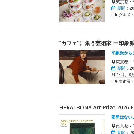
東京都・
期間：
2
グルメ
“カフェ”に集う芸術家 ー印
印象派から
東京都・
期間：
2
月27日、8
美術展
HERALBONY Art Prize 2026 
限界はない
東京都・
期間：
2