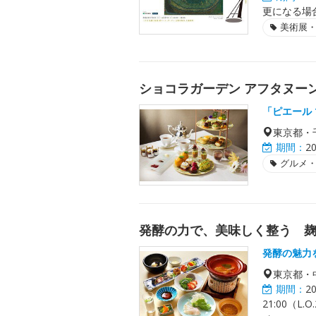
更になる場
美術展
ショコラガーデン アフタヌー
「ピエール
東京都・
期間：
2
グルメ
発酵の力で、美味しく整う 
発酵の魅力
東京都・
期間：
2
21:00（