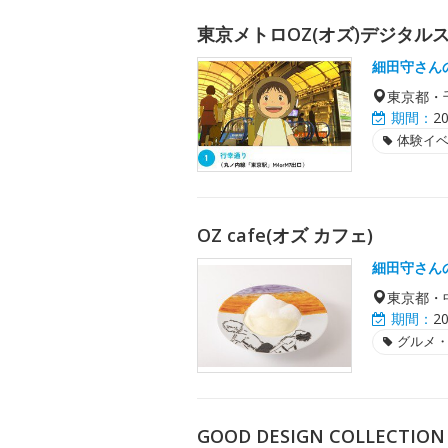
東京メトロOZ(オズ)デジタル
細田守さん
東京都・
期間：
2
体験イ
OZ cafe(オズ カフェ)
細田守さん
東京都・
期間：
2
グルメ
GOOD DESIGN COLLECTION 