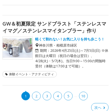
GW＆初夏限定 サンドブラスト「ステンレスマ
イマグ／ステンレスマイタンブラー」作り
軽くて割れない！お気に入りを持ち歩こう！
神奈川県・相模原市緑区
期間：
2026年4月25日(土)～7月5日(日) ※休
館日は火曜日（祝日の場合は翌日）、
4/28(火)・5/7(木)。当日9:00～15:00の間髄時
受付（体験は17:00まで可能）。
体験イベント・アクティビティ
…
1
2
3
4
5
10
次へ