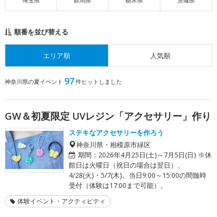
埼玉県
群馬県
栃木県
茨城県
順番を並び替える
エリア順
人気順
97
神奈川県の夏イベント
件ヒットしました
GW＆初夏限定 UVレジン「アクセサリー」作り
ステキなアクセサリーを作ろう
神奈川県・相模原市緑区
期間：
2026年4月25日(土)～7月5日(日) ※休
館日は火曜日（祝日の場合は翌日）、
4/28(火)・5/7(木)。当日9:00～15:00の間髄時
受付（体験は17:00まで可能）。
体験イベント・アクティビティ