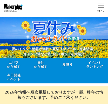
MENU
夏のイベント情報が満載！夏祭りやプール、海水浴場、
キャンプ場など遊べるスポットを大紹介
エリア
日付
イベント
夏祭り
から探す
から探す
ランキング
今日開催
イベント
2026年情報へ順次更新しておりますが一部、昨年の情
報もございます。予めご了承ください。