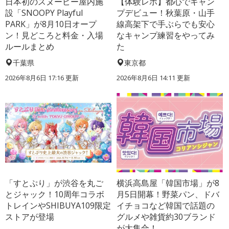
日本初のスヌーピー屋内施
【体験レポ】都心でキャン
設「SNOOPY Playful
プデビュー！秋葉原・山手
PARK」が8月10日オープ
線高架下で手ぶらでも安心
ン！見どころと料金・入場
なキャンプ練習をやってみ
ルールまとめ
た
千葉県
東京都
2026年8月6日 17:16
更新
2026年8月6日 14:11
更新
「すとぷり」が渋谷を丸ご
横浜高島屋「韓国市場」が8
とジャック！10周年コラボ
月5日開幕！野菜パン、ドバ
トレインやSHIBUYA109限定
イチョコなど韓国で話題の
ストアが登場
グルメや雑貨約30ブランド
が大集合！