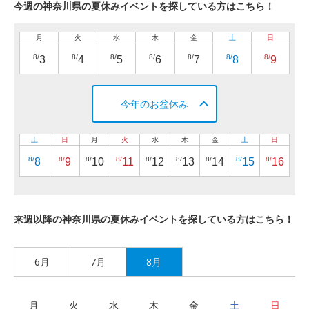
今週の神奈川県の夏休みイベントを探している方はこちら！
月
火
水
木
金
土
日
8/
8/
8/
8/
8/
8/
8/
3
4
5
6
7
8
9
今年のお盆休み
土
日
月
火
水
木
金
土
日
8/
8/
8/
8/
8/
8/
8/
8/
8/
8
9
10
11
12
13
14
15
16
来週以降の神奈川県の夏休みイベントを探している方はこちら！
6月
7月
8月
月
火
水
木
金
土
日