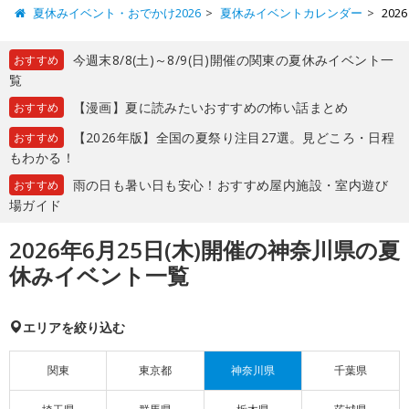
夏休みイベント・おでかけ2026
夏休みイベントカレンダー
20
今週末8/8(土)～8/9(日)開催の関東の夏休みイベント一
おすすめ
覧
【漫画】夏に読みたいおすすめの怖い話まとめ
おすすめ
【2026年版】全国の夏祭り注目27選。見どころ・日程
おすすめ
もわかる！
雨の日も暑い日も安心！おすすめ屋内施設・室内遊び
おすすめ
場ガイド
2026年6月25日(木)開催の神奈川県の夏
休みイベント一覧
エリアを絞り込む
関東
東京都
神奈川県
千葉県