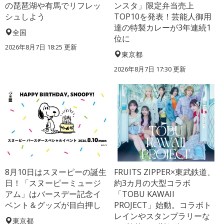
の琵琶湖や有馬でリフレッ
ンスタ」限定弁当売上
シュしよう
TOP10を発表！芸能人御用
達の特製カレーが3年連続1
全国
位に
2026年8月7日 18:25
更新
東京都
2026年8月7日 17:30
更新
8月10日はスヌーピーの誕生
FRUITS ZIPPER×東武鉄道、
日！「スヌーピーミュージ
約3カ月の大型コラボ
アム」はバースデー記念イ
「TOBU KAWAII
ベント＆グッズが目白押し
PROJECT」始動。コラボト
レインやスタンプラリーな
東京都