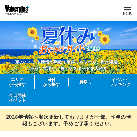
MENU
夏のイベント情報が満載！夏祭りやプール、海水浴場、
キャンプ場など遊べるスポットを大紹介
エリア
日付
イベント
夏祭り
から探す
から探す
ランキング
今日開催
イベント
2026年情報へ順次更新しておりますが一部、昨年の情
報もございます。予めご了承ください。