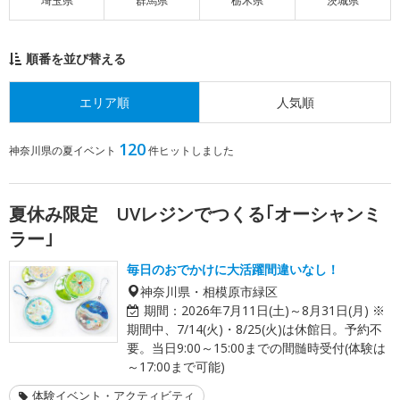
埼玉県
群馬県
栃木県
茨城県
順番を並び替える
エリア順
人気順
120
神奈川県の夏イベント
件ヒットしました
夏休み限定 UVレジンでつくる｢オーシャンミ
ラー｣
毎日のおでかけに大活躍間違いなし！
神奈川県・相模原市緑区
期間：
2026年7月11日(土)～8月31日(月) ※
期間中、7/14(火)・8/25(火)は休館日。予約不
要。当日9:00～15:00までの間髄時受付(体験は
～17:00まで可能)
体験イベント・アクティビティ