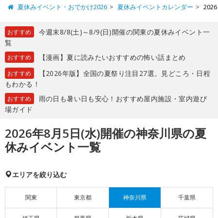
夏休みイベント・おでかけ2026
夏休みイベントカレンダー
20
今週末8/8(土)～8/9(日)開催の関東の夏休みイベント一
おすすめ
覧
【漫画】夏に読みたいおすすめの怖い話まとめ
おすすめ
【2026年版】全国の夏祭り注目27選。見どころ・日程
おすすめ
もわかる！
雨の日も暑い日も安心！おすすめ屋内施設・室内遊び
おすすめ
場ガイド
2026年8月5日(水)開催の神奈川県の夏
休みイベント一覧
エリアを絞り込む
関東
東京都
神奈川県
千葉県