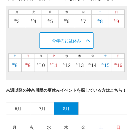
月
火
水
木
金
土
日
8/
8/
8/
8/
8/
8/
8/
3
4
5
6
7
8
9
今年のお盆休み
土
日
月
火
水
木
金
土
日
8/
8/
8/
8/
8/
8/
8/
8/
8/
8
9
10
11
12
13
14
15
16
来週以降の神奈川県の夏休みイベントを探している方はこちら！
6月
7月
8月
月
火
水
木
金
土
日