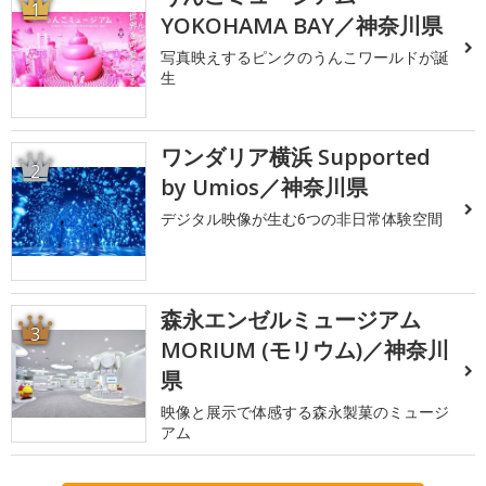
1
YOKOHAMA BAY／神奈川県
写真映えするピンクのうんこワールドが誕
生
ワンダリア横浜 Supported
2
by Umios／神奈川県
デジタル映像が生む6つの非日常体験空間
森永エンゼルミュージアム
3
MORIUM (モリウム)／神奈川
県
映像と展示で体感する森永製菓のミュージ
アム