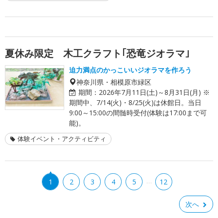
夏休み限定 木工クラフト｢恐竜ジオラマ｣
迫力満点のかっこいいジオラマを作ろう
神奈川県・相模原市緑区
期間：
2026年7月11日(土)～8月31日(月) ※
期間中、7/14(火)・8/25(火)は休館日。当日
9:00～15:00の間髄時受付(体験は17:00まで可
能)。
体験イベント・アクティビティ
…
1
2
3
4
5
12
次へ