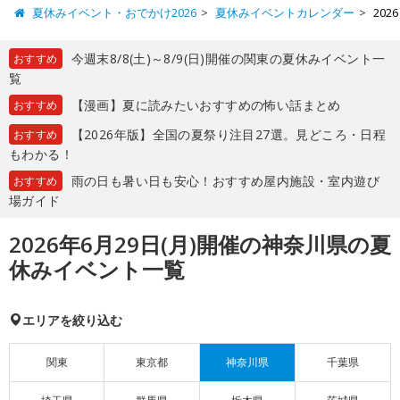
夏休みイベント・おでかけ2026
夏休みイベントカレンダー
20
今週末8/8(土)～8/9(日)開催の関東の夏休みイベント一
おすすめ
覧
【漫画】夏に読みたいおすすめの怖い話まとめ
おすすめ
【2026年版】全国の夏祭り注目27選。見どころ・日程
おすすめ
もわかる！
雨の日も暑い日も安心！おすすめ屋内施設・室内遊び
おすすめ
場ガイド
2026年6月29日(月)開催の神奈川県の夏
休みイベント一覧
エリアを絞り込む
関東
東京都
神奈川県
千葉県