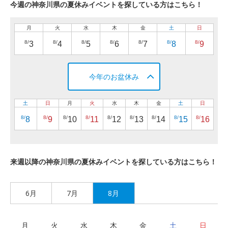
今週の神奈川県の夏休みイベントを探している方はこちら！
月
火
水
木
金
土
日
8/
8/
8/
8/
8/
8/
8/
3
4
5
6
7
8
9
今年のお盆休み
土
日
月
火
水
木
金
土
日
8/
8/
8/
8/
8/
8/
8/
8/
8/
8
9
10
11
12
13
14
15
16
来週以降の神奈川県の夏休みイベントを探している方はこちら！
6月
7月
8月
月
火
水
木
金
土
日