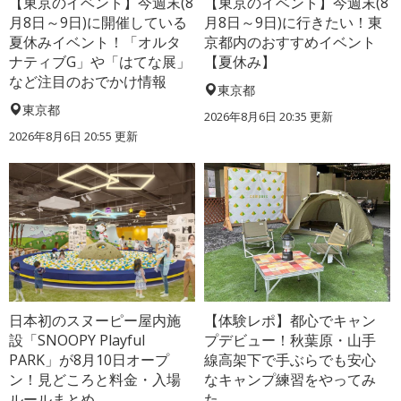
【東京のイベント】今週末(8
【東京のイベント】今週末(8
月8日～9日)に開催している
月8日～9日)に行きたい！東
夏休みイベント！「オルタ
京都内のおすすめイベント
ナティブG」や「はてな展」
【夏休み】
など注目のおでかけ情報
東京都
東京都
2026年8月6日 20:35
更新
2026年8月6日 20:55
更新
日本初のスヌーピー屋内施
【体験レポ】都心でキャン
設「SNOOPY Playful
プデビュー！秋葉原・山手
PARK」が8月10日オープ
線高架下で手ぶらでも安心
ン！見どころと料金・入場
なキャンプ練習をやってみ
ルールまとめ
た