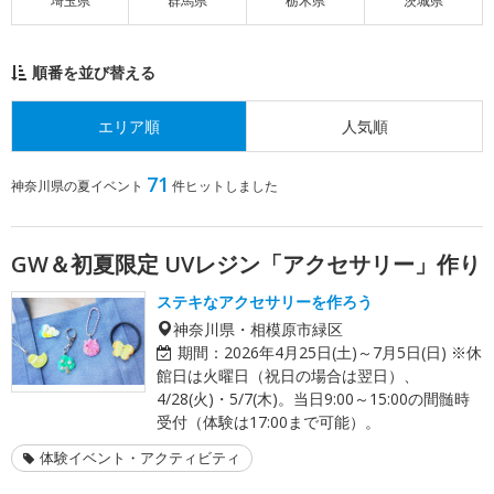
埼玉県
群馬県
栃木県
茨城県
順番を並び替える
エリア順
人気順
71
神奈川県の夏イベント
件ヒットしました
GW＆初夏限定 UVレジン「アクセサリー」作り
ステキなアクセサリーを作ろう
神奈川県・相模原市緑区
期間：
2026年4月25日(土)～7月5日(日) ※休
館日は火曜日（祝日の場合は翌日）、
4/28(火)・5/7(木)。当日9:00～15:00の間髄時
受付（体験は17:00まで可能）。
体験イベント・アクティビティ