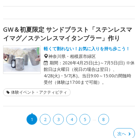
GW＆初夏限定 サンドブラスト「ステンレスマ
イマグ／ステンレスマイタンブラー」作り
軽くて割れない！お気に入りを持ち歩こう！
神奈川県・相模原市緑区
期間：
2026年4月25日(土)～7月5日(日) ※休
館日は火曜日（祝日の場合は翌日）、
4/28(火)・5/7(木)。当日9:00～15:00の間髄時
受付（体験は17:00まで可能）。
体験イベント・アクティビティ
…
1
2
3
4
5
8
次へ