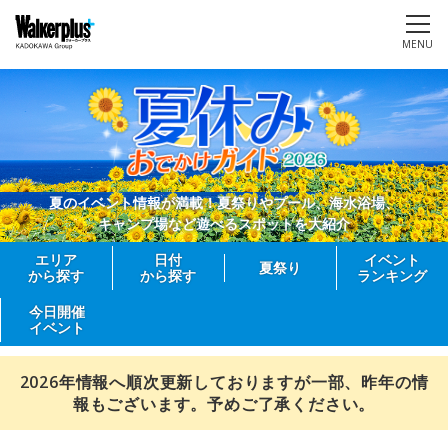
MENU
夏のイベント情報が満載！夏祭りやプール、海水浴場、
キャンプ場など遊べるスポットを大紹介
エリア
日付
イベント
夏祭り
から探す
から探す
ランキング
今日開催
イベント
2026年情報へ順次更新しておりますが一部、昨年の情
報もございます。予めご了承ください。