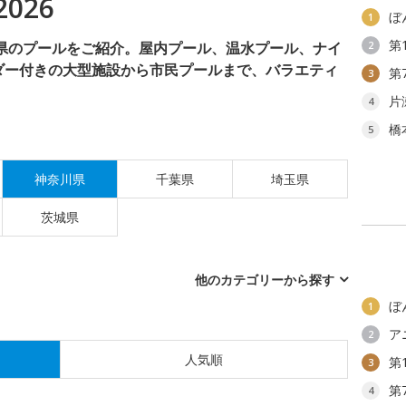
026
ぼ
1
第
川県のプールをご紹介。屋内プール、温水プール、ナイ
2
ダー付きの大型施設から市民プールまで、バラエティ
第
3
片
4
橋
5
神奈川県
千葉県
埼玉県
茨城県
他のカテゴリーから探す
ぼ
1
ア
2
人気順
第
3
第
4