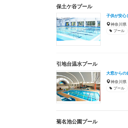
保土ケ谷プール
子供が安心
神奈川県
プール
引地台温水プール
大窓からの
神奈川県
プール
菊名池公園プール