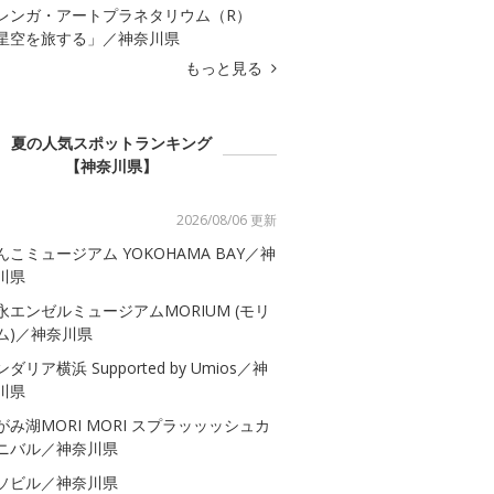
レンガ・アートプラネタリウム（R）
星空を旅する」／神奈川県
もっと見る
夏の人気スポットランキング
【神奈川県】
2026/08/06 更新
んこミュージアム YOKOHAMA BAY／神
川県
永エンゼルミュージアムMORIUM (モリ
ム)／神奈川県
ダリア横浜 Supported by Umios／神
川県
がみ湖MORI MORI スプラッッッシュカ
ニバル／神奈川県
ソビル／神奈川県