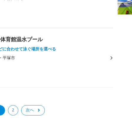
合体育館温水プール
どに合わせて泳ぐ場所を選べる
・平塚市
1
2
次へ