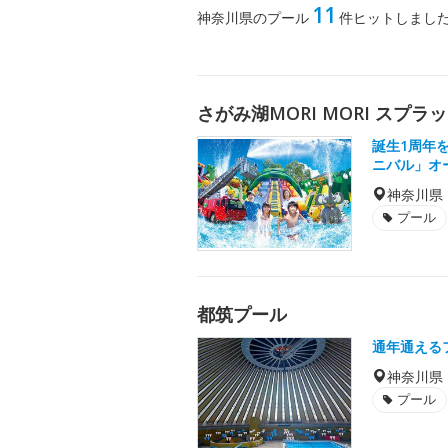
11
神奈川県のプール
件ヒットしまし
さがみ湖MORI MORI スプ
誕生1周年
ニバル」オ
神奈川県
プール
都筑プール
通年通える
神奈川県
プール