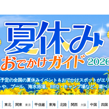
開催予定の全国の夏休みイベント＆おでかけスポットがエ
トや、プール、海水浴場、BBQ・キャンプ場など、遊べ
道
東北
関東
甲信越
東海
北陸
関西
中国
四国
東京
大阪