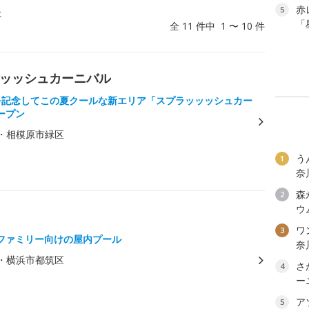
赤
5
た
「
全 11 件中 1 〜 10 件
ラッッッシュカーニバル
を記念してこの夏クールな新エリア「スプラッッッシュカー
ープン
・相模原市緑区
う
1
奈
森
2
ウ
ワン
3
ファミリー向けの屋内プール
奈
・横浜市都筑区
さ
4
ー
ア
5