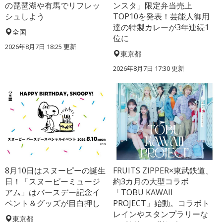
の琵琶湖や有馬でリフレッ
ンスタ」限定弁当売上
シュしよう
TOP10を発表！芸能人御用
達の特製カレーが3年連続1
全国
位に
2026年8月7日 18:25
更新
東京都
2026年8月7日 17:30
更新
8月10日はスヌーピーの誕生
FRUITS ZIPPER×東武鉄道、
日！「スヌーピーミュージ
約3カ月の大型コラボ
アム」はバースデー記念イ
「TOBU KAWAII
ベント＆グッズが目白押し
PROJECT」始動。コラボト
レインやスタンプラリーな
東京都