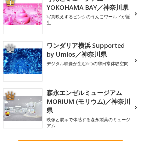
1
YOKOHAMA BAY／神奈川県
写真映えするピンクのうんこワールドが誕
生
ワンダリア横浜 Supported
2
by Umios／神奈川県
デジタル映像が生む6つの非日常体験空間
森永エンゼルミュージアム
3
MORIUM (モリウム)／神奈川
県
映像と展示で体感する森永製菓のミュージ
アム