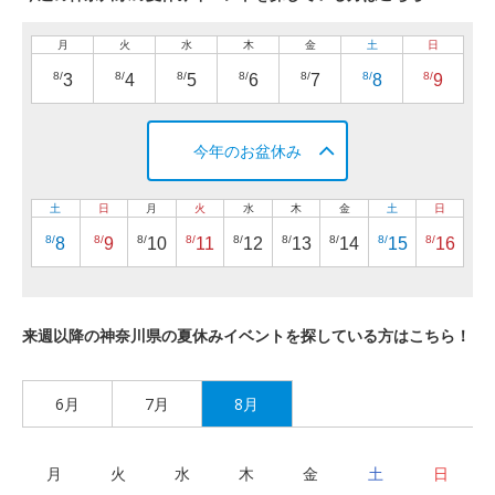
月
火
水
木
金
土
日
8/
8/
8/
8/
8/
8/
8/
3
4
5
6
7
8
9
今年のお盆休み
土
日
月
火
水
木
金
土
日
8/
8/
8/
8/
8/
8/
8/
8/
8/
8
9
10
11
12
13
14
15
16
来週以降の神奈川県の夏休みイベントを探している方はこちら！
6月
7月
8月
月
火
水
木
金
土
日