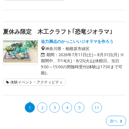
夏休み限定 木工クラフト｢恐竜ジオラマ｣
迫力満点のかっこいいジオラマを作ろう
神奈川県・相模原市緑区
期間：
2026年7月11日(土)～8月31日(月) ※
期間中、7/14(火)・8/25(火)は休館日。当日
9:00～15:00の間髄時受付(体験は17:00まで可
能)。
体験イベント・アクティビティ
…
1
2
3
4
5
11
次へ