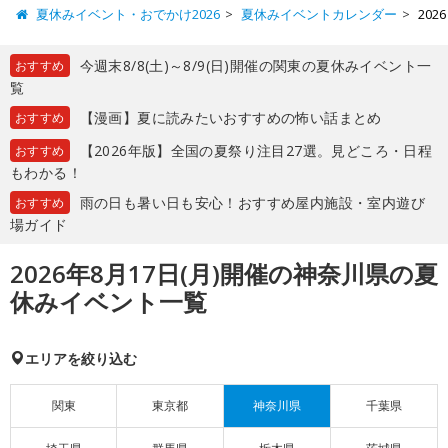
夏休みイベント・おでかけ2026
夏休みイベントカレンダー
20
今週末8/8(土)～8/9(日)開催の関東の夏休みイベント一
おすすめ
覧
【漫画】夏に読みたいおすすめの怖い話まとめ
おすすめ
【2026年版】全国の夏祭り注目27選。見どころ・日程
おすすめ
もわかる！
雨の日も暑い日も安心！おすすめ屋内施設・室内遊び
おすすめ
場ガイド
2026年8月17日(月)開催の神奈川県の夏
休みイベント一覧
エリアを絞り込む
関東
東京都
神奈川県
千葉県