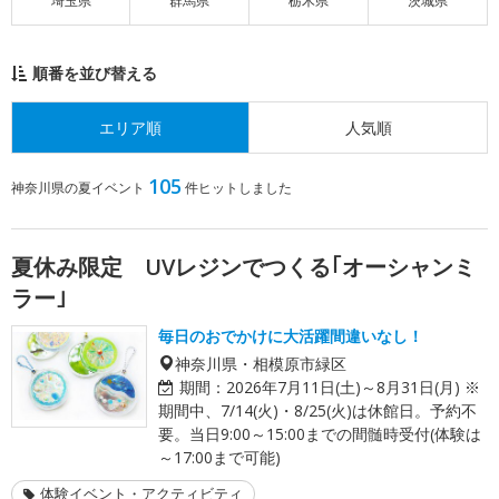
埼玉県
群馬県
栃木県
茨城県
順番を並び替える
エリア順
人気順
105
神奈川県の夏イベント
件ヒットしました
夏休み限定 UVレジンでつくる｢オーシャンミ
ラー｣
毎日のおでかけに大活躍間違いなし！
神奈川県・相模原市緑区
期間：
2026年7月11日(土)～8月31日(月) ※
期間中、7/14(火)・8/25(火)は休館日。予約不
要。当日9:00～15:00までの間髄時受付(体験は
～17:00まで可能)
体験イベント・アクティビティ