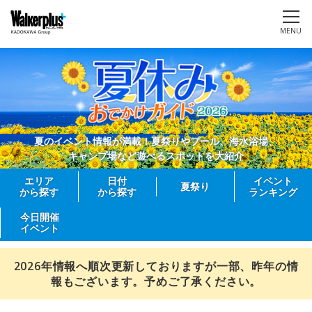
MENU
夏のイベント情報が満載！夏祭りやプール、海水浴場、
キャンプ場など遊べるスポットを大紹介
エリア
日付
イベント
夏祭り
から探す
から探す
ランキング
今日開催
イベント
2026年情報へ順次更新しておりますが一部、昨年の情
報もございます。予めご了承ください。