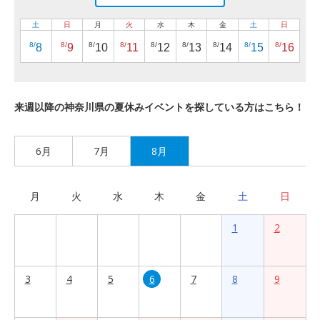
土
日
月
火
水
木
金
土
日
8/
8/
8/
8/
8/
8/
8/
8/
8/
8
9
10
11
12
13
14
15
16
来週以降の神奈川県の夏休みイベントを探している方はこちら！
6月
7月
8月
月
火
水
木
金
土
日
1
2
3
4
5
6
7
8
9